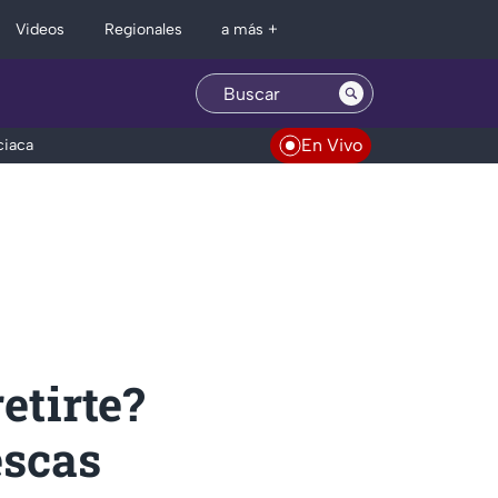
Regionales
Videos
a más +
En Vivo
ciaca
etirte?
escas