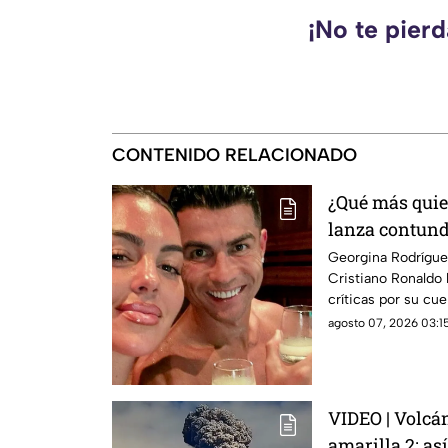
¡No te pier
CONTENIDO RELACIONADO
¿Qué más quie
lanza contund
críticas a Geo
Georgina Rodrígue
Cristiano Ronaldo 
críticas por su cu
agosto 07, 2026 03:15
VIDEO | Volcán
amarilla 2: as