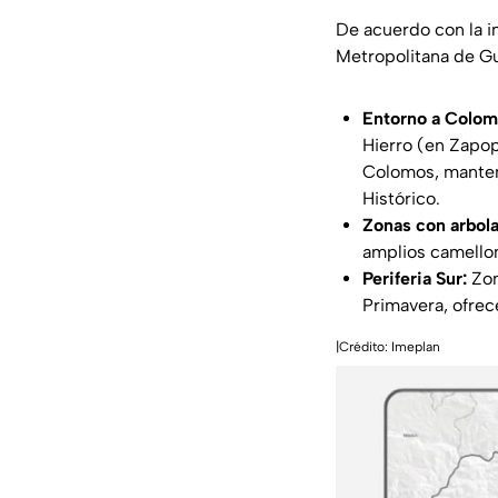
De acuerdo con la in
Metropolitana de Gu
Entorno a Colom
Hierro (en Zapop
Colomos, manten
Histórico.
Zonas con arbola
amplios camellon
Periferia Sur:
Zon
Primavera, ofre
|Crédito: Imeplan