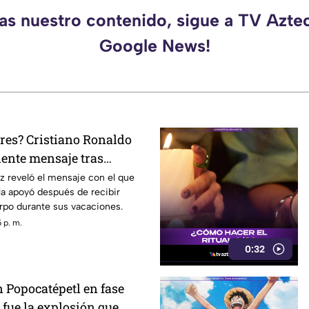
das nuestro contenido, sigue a TV Aztec
Google News!
res? Cristiano Ronaldo
ente mensaje tras
rgina Rodríguez
z reveló el mensaje con el que
la apoyó después de recibir
erpo durante sus vacaciones.
 p. m.
0:32
 Popocatépetl en fase
í fue la explosión que