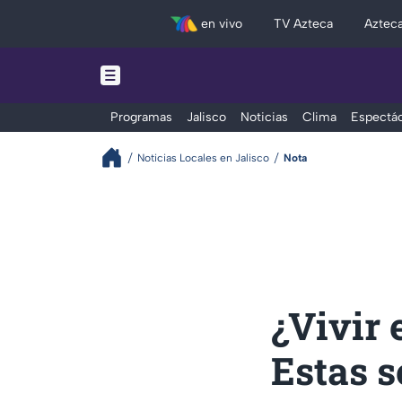
en vivo
TV Azteca
Aztec
Programas
Jalisco
Noticias
Clima
Espectác
Noticias Locales en Jalisco
Nota
¿Vivir 
Estas s