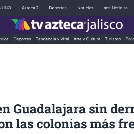
a UNO
Azteca 7
Deportes
Noticias
adn Noticias
ulos
Deportes
Tendencia y Viral
Arte y Cultura
Turismo
Poli
en Guadalajara sin derr
on las colonias más fr