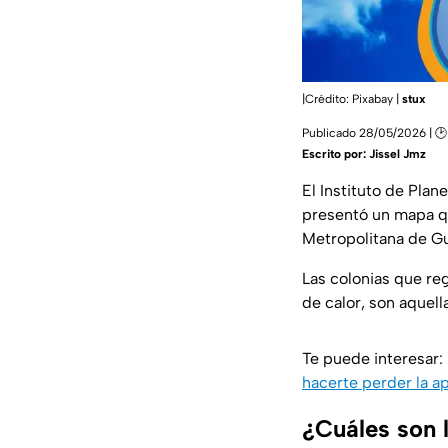
|Crédito: Pixabay |
stux
Publicado 28/05/2026 | 
Escrito por:
Jissel Jmz
El Instituto de Pla
presentó un mapa que
Metropolitana de Gua
Las colonias que reg
de calor, son aquel
Te puede interesar:
hacerte perder la a
¿Cuáles son 