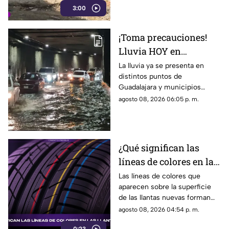
3:00
varias quejas ante las
autoridades, pero hasta el
momento no han visto
¡Toma precauciones!
resultados.
Lluvia HOY en
Guadalajara deja
La lluvia ya se presenta en
distintos puntos de
fuertes vientos y
Guadalajara y municipios
amenaza de granizo
cercanos, con fuertes vientos,
agosto 08, 2026 06:05 p. m.
posibles granizadas y
afectaciones a la visibilidad.
¿Qué significan las
líneas de colores en las
llantas nuevas?
Las líneas de colores que
aparecen sobre la superficie
de las llantas nuevas forman
parte del proceso de
agosto 08, 2026 04:54 p. m.
fabricación y control, por lo