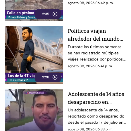
techos y las puertas de las
agosto 08, 2026 06:42 p. m.
viviendas, mientras que la
2:35
vialidad muestra un evidente
deterioro.
Políticos viajan
alrededor del mundo
sin ninguna
Durante las últimas semanas
se han registrado múltiples
preocupación
viajes realizados por políticos,
sin que hasta el momento
agosto 08, 2026 06:41 p. m.
exista información clara sobre
2:28
los motivos de estos
desplazamientos ni una
explicación detallada sobre el
Adolescente de 14 años
elevado gasto que han
desaparecido en
generado.
Tlaquepaque es
Un adolescente de 14 años,
reportado como desaparecido
trasladado a Jalisco
desde el pasado 17 de julio en
tras ser localizado en
Tlaquepaque, fue localizado
agosto 08, 2026 06:33 p. m.