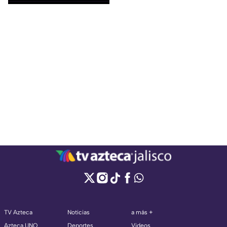
tranquilo y evitar estimulantes
antes de acostarse.
TV Azteca
Noticias
a más +
Azteca UNO
Deportes
Videos