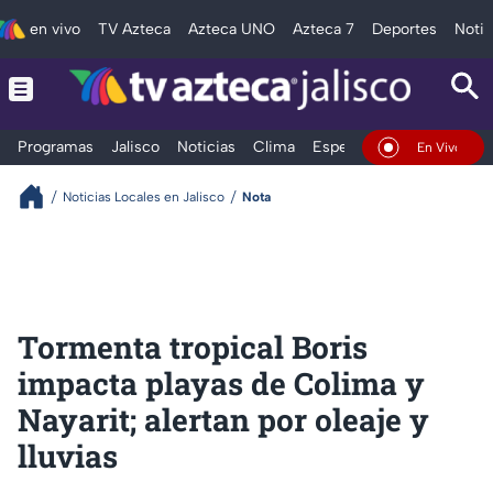
en vivo
TV Azteca
Azteca UNO
Azteca 7
Deportes
Notic
Programas
Jalisco
Noticias
Clima
Espectáculos
Deportes
En Vivo
Noticias Locales en Jalisco
Nota
Tormenta tropical Boris
impacta playas de Colima y
Nayarit; alertan por oleaje y
lluvias