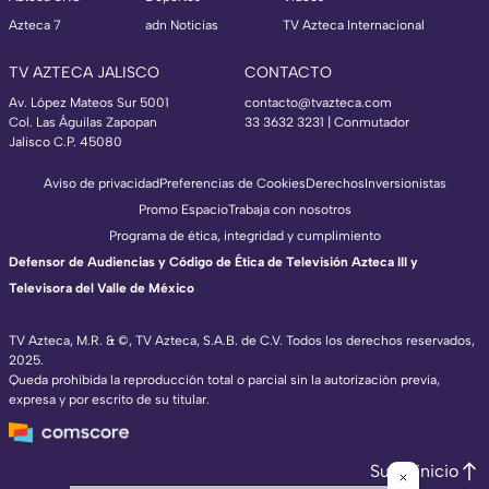
Azteca 7
adn Noticias
TV Azteca Internacional
TV AZTECA JALISCO
CONTACTO
Av. López Mateos Sur 5001
contacto@tvazteca.com
Col. Las Águilas Zapopan
33 3632 3231 | Conmutador
Jalisco C.P. 45080
Aviso de privacidad
Preferencias de Cookies
Derechos
Inversionistas
Promo Espacio
Trabaja con nosotros
Programa de ética, integridad y cumplimiento
Defensor de Audiencias y Código de Ética de Televisión Azteca III y
Televisora del Valle de México
TV Azteca, M.R. & ©, TV Azteca, S.A.B. de C.V. Todos los derechos reservados,
2025.
Queda prohibida la reproducción total o parcial sin la autorización previa,
expresa y por escrito de su titular.
Subir inicio