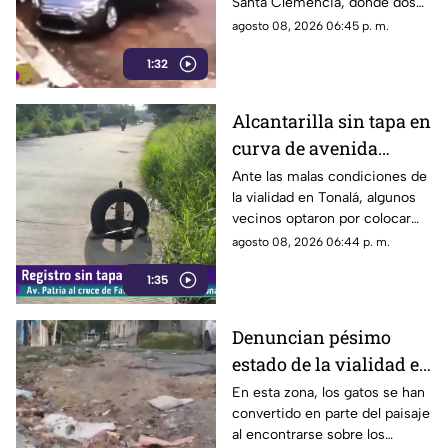
Santa Clemencia, donde dos
sujetos fueron captados
agosto 08, 2026 06:45 p. m.
retirando múltiples autopartes
1:32
de la carrocería de un vehículo.
Alcantarilla sin tapa en
curva de avenida
Patria
Ante las malas condiciones de
la vialidad en Tonalá, algunos
vecinos optaron por colocar
una llanta como señalamiento
agosto 08, 2026 06:44 p. m.
improvisado para alertar a los
1:35
conductores sobre los hoyos y
evitar posibles accidentes al
transitar por la zona.
Denuncian pésimo
estado de la vialidad en
Privada Pedrera y
En esta zona, los gatos se han
convertido en parte del paisaje
Barrancones
al encontrarse sobre los