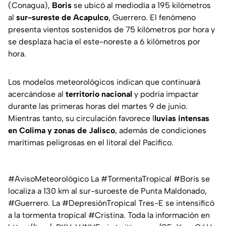
(Conagua),
Boris
se ubicó al mediodía a 195 kilómetros
al
sur-sureste de Acapulco
, Guerrero. El fenómeno
presenta vientos sostenidos de 75 kilómetros por hora y
se desplaza hacia el este-noreste a 6 kilómetros por
hora.
Los modelos meteorológicos indican que continuará
acercándose al
territorio nacional
y podría impactar
durante las primeras horas del martes 9 de junio.
Mientras tanto, su circulación favorece l
luvias intensas
en Colima y zonas de Jalisco
, además de condiciones
marítimas peligrosas en el litoral del Pacífico.
#AvisoMeteorológico
La
#TormentaTropical
#Boris
se
localiza a 130 km al sur-suroeste de Punta Maldonado,
#Guerrero
. La
#DepresiónTropical
Tres-E se intensificó
a la tormenta tropical
#Cristina
. Toda la información en