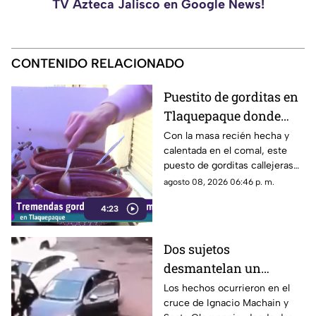
TV Azteca Jalisco en Google News!
CONTENIDO RELACIONADO
Puestito de gorditas en
Tlaquepaque donde
una nunca es suficiente
Con la masa recién hecha y
calentada en el comal, este
puesto de gorditas callejeras
en Tlaquepaque promete
agosto 08, 2026 06:46 p. m.
conquistar el antojo.
4:23
Dos sujetos
desmantelan un
vehículo a plena luz del
Los hechos ocurrieron en el
cruce de Ignacio Machain y
día en Guadalajara