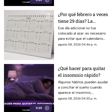
0:23
que no indican desgaste ni
representan una señal de
peligro.
¿Por qué febrero a veces
tiene 29 días? La
curiosa razón detrás de
Ese día adicional no fue
colocado al azar: es necesario
los años bisiestos
para evitar que el calendario
pierda sincronía con las
agosto 08, 2026 04:46 p. m.
estaciones del año.
¿Qué hacer para quitar
el insomnio rápido?
Algunos hábitos pueden ayudar
a conciliar el sueño cuando
aparece el insomnio,
especialmente reducir la
agosto 08, 2026 04:33 p. m.
exposición a pantallas,
0:25
mantener un ambiente