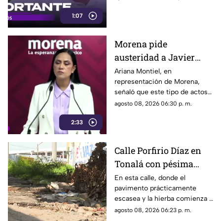
Michoacán
con vida en Michoacán y ya es
1:07
trasladado de regreso a Jalisco
para reunirse con su familia.
Morena pide
austeridad a Javier
May, pero el ejemplo
Ariana Montiel, en
representación de Morena,
parece faltar en casa
señaló que este tipo de actos y
el gasto de recursos
agosto 08, 2026 06:30 p. m.
económicos no corresponden
2:33
a la conducta que debería
mantener un representante
bajo los principios de
Calle Porfirio Díaz en
austeridad establecidos por el
Tonalá con pésima
partido.
vialidad y basura por
En esta calle, donde el
pavimento prácticamente
todas partes
escasea y la hierba comienza a
ganar terreno, los vecinos
agosto 08, 2026 06:23 p. m.
aseguran que han presentado