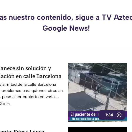
das nuestro contenido, sigue a TV Aztec
Google News!
nece sin solución y
ulación en calle Barcelona
 a mitad de la calle Barcelona
 problemas para quienes circulan
, pese a ser cubierto en varias
a aparecer con el paso del
2 p. m.
1:34
ento: Edgar López