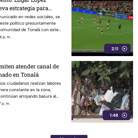
eva estrategia para
s familias
municado en redes sociales, se
 este político presuntamente
 comunidad de Tonalá con este
6 p. m.
2:11
miten atender canal de
nado en Tonalá
ios ciudadanos realizan labores
era constante en la zona,
ontinúan arrojando basura al
ovocando acumulación de
 p. m.
1:48