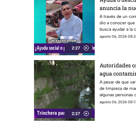
anuncia la nu
ayudar alguna
A través de un co
dio a conocer que
busca ayudar a la
descuento.
agosto 06, 2026 08:2
2:27
Autoridades o
agua contami
A pesar de que var
de limpieza de man
algunas personas c
canal de agua, pr
agosto 06, 2026 08:17
residuos.
2:27