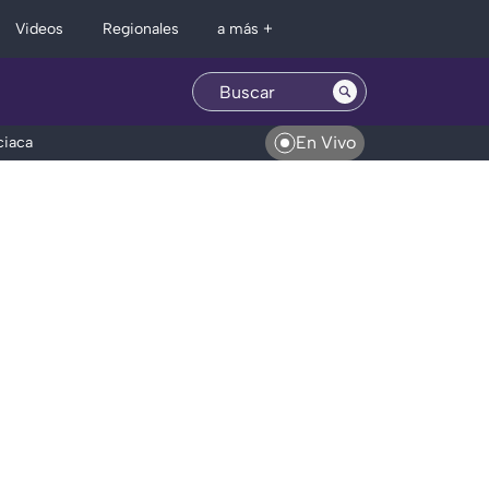
Regionales
Videos
a más +
En Vivo
ciaca