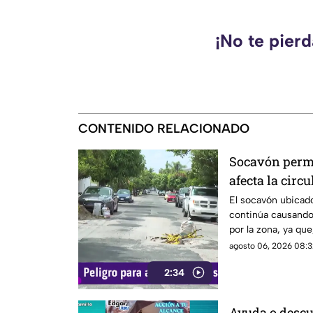
¡No te pier
CONTENIDO RELACIONADO
Socavón perma
afecta la circ
El socavón ubicado
continúa causando
por la zona, ya que
ocasiones, vuelve 
agosto 06, 2026 08:3
tiempo.
2:34
Ayuda o descu