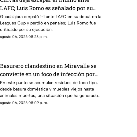
LAFC; Luis Romo es señalado por su
cobro en penales
Guadalajara empató 1-1 ante LAFC en su debut en la
Leagues Cup y perdió en penales; Luis Romo fue
criticado por su ejecución.
agosto 06, 2026 08:23 p. m.
Basurero clandestino en Miravalle se
convierte en un foco de infección por
acumulación de residuos.
En este punto se acumulan residuos de todo tipo,
desde basura doméstica y muebles viejos hasta
animales muertos, una situación que ha generado
molestias entre los vecinos, quienes exigen una
agosto 06, 2026 08:09 p. m.
solución ante el riesgo sanitario y las condiciones
insalubres del lugar.