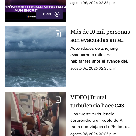
cosmos revelan que no para de
agosto 06, 2026 02:36 p. m.
comer.
0:43
Más de 10 mil personas
son evacuadas ante
avance del tifón
Autoridades de Zhejiang
evacuaron a miles de
Dolphin; así impactará
habitantes ante el avance del
en China
tifón Dolphin hacia el este de
agosto 06, 2026 02:35 p. m.
China.
VIDEO | Brutal
turbulencia hace C43R
300 pies a un avión en
Una fuerte turbulencia
sorprendió a un vuelo de Air
la India; así quedó el
India que viajaba de Phuket a
interior
Delhi, dejando 17 personas
agosto 06, 2026 02:25 p. m.