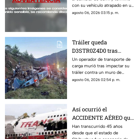
tras perder el control al
con su vehículo atrapado en un
cambiar de carril
árbol; pese al impacto, salió
agosto 06, 2026 03:15 p. m.
ileso.
Tráiler queda
D3STR0Z4D0 tras
accidente M0RTAL;
Un operador de transporte de
carga murió tras impactar su
pobladores ignoran al
tráiler contra un muro de
conductor y hacen
contención en la autopista
agosto 06, 2026 02:54 p. m.
RAPIÑA
Puebla-Orizaba, en Maltrata,
Veracruz.
Así ocurrió el
ACCIDENTE AÉREO que
cambió la historia de
Han transcurrido 45 años
desde que el estado de
Chihuahua y dejó 32