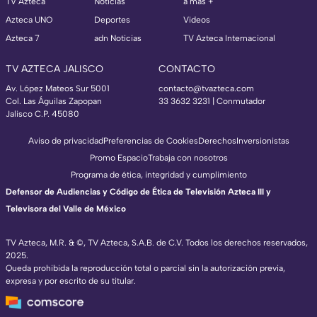
TV Azteca
Noticias
a más +
Azteca UNO
Deportes
Videos
Azteca 7
adn Noticias
TV Azteca Internacional
TV AZTECA JALISCO
CONTACTO
Av. López Mateos Sur 5001
contacto@tvazteca.com
Col. Las Águilas Zapopan
33 3632 3231 | Conmutador
Jalisco C.P. 45080
Aviso de privacidad
Preferencias de Cookies
Derechos
Inversionistas
Promo Espacio
Trabaja con nosotros
Programa de ética, integridad y cumplimiento
Defensor de Audiencias y Código de Ética de Televisión Azteca III y
Televisora del Valle de México
TV Azteca, M.R. & ©, TV Azteca, S.A.B. de C.V. Todos los derechos reservados,
2025.
Queda prohibida la reproducción total o parcial sin la autorización previa,
expresa y por escrito de su titular.