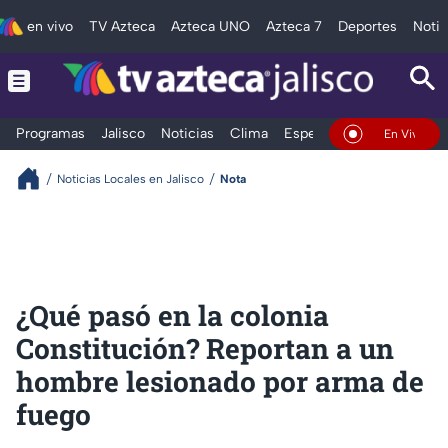
en vivo
TV Azteca
Azteca UNO
Azteca 7
Deportes
Notic
Programas
Jalisco
Noticias
Clima
Espectáculos
Deportes
En Vivo
Noticias Locales en Jalisco
Nota
¿Qué pasó en la colonia
Constitución? Reportan a un
hombre lesionado por arma de
fuego