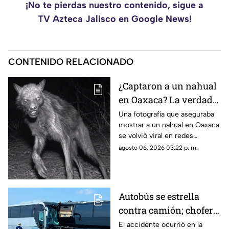
¡No te pierdas nuestro contenido, sigue a
TV Azteca Jalisco en Google News!
CONTENIDO RELACIONADO
¿Captaron a un nahual
en Oaxaca? La verdad
detrás de la imagen
Una fotografía que aseguraba
mostrar a un nahual en Oaxaca
viral
se volvió viral en redes
sociales, aunque la realidad
agosto 06, 2026 03:22 p. m.
detrás de la imagen es muy
diferente.
Autobús se estrella
contra camión; chofer
muere PR3NS4D0 tras
El accidente ocurrió en la