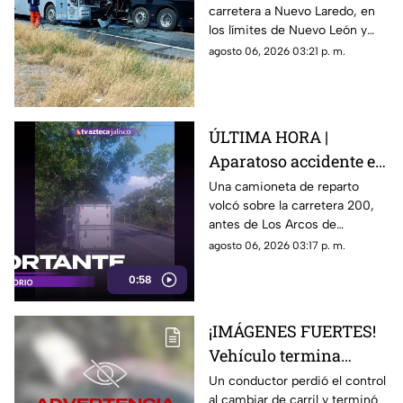
carretera a Nuevo Laredo, en
fuerte impacto
los límites de Nuevo León y
Tamaulipas; autoridades
agosto 06, 2026 03:21 p. m.
investigan si el conductor
perdió el control tras quedarse
dormido al volante.
ÚLTIMA HORA |
Aparatoso accidente en
Puerto Vallarta:
Una camioneta de reparto
volcó sobre la carretera 200,
reportan volcadura
antes de Los Arcos de
antes de Mismaloya
Mismaloya; esto se sabe al
agosto 06, 2026 03:17 p. m.
momento.
0:58
¡IMÁGENES FUERTES!
Vehículo termina
encajado en un árbol
Un conductor perdió el control
al cambiar de carril y terminó