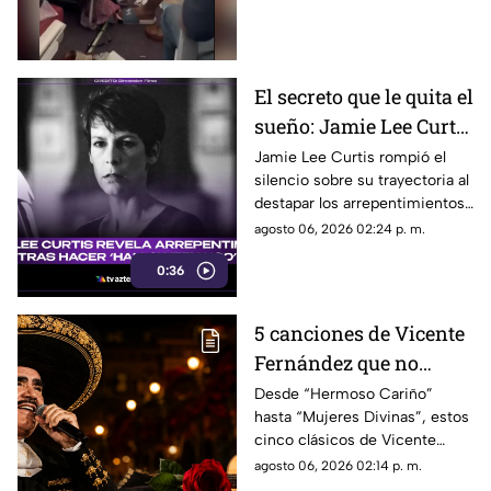
lesionadas y daños en la
cabina; el avión logró aterrizar
sin contratiempos mayores.
El secreto que le quita el
sueño: Jamie Lee Curtis
confiesa su mayor
Jamie Lee Curtis rompió el
silencio sobre su trayectoria al
arrepentimiento en
destapar los arrepentimientos
'Halloween H2O'
que conserva tras el arrollador
agosto 06, 2026 02:24 p. m.
éxito en taquilla de ‘Halloween
0:36
H20'.
5 canciones de Vicente
Fernández que no
pueden faltar en una
Desde “Hermoso Cariño”
hasta “Mujeres Divinas”, estos
serenata
cinco clásicos de Vicente
Fernández son una apuesta
agosto 06, 2026 02:14 p. m.
segura para emocionar en