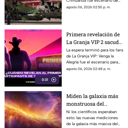
Chihuahua fue escenario de
muertos
una de las tragedias aéreas
agosto 06, 2026 02:50 p. m.
más impactantes registradas
en México. El 27 de julio de
1981, el vuelo 230 sufrió un
accidente al intentar aterrizar
Primera revelación de
en el aeropuerto de la capital
La Granja VIP 2 sacude
del estado, dejando un saldo
de 32 personas fallecidas y 34
la televisión: El destape
La espera terminó para los fans
sobrevivientes.
de La Granja VIP: Venga la
arrancó en Venga la
Alegría fue el escenario para
Alegría
destapar la primera gran
agosto 06, 2026 02:48 p. m.
sorpresa de la nueva
0:31
temporada.
Miden la galaxia más
monstruosa del
universo y descubren
Ni los científicos esperaban
esto: las nuevas mediciones
algo aterrador: no para
de la galaxia más masiva del
de comer