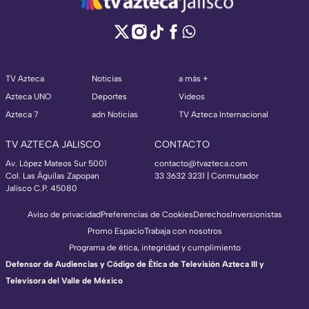
TV Azteca
Noticias
a más +
Azteca UNO
Deportes
Videos
Azteca 7
adn Noticias
TV Azteca Internacional
TV AZTECA JALISCO
CONTACTO
Av. López Mateos Sur 5001
contacto@tvazteca.com
Col. Las Águilas Zapopan
33 3632 3231 | Conmutador
Jalisco C.P. 45080
Aviso de privacidad
Preferencias de Cookies
Derechos
Inversionistas
Promo Espacio
Trabaja con nosotros
Programa de ética, integridad y cumplimiento
Defensor de Audiencias y Código de Ética de Televisión Azteca III y
Televisora del Valle de México