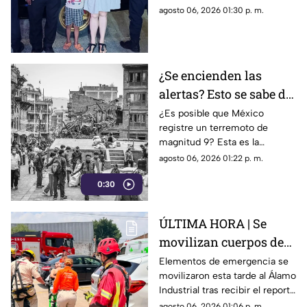
salvo por policías de
agosto 06, 2026 01:30 p. m.
Guadalajara tras un operativo
de búsqueda en la colonia
Santa Cecilia.
¿Se encienden las
alertas? Esto se sabe del
TERREMOTO de
¿Es posible que México
registre un terremoto de
magnitud 9 que podría
magnitud 9? Esta es la
registrarse en México
advertencia que lanzaron
agosto 06, 2026 01:22 p. m.
especialistas de la UNAM.
0:30
ÚLTIMA HORA | Se
movilizan cuerpos de
emergencia al Álamo
Elementos de emergencia se
movilizaron esta tarde al Álamo
Industrial; ¿hay
Industrial tras recibir el reporte
heridos?
de un hombre accidentado
agosto 06, 2026 01:06 p. m.