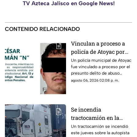
TV Azteca Jalisco en Google News!
CONTENIDO RELACIONADO
Vinculan a proceso a
policía de Atoyac por
presunto 4BUS0
Un policía municipal de Atoyac
fue vinculado a proceso por el
S3XU4L infantil
presunto delito de abuso
sexual infantil contra una
agosto 06, 2026 02:08 p. m.
adolescente. Permanecerá en
prisión preventiva mientras
continúa la investigación.
Se incendia
tractocamión en la
autopista Colima-
Un tractocamión se incendió
este jueves sobre la autopista
Manzanillo;