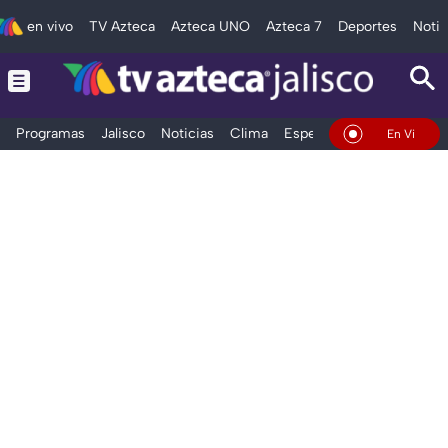
en vivo
TV Azteca
Azteca UNO
Azteca 7
Deportes
Notic
Programas
Jalisco
Noticias
Clima
Espectáculos
Deportes
En Vivo