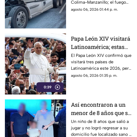
Colima-Manzanillo; el fuego
circulación queda
fue controlado y no hubo
agosto 06, 2026 01:44 p. m.
parcialmente afectada
personas lesionadas.
Papa León XIV visitará
Latinoamérica; estas
son las fechas oficiales
El Papa León XIV confirmó que
visitará tres países de
Latinoamérica este 2026, pero
¿cuándo? Te compartimos
agosto 06, 2026 01:35 p. m.
toda la información en la
0:39
siguiente nota.
Así encontraron a un
menor de 8 años que se
extravió en la colonia
Un niño de 8 años que salió a
jugar y no logró regresar a su
Santa Cecilia
domicilio fue localizado sano y