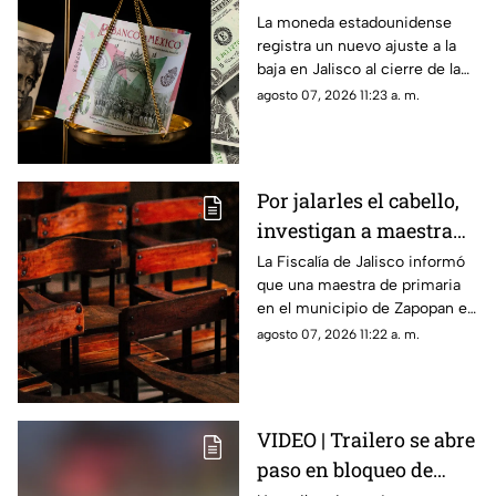
de agosto: Así cierra la
La moneda estadounidense
registra un nuevo ajuste a la
divisa en Guadalajara
baja en Jalisco al cierre de la
primera semana de agosto.
agosto 07, 2026 11:23 a. m.
Revisa las tarifas en bancos y
casas de cambio.
Por jalarles el cabello,
investigan a maestra
de primaria en
La Fiscalía de Jalisco informó
que una maestra de primaria
Zapopan
en el municipio de Zapopan es
investigada por presuntamente
agosto 07, 2026 11:22 a. m.
agredir física y verbalmente a
sus alumnas
VIDEO | Trailero se abre
paso en bloqueo de