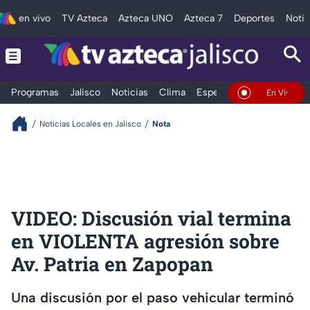
en vivo
TV Azteca
Azteca UNO
Azteca 7
Deportes
Notic
Programas
Jalisco
Noticias
Clima
Espectáculos
Deportes
En Vivo
Noticias Locales en Jalisco
Nota
VIDEO: Discusión vial termina
en VIOLENTA agresión sobre
Av. Patria en Zapopan
Una discusión por el paso vehicular terminó