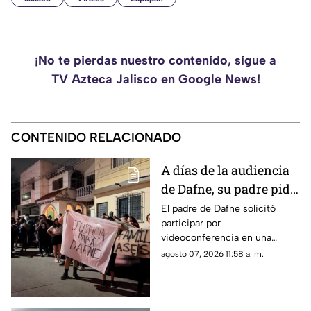
¡No te pierdas nuestro contenido, sigue a
TV Azteca Jalisco en Google News!
CONTENIDO RELACIONADO
A días de la audiencia
de Dafne, su padre pide
participar por
El padre de Dafne solicitó
participar por
videoconferencia
videoconferencia en una
audiencia del proceso por
agosto 07, 2026 11:58 a. m.
presunto abuso contra su hija,
quien fue asesinada antes de
declarar.