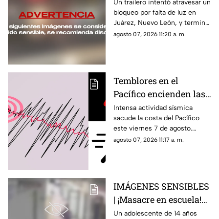
Juárez y choca contra
Un trailero intentó atravesar un
bloqueo por falta de luz en
varios vehículos
Juárez, Nuevo León, y terminó
impactando varios vehículos
agosto 07, 2026 11:20 a. m.
antes de abandonar el lugar.
Temblores en el
Pacífico encienden las
alarmas este 7 de
Intensa actividad sísmica
sacude la costa del Pacífico
agosto: ¿Se sintieron en
este viernes 7 de agosto.
Jalisco?
Conoce los estados con mayor
agosto 07, 2026 11:17 a. m.
movimiento y la situación en
Jalisco.
IMÁGENES SENSIBLES
| ¡Masacre en escuela!
Alumno de 14 años
Un adolescente de 14 años