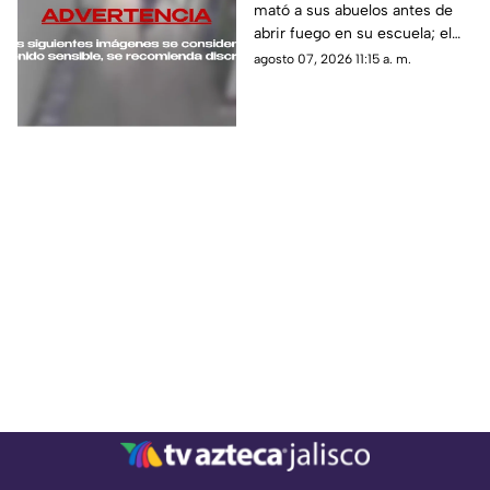
mató a sus abuelos antes de
mata a sus abuelos y a
abrir fuego en su escuela; el
cinco profesores
ataque dejó ocho muertos y 23
agosto 07, 2026 11:15 a. m.
heridos, nueve de ellos graves.