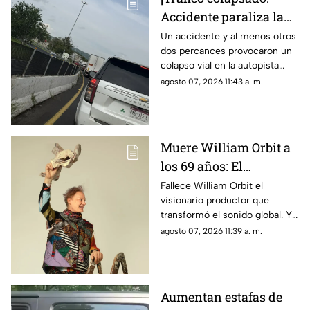
Accidente paraliza la
autopista Guadalajara-
Un accidente y al menos otros
dos percances provocaron un
Zapotlanejo HOY
colapso vial en la autopista
Guadalajara-Zapotlanejo; hay
agosto 07, 2026 11:43 a. m.
filas de vehículos desde La
Joya.
Muere William Orbit a
los 69 años: El
legendario genio
Fallece William Orbit el
visionario productor que
musical que reinventó
transformó el sonido global. Y
a Madonna y Blur
este es un repaso por sus 12
agosto 07, 2026 11:39 a. m.
obras maestras con Madonna,
Blur y All Saints.
Aumentan estafas de