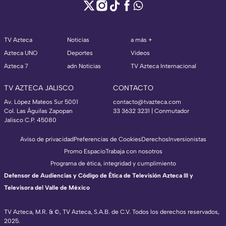
TV Azteca
Noticias
a más +
Azteca UNO
Deportes
Videos
Azteca 7
adn Noticias
TV Azteca Internacional
TV AZTECA JALISCO
CONTACTO
Av. López Mateos Sur 5001
contacto@tvazteca.com
Col. Las Águilas Zapopan
33 3632 3231 | Conmutador
Jalisco C.P. 45080
Aviso de privacidad
Preferencias de Cookies
Derechos
Inversionistas
Promo Espacio
Trabaja con nosotros
Programa de ética, integridad y cumplimiento
Defensor de Audiencias y Código de Ética de Televisión Azteca III y
Televisora del Valle de México
TV Azteca, M.R. & ©, TV Azteca, S.A.B. de C.V. Todos los derechos reservados,
2025.