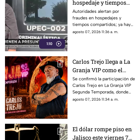
hospedaje y tiempos
compartidos en Jalisco
Autoridades alertan por
fraudes en hospedajes y
tiempos compartidos; ya hay
un detenido y decenas de
agosto 07, 2026 11:36 a. m.
cuentas y números bloqueados
1:10
Carlos Trejo llega a La
Granja VIP como el
primer participante
Se confirmó la participación de
Carlos Trejo en La Granja VIP
confirmado
Segunda Temporada, donde
pondrá a prueba sus
agosto 07, 2026 11:34 a. m.
habilidades de convivencia y
estrategia.
El dólar rompe piso en
Jalisco este viernes 7