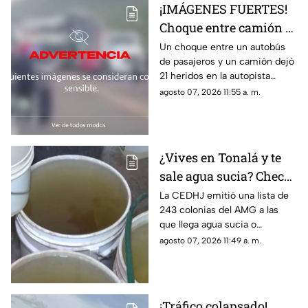
¡IMÁGENES FUERTES!
Choque entre camión y
autobús deja 21 heridos
Un choque entre un autobús
de pasajeros y un camión dejó
sobre la carretera
21 heridos en la autopista
Tlaxco-Tejocotal
Tlaxco-Tejocotal; dos
agosto 07, 2026 11:55 a. m.
personas fueron
hospitalizadas.
¿Vives en Tonalá y te
sale agua sucia? Checa
si tu colonia entra en el
La CEDHJ emitió una lista de
243 colonias del AMG a las
descuento del SIAPA
que llega agua sucia o
maloliente; estas son las
agosto 07, 2026 11:49 a. m.
colonias de Tonalá
¡Tráfico colapsado!