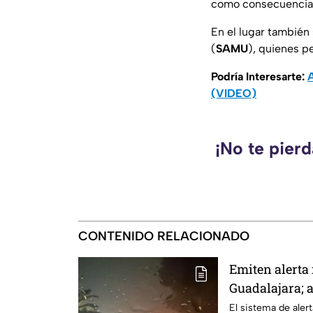
como consecuencia 
En el lugar tambié
(
SAMU
), quienes p
Podría Interesarte:
A
(VIDEO)
¡No te pier
CONTENIDO RELACIONADO
Emiten alerta 
Guadalajara; a
árboles e inu
El sistema de alert