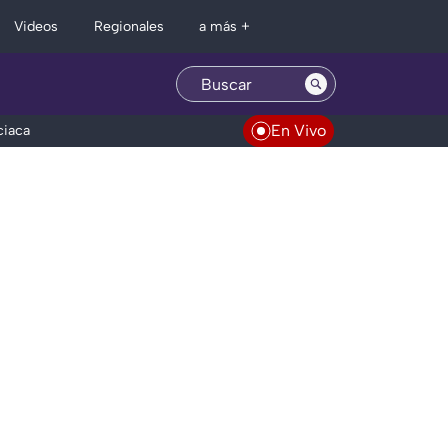
Regionales
Videos
a más +
En Vivo
ciaca