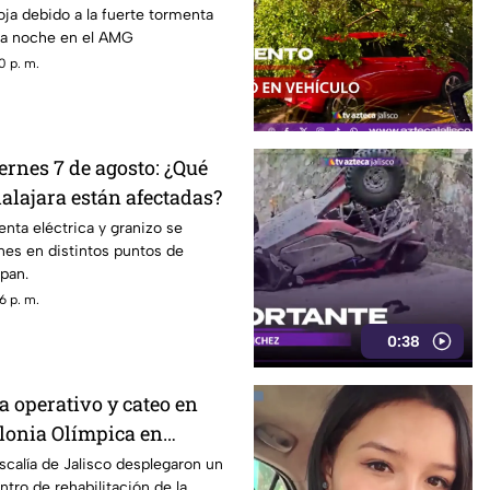
oja debido a la fuerte tormenta
sta noche en el AMG
0 p. m.
ernes 7 de agosto: ¿Qué
alajara están afectadas?
enta eléctrica y granizo se
rnes en distintos puntos de
pan.
6 p. m.
0:38
za operativo y cateo en
olonia Olímpica en
scalía de Jalisco desplegaron un
ntro de rehabilitación de la