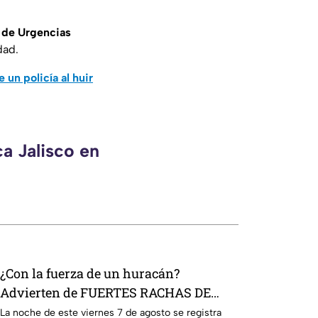
 de Urgencias
dad.
 un policía al huir
a Jalisco en
¿Con la fuerza de un huracán?
Advierten de FUERTES RACHAS DE
VIENTO superiores a los 60 km/h
La noche de este viernes 7 de agosto se registra