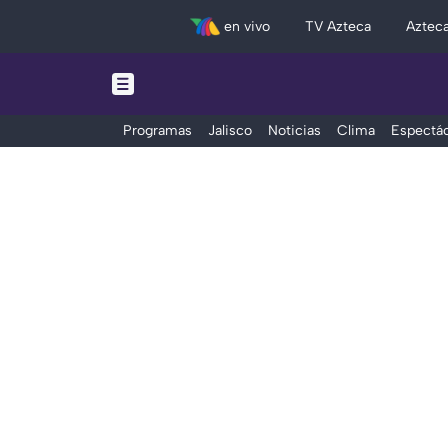
en vivo
TV Azteca
Aztec
Programas
Jalisco
Noticias
Clima
Espectác