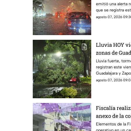
emitió una alerta r
que se registra e
agosto 07, 2026 09:3
Lluvia HOY vi
zonas de Guad
Lluvia fuerte, torm
registran este vie
Guadalajara y Zapo
agosto 07, 2026 09:0
Fiscalía reali
anexo de la c
Guadalajara
Elementos de la Fi
operativo en un ce