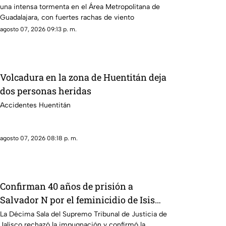
una intensa tormenta en el Área Metropolitana de
durante lluvia en Guadalajara
Guadalajara, con fuertes rachas de viento
agosto 07, 2026 09:13 p. m.
Volcadura en la zona de Huentitán deja
dos personas heridas
Accidentes Huentitán
agosto 07, 2026 08:18 p. m.
Confirman 40 años de prisión a
Salvador N por el feminicidio de Isis
Urteaga
La Décima Sala del Supremo Tribunal de Justicia de
Jalisco rechazó la impugnación y confirmó la