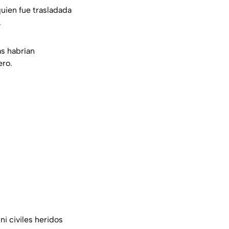
uien fue trasladada
.
as habrían
ero.
ni civiles heridos