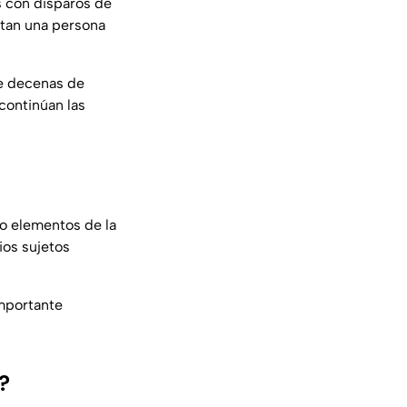
 con disparos de
rtan una persona
de decenas de
continúan las
do elementos de la
ios sujetos
importante
?