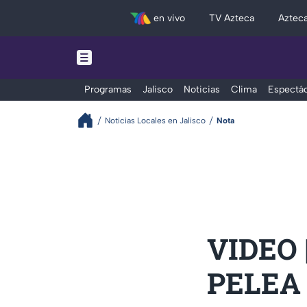
en vivo
TV Azteca
Aztec
Programas
Jalisco
Noticias
Clima
Espectác
Noticias Locales en Jalisco
Nota
VIDEO 
PELEA 