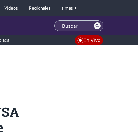
Regionales
Videos
a más +
En Vivo
ciaca
NSA
e