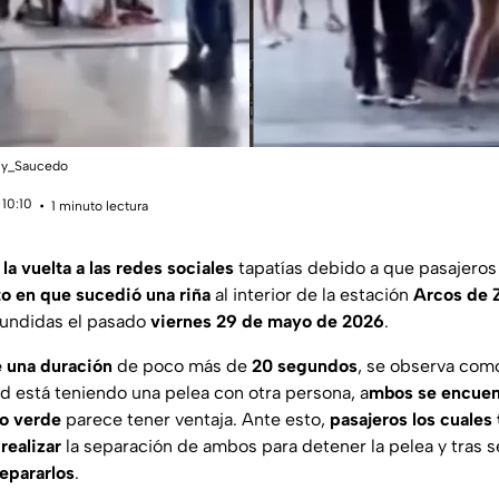
rly_Saucedo
 10:10
1 minuto lectura
la vuelta a las redes sociales
tapatías debido a que pasajeros
 en que sucedió una riña
al interior de la estación
Arcos de 
fundidas el pasado
viernes 29 de mayo de 2026
.
e una duración
de poco más de
20 segundos
, se observa com
d está teniendo una pelea con otra persona, a
mbos se encuent
co verde
parece tener ventaja. Ante esto,
pasajeros los cuales 
realizar
la separación de ambos para detener la pelea y tras
separarlos
.