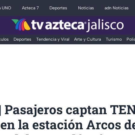
a UNO
Azteca 7
Deportes
Noticias
adn Noticias
ulos
Deportes
Tendencia y Viral
Arte y Cultura
Turismo
Poli
| Pasajeros captan TE
en la estación Arcos d