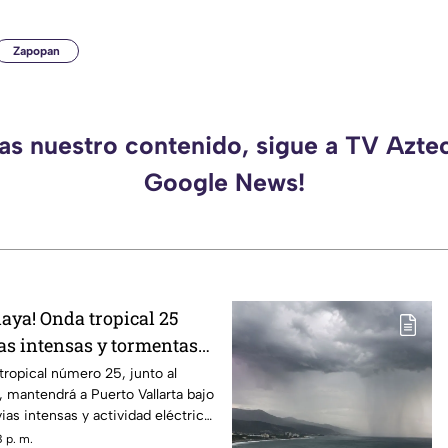
Zapopan
das nuestro contenido, sigue a TV Aztec
Google News!
playa! Onda tropical 25
ias intensas y tormentas
arta
 tropical número 25, junto al
mantendrá a Puerto Vallarta bajo
ias intensas y actividad eléctrica
 p. m.