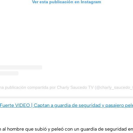
Ver esta publicación en Instagram
na publicación compartida por Charly Saucedo TV (@charly_saucedo_t
Fuerte VIDEO | Captan a guardia de seguridad y pasajero pe
n al hombre que subió y peleó con un guardia de seguridad en 