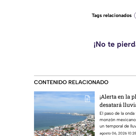
Tags relacionados
¡No te pier
CONTENIDO RELACIONADO
¡Alerta en la 
desatará lluv
en Puerto Vall
El paso de la onda
monzón mexicano, 
un temporal de lluv
durante la tarde
agosto 06, 2026 10:28