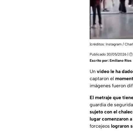
|créditos: Instagram / Cha
Publicado 30/05/2026 | 🕑
Escrito por:
Emiliano Ríos
Un
video le ha dado 
captaron el
momento
imágenes fueron di
El metraje que tien
guardia de segurida
sujeto con el chale
lugar comenzaron a 
forcejeos
lograron 