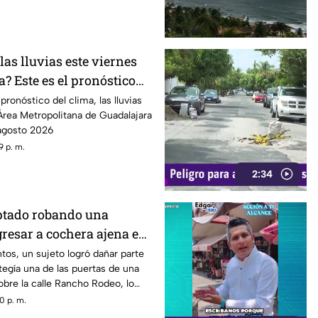
as lluvias este viernes
? Este es el pronóstico
7 de agosto
ronóstico del clima, las lluvias
Área Metropolitana de Guadalajara
 agosto 2026
9 p. m.
2:34
ptado robando una
ngresar a cochera ajena en
Rodeo
tos, un sujeto logró dañar parte
tegía una de las puertas de una
bre la calle Rancho Rodeo, lo
gresar al inmueble.
0 p. m.