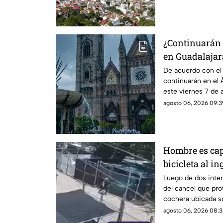
¿Continuarán l
en Guadalajara
del clima hoy 
De acuerdo con el p
continuarán en el 
este viernes 7 de
agosto 06, 2026 09:3
Hombre es ca
bicicleta al i
calle Rancho 
Luego de dos inten
del cancel que pro
cochera ubicada so
que le permitió in
agosto 06, 2026 08:3