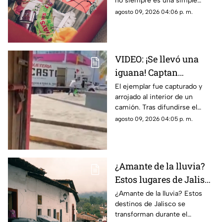
no siempre es una simple
costumbre. En algunos casos,
agosto 09, 2026 04:06 p. m.
puede estar relacionado con el
llamado síndrome de
Diógenes.
VIDEO: ¡Se llevó una
iguana! Captan
presunto robo en
El ejemplar fue capturado y
arrojado al interior de un
Tuxpan y reportan
camión. Tras difundirse el
detención
video, autoridades
agosto 09, 2026 04:05 p. m.
intervinieron y lograron
recuperar al reptil.
¿Amante de la lluvia?
Estos lugares de Jalisco
se disfrutan más
¿Amante de la lluvia? Estos
destinos de Jalisco se
durante el temporal
transforman durante el