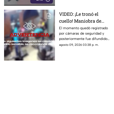
VIDEO: ¡Le tronó el
cuello! Maniobra de
barbero termina en
El momento quedó registrado
por cámaras de seguridad y
grave lesión a cliente
posteriormente fue difundido
en redes sociales; autoridades
agosto 09, 2026 03:38 p. m.
no han confirmado el
fallecimiento de la víctima.