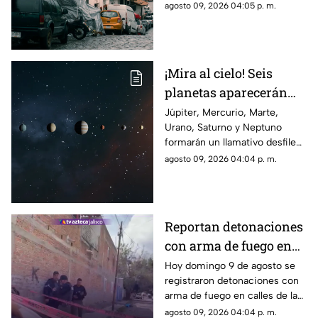
temporal y ofrecen paisajes
agosto 09, 2026 04:05 p. m.
verdes, cascadas y un
ambiente perfecto para una
escapada.
¡Mira al cielo! Seis
planetas aparecerán
juntos el 12 de agosto
Júpiter, Mercurio, Marte,
Urano, Saturno y Neptuno
formarán un llamativo desfile
planetario durante las primeras
agosto 09, 2026 04:04 p. m.
horas del 12 de agosto. Esto
debes saber para intentar
observarlo.
Reportan detonaciones
con arma de fuego en
Tlaquepaque; hay un
Hoy domingo 9 de agosto se
registraron detonaciones con
hombre muerto
arma de fuego en calles de la
colonia El Campesino en
agosto 09, 2026 04:04 p. m.