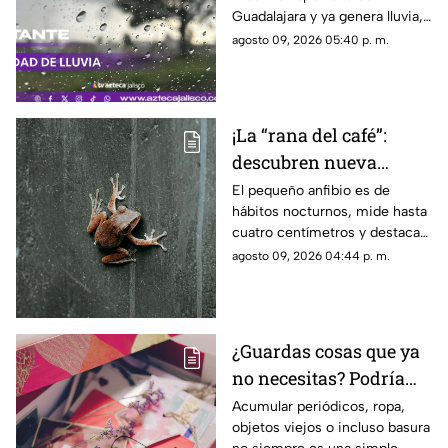
está lloviendo y qué
Guadalajara y ya genera lluvia,
zonas tienen alerta?
actividad eléctrica y rachas de
agosto 09, 2026 05:40 p. m.
viento en distintas zonas.
¡La “rana del café”:
descubren nueva
especie en Costa Rica
El pequeño anfibio es de
hábitos nocturnos, mide hasta
cuatro centímetros y destaca
por sus manchas verdes y su
agosto 09, 2026 04:44 p. m.
particular canto.
¿Guardas cosas que ya
no necesitas? Podría
haber algo más detrás
Acumular periódicos, ropa,
objetos viejos o incluso basura