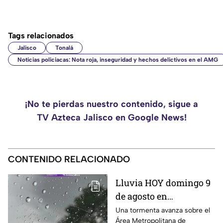
Tags relacionados
Jalisco
Tonalá
Noticias policiacas: Nota roja, inseguridad y hechos delictivos en el AMG
¡No te pierdas nuestro contenido, sigue a
TV Azteca Jalisco en Google News!
CONTENIDO RELACIONADO
Lluvia HOY domingo 9
de agosto en
Guadalajara: ¿Dónde
Una tormenta avanza sobre el
Área Metropolitana de