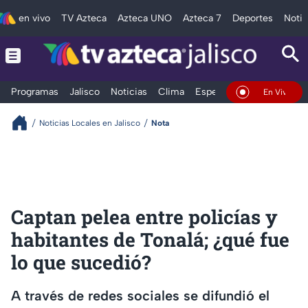
en vivo
TV Azteca
Azteca UNO
Azteca 7
Deportes
Notic
Programas
Jalisco
Noticias
Clima
Espectáculos
Deportes
En Vivo
Noticias Locales en Jalisco
Nota
Captan pelea entre policías y
habitantes de Tonalá; ¿qué fue
lo que sucedió?
A través de redes sociales se difundió el