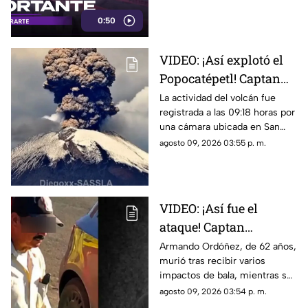
Tlaquepaque. Esto es lo que se
0:50
sabe.
VIDEO: ¡Así explotó el
Popocatépetl! Captan
impresionante
La actividad del volcán fue
registrada a las 09:18 horas por
momento desde Puebla
una cámara ubicada en San
Pedro Benito Juárez.
agosto 09, 2026 03:55 p. m.
VIDEO: ¡Así fue el
ataque! Captan
agresión armada
Armando Ordóñez, de 62 años,
murió tras recibir varios
contra padre e hijo en
impactos de bala, mientras su
Chihuahua
hijo Isaac, de 34, permanece
agosto 09, 2026 03:54 p. m.
hospitalizado.