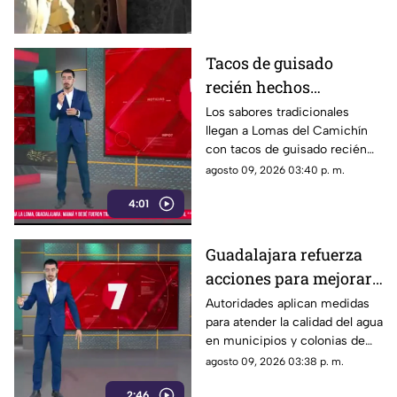
Tacos de guisado
recién hechos
conquistan a vecinos
Los sabores tradicionales
llegan a Lomas del Camichín
de Lomas del Camichín
con tacos de guisado recién
en Tonalá
preparados, una opción ideal
agosto 09, 2026 03:40 p. m.
para disfrutar este viernes en
4:01
Tonalá.
Guadalajara refuerza
acciones para mejorar
la calidad del agua en
Autoridades aplican medidas
para atender la calidad del agua
municipios y colonias
en municipios y colonias de
afectadas
Guadalajara. Las acciones
agosto 09, 2026 03:38 p. m.
buscan restablecer el servicio
2:46
con mejores condiciones.