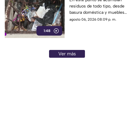
residuos de todo tipo, desde
infección por
basura doméstica y muebles
acumulación de
viejos hasta animales muertos,
agosto 06, 2026 08:09 p. m.
residuos.
una situación que ha generado
1:48
molestias entre los vecinos,
quienes exigen una solución
ante el riesgo sanitario y las
condiciones insalubres del
Ver más
lugar.