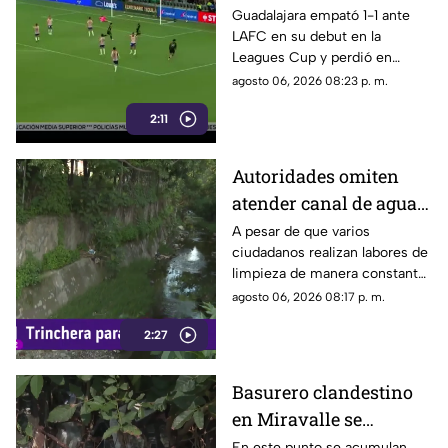
Romo es señalado por
Guadalajara empató 1-1 ante
LAFC en su debut en la
su cobro en penales
Leagues Cup y perdió en
penales; Luis Romo fue
agosto 06, 2026 08:23 p. m.
criticado por su ejecución.
2:11
Autoridades omiten
atender canal de agua
contaminado en
A pesar de que varios
ciudadanos realizan labores de
Tonalá
limpieza de manera constante
en la zona, algunas personas
agosto 06, 2026 08:17 p. m.
continúan arrojando basura al
2:27
canal de agua, provocando
acumulación de residuos.
Basurero clandestino
en Miravalle se
convierte en un foco de
En este punto se acumulan