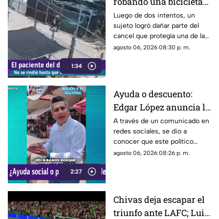
robando una bicicleta
al ingresar a cochera
Luego de dos intentos, un
sujeto logró dañar parte del
ajena en calle Rancho
cancel que protegía una de las
Rodeo
puertas de una cochera
agosto 06, 2026 08:30 p. m.
ubicada sobre la calle Rancho
1:34
Rodeo, lo que le permitió
ingresar al inmueble.
Ayuda o descuento:
Edgar López anuncia la
nueva estrategia para
A través de un comunicado en
redes sociales, se dio a
ayudar algunas
conocer que este político
familias
presuntamente busca ayudar a
agosto 06, 2026 08:26 p. m.
la comunidad de Tonalá con
2:27
este descuento.
Chivas deja escapar el
triunfo ante LAFC; Luis