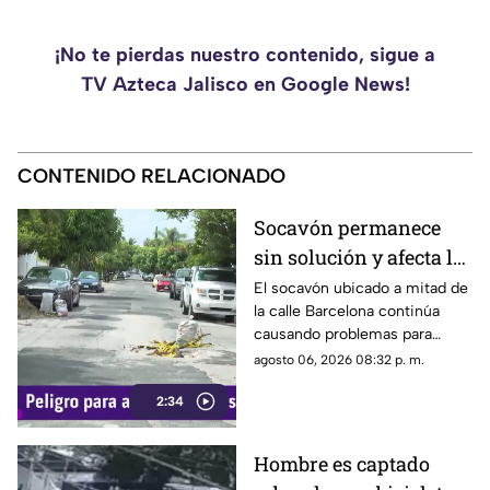
¡No te pierdas nuestro contenido, sigue a
TV Azteca Jalisco en Google News!
CONTENIDO RELACIONADO
Socavón permanece
sin solución y afecta la
circulación en calle
El socavón ubicado a mitad de
la calle Barcelona continúa
Barcelona
causando problemas para
quienes circulan por la zona,
agosto 06, 2026 08:32 p. m.
ya que, pese a ser cubierto en
2:34
varias ocasiones, vuelve a
aparecer con el paso del
tiempo.
Hombre es captado