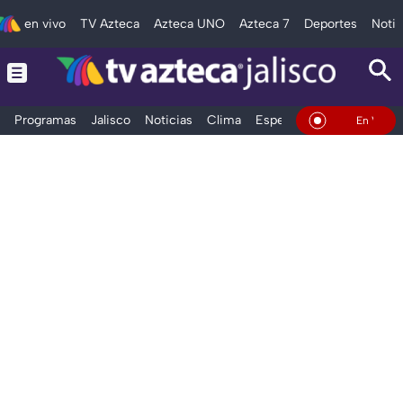
en vivo
TV Azteca
Azteca UNO
Azteca 7
Deportes
Notic
Programas
Jalisco
Noticias
Clima
Espectáculos
Deportes
En Vivo