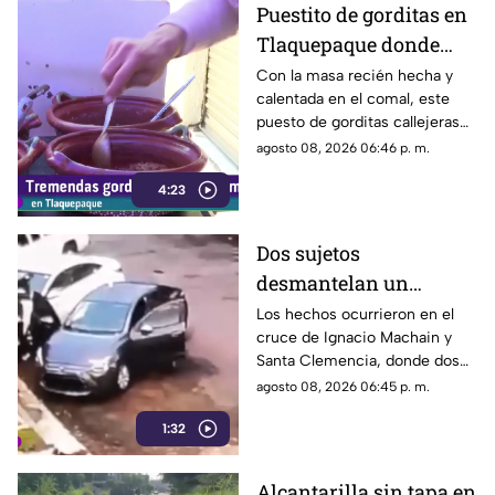
Puestito de gorditas en
Tlaquepaque donde
una nunca es suficiente
Con la masa recién hecha y
calentada en el comal, este
puesto de gorditas callejeras
en Tlaquepaque promete
agosto 08, 2026 06:46 p. m.
conquistar el antojo.
4:23
Dos sujetos
desmantelan un
vehículo a plena luz del
Los hechos ocurrieron en el
cruce de Ignacio Machain y
día en Guadalajara
Santa Clemencia, donde dos
sujetos fueron captados
agosto 08, 2026 06:45 p. m.
retirando múltiples autopartes
1:32
de la carrocería de un vehículo.
Alcantarilla sin tapa en