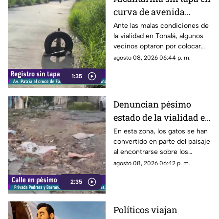
curva de avenida
Patria
Ante las malas condiciones de
la vialidad en Tonalá, algunos
vecinos optaron por colocar
una llanta como señalamiento
agosto 08, 2026 06:44 p. m.
improvisado para alertar a los
1:35
conductores sobre los hoyos y
evitar posibles accidentes al
transitar por la zona.
Denuncian pésimo
estado de la vialidad en
Privada Pedrera y
En esta zona, los gatos se han
convertido en parte del paisaje
Barrancones
al encontrarse sobre los
techos y las puertas de las
agosto 08, 2026 06:42 p. m.
viviendas, mientras que la
2:35
vialidad muestra un evidente
deterioro.
Políticos viajan