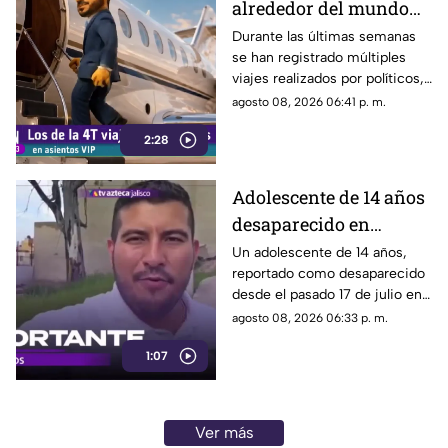
alrededor del mundo
sin ninguna
Durante las últimas semanas
se han registrado múltiples
preocupación
viajes realizados por políticos,
sin que hasta el momento
agosto 08, 2026 06:41 p. m.
exista información clara sobre
2:28
los motivos de estos
desplazamientos ni una
explicación detallada sobre el
Adolescente de 14 años
elevado gasto que han
desaparecido en
generado.
Tlaquepaque es
Un adolescente de 14 años,
reportado como desaparecido
trasladado a Jalisco
desde el pasado 17 de julio en
tras ser localizado en
Tlaquepaque, fue localizado
agosto 08, 2026 06:33 p. m.
Michoacán
con vida en Michoacán y ya es
1:07
trasladado de regreso a Jalisco
para reunirse con su familia.
Ver más