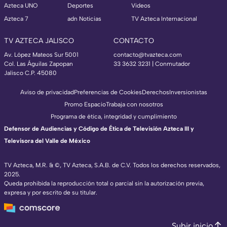
Azteca UNO
Deportes
Videos
Azteca 7
adn Noticias
TV Azteca Internacional
TV AZTECA JALISCO
CONTACTO
Av. López Mateos Sur 5001
contacto@tvazteca.com
Col. Las Águilas Zapopan
33 3632 3231 | Conmutador
Jalisco C.P. 45080
Aviso de privacidad
Preferencias de Cookies
Derechos
Inversionistas
Promo Espacio
Trabaja con nosotros
Programa de ética, integridad y cumplimiento
Defensor de Audiencias y Código de Ética de Televisión Azteca III y
Televisora del Valle de México
TV Azteca, M.R. & ©, TV Azteca, S.A.B. de C.V. Todos los derechos reservados,
2025.
Queda prohibida la reproducción total o parcial sin la autorización previa,
expresa y por escrito de su titular.
Subir inicio