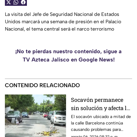
La visita del Jefe de Seguridad Nacional de Estados
Unidos marcará una semana de presión en el Palacio
Nacional, el tema central será el narco terrorismo
¡No te pierdas nuestro contenido, sigue a
TV Azteca Jalisco en Google News!
CONTENIDO RELACIONADO
Socavón permanece
sin solución y afecta la
circulación en calle
El socavón ubicado a mitad de
la calle Barcelona continúa
Barcelona
causando problemas para
quienes circulan por la zona,
agosto 06, 2026 08:32 p. m.