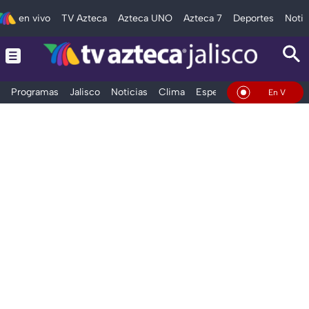
en vivo
TV Azteca
Azteca UNO
Azteca 7
Deportes
Notic
Programas
Jalisco
Noticias
Clima
Espectáculos
Deportes
En Vivo