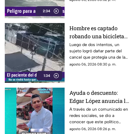
ya que, pese a ser cubierto en
2:34
varias ocasiones, vuelve a
aparecer con el paso del
tiempo.
Hombre es captado
robando una bicicleta
al ingresar a cochera
Luego de dos intentos, un
sujeto logró dañar parte del
ajena en calle Rancho
cancel que protegía una de las
Rodeo
puertas de una cochera
agosto 06, 2026 08:30 p. m.
ubicada sobre la calle Rancho
1:34
Rodeo, lo que le permitió
ingresar al inmueble.
Ayuda o descuento:
Edgar López anuncia la
nueva estrategia para
A través de un comunicado en
redes sociales, se dio a
ayudar algunas
conocer que este político
familias
presuntamente busca ayudar a
agosto 06, 2026 08:26 p. m.