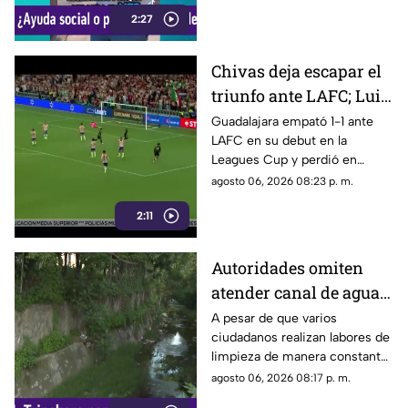
la comunidad de Tonalá con
2:27
este descuento.
Chivas deja escapar el
triunfo ante LAFC; Luis
Romo es señalado por
Guadalajara empató 1-1 ante
LAFC en su debut en la
su cobro en penales
Leagues Cup y perdió en
penales; Luis Romo fue
agosto 06, 2026 08:23 p. m.
criticado por su ejecución.
2:11
Autoridades omiten
atender canal de agua
contaminado en
A pesar de que varios
ciudadanos realizan labores de
Tonalá
limpieza de manera constante
en la zona, algunas personas
agosto 06, 2026 08:17 p. m.
continúan arrojando basura al