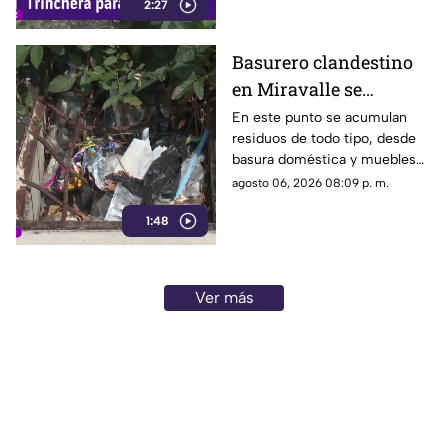
2:27
canal de agua, provocando
acumulación de residuos.
Basurero clandestino
en Miravalle se
convierte en un foco de
En este punto se acumulan
residuos de todo tipo, desde
infección por
basura doméstica y muebles
acumulación de
viejos hasta animales muertos,
agosto 06, 2026 08:09 p. m.
residuos.
una situación que ha generado
1:48
molestias entre los vecinos,
quienes exigen una solución
ante el riesgo sanitario y las
condiciones insalubres del
Ver más
lugar.