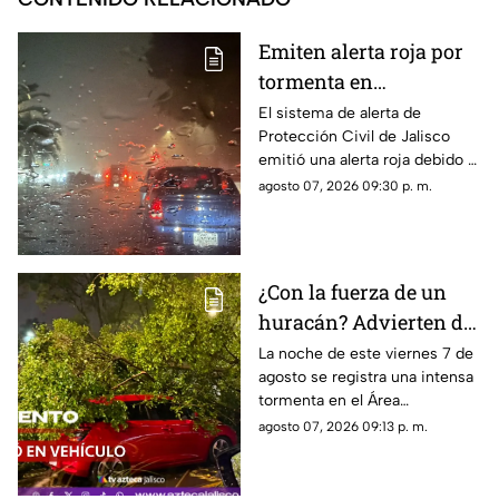
Emiten alerta roja por
tormenta en
Guadalajara; advierten
El sistema de alerta de
Protección Civil de Jalisco
de caída de árboles e
emitió una alerta roja debido a
inundaciones
la fuerte tormenta que se
agosto 07, 2026 09:30 p. m.
registra esta noche en el AMG
¿Con la fuerza de un
huracán? Advierten de
FUERTES RACHAS DE
La noche de este viernes 7 de
agosto se registra una intensa
VIENTO superiores a
tormenta en el Área
los 60 km/h durante
Metropolitana de Guadalajara,
agosto 07, 2026 09:13 p. m.
lluvia en Guadalajara
con fuertes rachas de viento