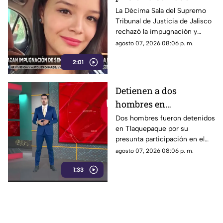
por el feminicidio de
La Décima Sala del Supremo
Tribunal de Justicia de Jalisco
Isis Urteaga
rechazó la impugnación y
confirmó la sentencia contra
agosto 07, 2026 08:06 p. m.
Salvador N por el feminicidio
2:01
de Isis, ocurrido en 2020.
Detienen a dos
hombres en
Tlaquepaque por
Dos hombres fueron detenidos
en Tlaquepaque por su
presunto abuso y
presunta participación en el
maltrato animal contra
abuso y maltrato de una
agosto 07, 2026 08:06 p. m.
una perrita
perrita. La investigación
1:33
continúa para determinar su
responsabilidad.