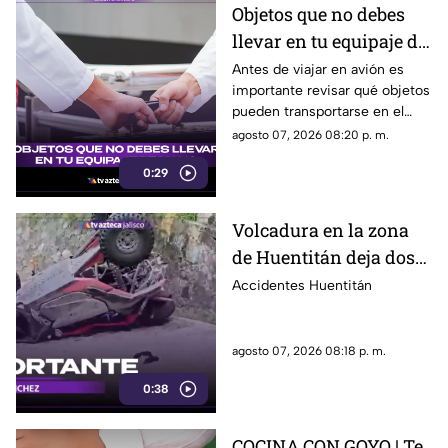
Objetos que no debes
llevar en tu equipaje de
mano y podrían
Antes de viajar en avión es
importante revisar qué objetos
quitarte en el
pueden transportarse en el
aeropuerto
equipaje de mano, ya que
agosto 07, 2026 08:20 p. m.
algunos artículos están
0:29
restringidos y pueden ser
retirados durante los filtros de
seguridad.
Volcadura en la zona
de Huentitán deja dos
personas heridas
Accidentes Huentitán
agosto 07, 2026 08:18 p. m.
0:38
COCINA CON GOYO | Te