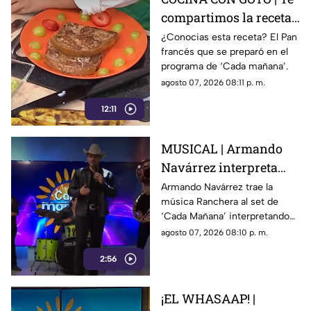
compartimos la receta
de un delicioso pan
¿Conocias esta receta? El Pan
francés que se preparó en el
francés
programa de ‘Cada mañana’.
agosto 07, 2026 08:11 p. m.
12:11
MUSICAL | Armando
Navárrez interpreta
'Corazón en modo
Armando Navárrez trae la
música Ranchera al set de
Avión' EN VIVO
‘Cada Mañana’ interpretando
su canción ‘Corazón en modo
agosto 07, 2026 08:10 p. m.
Avión’.
2:56
¡EL WHASAAP! |