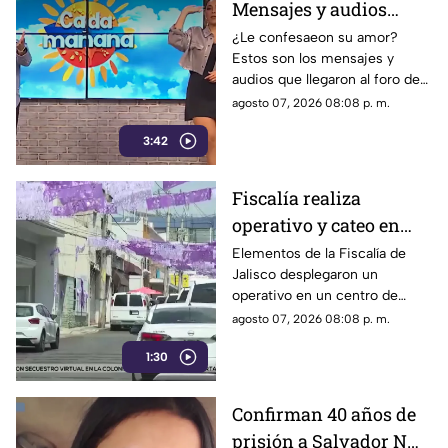
Mensajes y audios
llegaron al foro de
¿Le confesaeon su amor?
Estos son los mensajes y
'Cada mañana'; parte 1
audios que llegaron al foro de
‘Cada mañana’ estuvieron
agosto 07, 2026 08:08 p. m.
llenos de risas y sorpresas.
3:42
Fiscalía realiza
operativo y cateo en
anexo de la colonia
Elementos de la Fiscalía de
Jalisco desplegaron un
Olímpica en
operativo en un centro de
Guadalajara
rehabilitación de la colonia
agosto 07, 2026 08:08 p. m.
Olímpica; familiares
1:30
comenzaron a llegar al lugar.
Confirman 40 años de
prisión a Salvador N