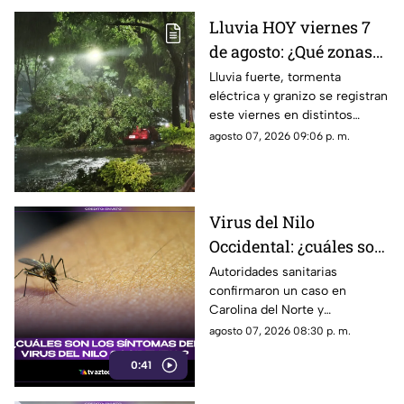
Lluvia HOY viernes 7
de agosto: ¿Qué zonas
de Guadalajara están
Lluvia fuerte, tormenta
eléctrica y granizo se registran
afectadas?
este viernes en distintos
puntos de Guadalajara y
agosto 07, 2026 09:06 p. m.
Zapopan.
Virus del Nilo
Occidental: ¿cuáles son
los síntomas tras una
Autoridades sanitarias
confirmaron un caso en
picadura de mosquito?
Carolina del Norte y
detectaron el virus en
agosto 07, 2026 08:30 p. m.
mosquitos; conoce cómo se
0:41
transmite y cuáles son sus
síntomas.