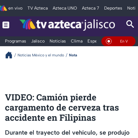
en vivo
TV Azteca
Azteca UNO
Azteca 7
Deportes
Notic
Programas
Jalisco
Noticias
Clima
Espectáculos
Deportes
En Vivo
Noticias México y el mundo
Nota
VIDEO: Camión pierde
cargamento de cerveza tras
accidente en Filipinas
Durante el trayecto del vehículo, se produjo