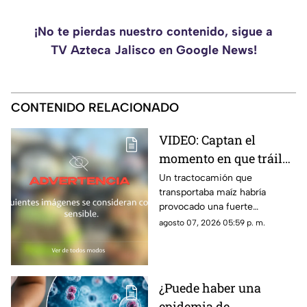
¡No te pierdas nuestro contenido, sigue a
TV Azteca Jalisco en Google News!
CONTENIDO RELACIONADO
VIDEO: Captan el
momento en que tráiler
provoca brutal
Un tractocamión que
transportaba maíz habría
carambola en avenida
provocado una fuerte
Siglo XXI
carambola en avenida Siglo
agosto 07, 2026 05:59 p. m.
XXI, en Aguascalientes. El
momento exacto del impacto
quedó captado en video.
¿Puede haber una
epidemia de