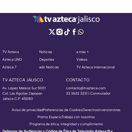
TV Azteca
Noticias
a más +
Azteca UNO
Deportes
Videos
Azteca 7
adn Noticias
TV Azteca Internacional
TV AZTECA JALISCO
CONTACTO
Av. López Mateos Sur 5001
contacto@tvazteca.com
Col. Las Águilas Zapopan
33 3632 3231 | Conmutador
Jalisco C.P. 45080
Aviso de privacidad
Preferencias de Cookies
Derechos
Inversionistas
Promo Espacio
Trabaja con nosotros
Programa de ética, integridad y cumplimiento
Defensor de Audiencias y Código de Ética de Televisión Azteca III y