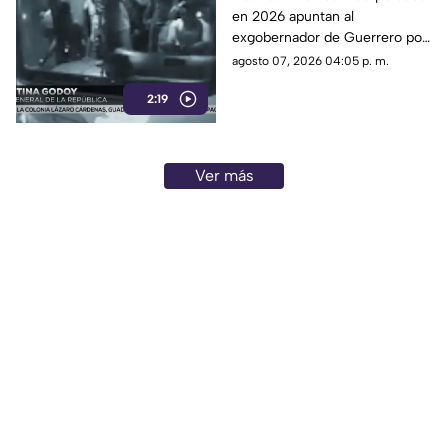
en 2026 apuntan al
desaparición de videos
exgobernador de Guerrero por
del caso Ayotzinapa
presuntamente ordenar la
agosto 07, 2026 04:05 p. m.
desaparición de grabaciones
2:19
relacionadas con los 43
normalistas.
Ver más