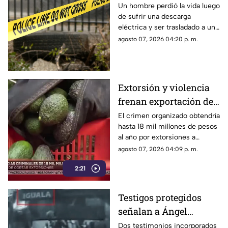
cuando buscaba ayuda
Un hombre perdió la vida luego
de sufrir una descarga
en una farmacia
eléctrica y ser trasladado a una
farmacia de la colonia
agosto 07, 2026 04:20 p. m.
Esperanza, donde buscaba
recibir atención médica.
Extorsión y violencia
frenan exportación de
aguacate en
El crimen organizado obtendría
hasta 18 mil millones de pesos
Michoacán; hay miles
al año por extorsiones a
de toneladas varadas
productores, mientras miles
agosto 07, 2026 04:09 p. m.
de toneladas de aguacate
2:21
permanecen varadas tras el
retiro de inspectores de EU.
Testigos protegidos
señalan a Ángel
Aguirre por
Dos testimonios incorporados