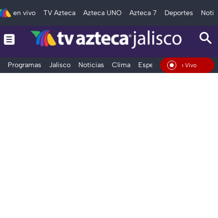
en vivo
TV Azteca
Azteca UNO
Azteca 7
Deportes
Notic
Programas
Jalisco
Noticias
Clima
Espectáculos
Deportes
En Vivo