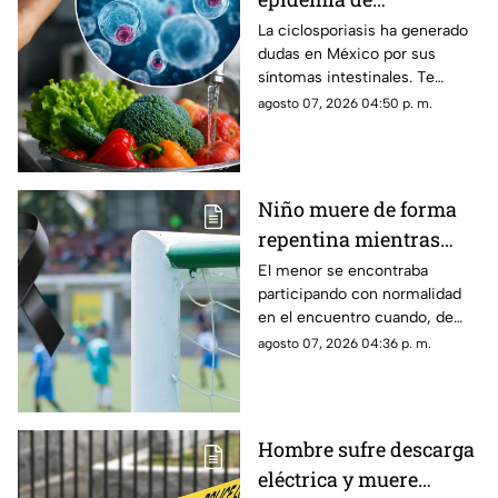
ciclosporiasis en
La ciclosporiasis ha generado
dudas en México por sus
México? Esto se sabe
síntomas intestinales. Te
sobre el riesgo de
explicamos cómo se contagia,
agosto 07, 2026 04:50 p. m.
contagio
qué provoca y cómo
prevenirla.
Niño muere de forma
repentina mientras
jugaba futbol
El menor se encontraba
participando con normalidad
en el encuentro cuando, de
manera repentina, cayó al
agosto 07, 2026 04:36 p. m.
suelo y perdió el
conocimiento.
Hombre sufre descarga
eléctrica y muere