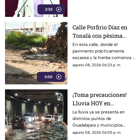
económicos no corresponden
2:33
a la conducta que debería
mantener un representante
bajo los principios de
Calle Porfirio Díaz en
austeridad establecidos por el
Tonalá con pésima
partido.
vialidad y basura por
En esta calle, donde el
pavimento prácticamente
todas partes
escasea y la hierba comienza a
ganar terreno, los vecinos
agosto 08, 2026 06:23 p. m.
aseguran que han presentado
3:00
varias quejas ante las
autoridades, pero hasta el
momento no han visto
¡Toma precauciones!
resultados.
Lluvia HOY en
Guadalajara deja
La lluvia ya se presenta en
distintos puntos de
fuertes vientos y
Guadalajara y municipios
amenaza de granizo
cercanos, con fuertes vientos,
agosto 08, 2026 06:05 p. m.
posibles granizadas y