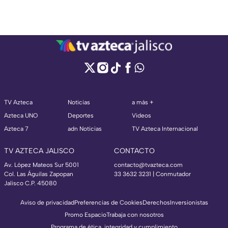
TV Azteca
Noticias
a más +
Azteca UNO
Deportes
Videos
Azteca 7
adn Noticias
TV Azteca Internacional
TV AZTECA JALISCO
CONTACTO
Av. López Mateos Sur 5001
contacto@tvazteca.com
Col. Las Águilas Zapopan
33 3632 3231 | Conmutador
Jalisco C.P. 45080
Aviso de privacidad
Preferencias de Cookies
Derechos
Inversionistas
Promo Espacio
Trabaja con nosotros
Programa de ética, integridad y cumplimiento