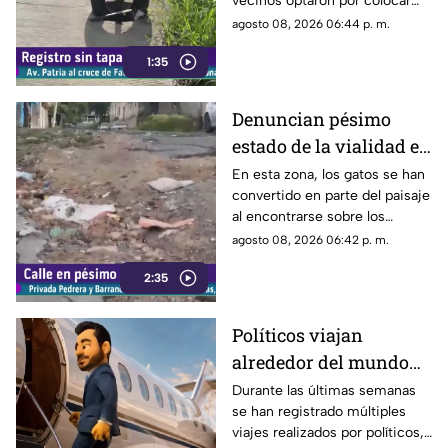
vecinos optaron por colocar
una llanta como señalamiento
agosto 08, 2026 06:44 p. m.
improvisado para alertar a los
1:35
conductores sobre los hoyos y
evitar posibles accidentes al
transitar por la zona.
Denuncian pésimo
estado de la vialidad en
Privada Pedrera y
En esta zona, los gatos se han
convertido en parte del paisaje
Barrancones
al encontrarse sobre los
techos y las puertas de las
agosto 08, 2026 06:42 p. m.
viviendas, mientras que la
2:35
vialidad muestra un evidente
deterioro.
Políticos viajan
alrededor del mundo
sin ninguna
Durante las últimas semanas
se han registrado múltiples
preocupación
viajes realizados por políticos,