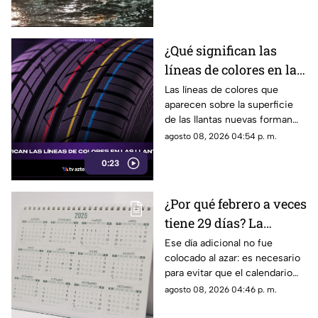
afectaciones a la visibilidad.
¿Qué significan las
líneas de colores en las
llantas nuevas?
Las líneas de colores que
aparecen sobre la superficie
de las llantas nuevas forman
parte del proceso de
agosto 08, 2026 04:54 p. m.
fabricación y control, por lo
0:23
que no indican desgaste ni
representan una señal de
peligro.
¿Por qué febrero a veces
tiene 29 días? La
curiosa razón detrás de
Ese día adicional no fue
colocado al azar: es necesario
los años bisiestos
para evitar que el calendario
pierda sincronía con las
agosto 08, 2026 04:46 p. m.
estaciones del año.