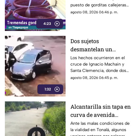
puesto de gorditas callejeras
en Tlaquepaque promete
agosto 08, 2026 06:46 p. m.
conquistar el antojo.
4:23
Dos sujetos
desmantelan un
vehículo a plena luz del
Los hechos ocurrieron en el
cruce de Ignacio Machain y
día en Guadalajara
Santa Clemencia, donde dos
sujetos fueron captados
agosto 08, 2026 06:45 p. m.
retirando múltiples autopartes
1:32
de la carrocería de un vehículo.
Alcantarilla sin tapa en
curva de avenida
Patria
Ante las malas condiciones de
la vialidad en Tonalá, algunos