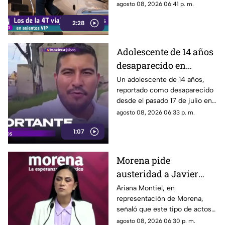
sin que hasta el momento
agosto 08, 2026 06:41 p. m.
exista información clara sobre
2:28
los motivos de estos
desplazamientos ni una
explicación detallada sobre el
Adolescente de 14 años
elevado gasto que han
desaparecido en
generado.
Tlaquepaque es
Un adolescente de 14 años,
reportado como desaparecido
trasladado a Jalisco
desde el pasado 17 de julio en
tras ser localizado en
Tlaquepaque, fue localizado
agosto 08, 2026 06:33 p. m.
Michoacán
con vida en Michoacán y ya es
1:07
trasladado de regreso a Jalisco
para reunirse con su familia.
Morena pide
austeridad a Javier
May, pero el ejemplo
Ariana Montiel, en
representación de Morena,
parece faltar en casa
señaló que este tipo de actos y
el gasto de recursos
agosto 08, 2026 06:30 p. m.