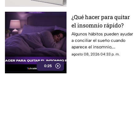
¿Qué hacer para quitar
el insomnio rápido?
Algunos hábitos pueden ayudar
a conciliar el sueño cuando
aparece el insomnio,
especialmente reducir la
agosto 08, 2026 04:33 p. m.
exposición a pantallas,
0:25
mantener un ambiente
tranquilo y evitar estimulantes
antes de acostarse.