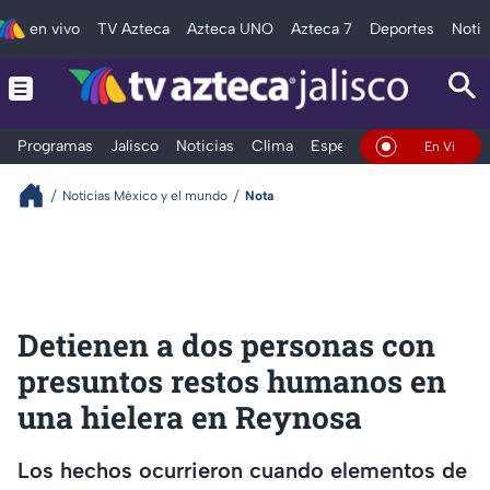
en vivo
TV Azteca
Azteca UNO
Azteca 7
Deportes
Notic
Programas
Jalisco
Noticias
Clima
Espectáculos
Deportes
En Vivo
Noticias México y el mundo
Nota
Detienen a dos personas con
presuntos restos humanos en
una hielera en Reynosa
Los hechos ocurrieron cuando elementos de