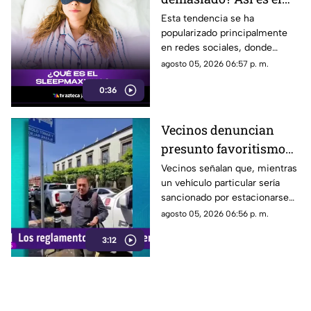
‘sleepmaxxing’, la
Esta tendencia se ha
popularizado principalmente
obsesión por conseguir
en redes sociales, donde
el sueño perfecto
jóvenes comparten rutinas,
agosto 05, 2026 06:57 p. m.
trucos y hábitos para intentar
0:36
mejorar al máximo la calidad
de su descanso.
Vecinos denuncian
presunto favoritismo
de las autoridades de
Vecinos señalan que, mientras
un vehículo particular sería
vialidad hacia el
sancionado por estacionarse
Gobierno
en una zona con pintura
agosto 05, 2026 06:56 p. m.
amarilla, unidades oficiales
3:12
permanecen en esos espacios
sin que, presuntamente, se les
aplique alguna infracción.