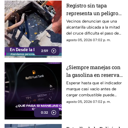
Registro sin tapa
representa un peligro
desde hace meses en la
Vecinos denuncian que una
alcantarilla ubicada a la mitad
calle Eleuterio
del cruce dificulta el paso de
González
los automovilistas y, durante la
agosto 05, 2026 07:02 p. m.
temporada de lluvias, favorece
2:59
la formación de inundaciones
en la zona.
¿Siempre manejas con
la gasolina en reserva?
Esto podría pasarle a tu
Esperar hasta que el indicador
marque casi vacío antes de
auto
cargar combustible puede
convertirse en un mal hábito
agosto 05, 2026 07:02 p. m.
para tu vehículo y también
0:32
aumentar el riesgo de
quedarte varado.