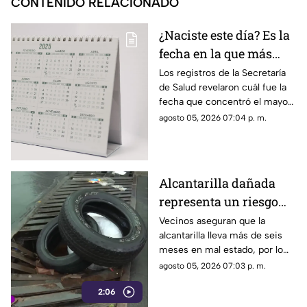
CONTENIDO RELACIONADO
¿Naciste este día? Es la
fecha en la que más
mexicanos cumplieron
Los registros de la Secretaría
de Salud revelaron cuál fue la
años en 2025
fecha que concentró el mayor
número de nacimientos
agosto 05, 2026 07:04 p. m.
durante 2025. Más de 5 mil
bebés llegaron al mundo ese
mismo día.
Alcantarilla dañada
representa un riesgo
para vecinos de la
Vecinos aseguran que la
alcantarilla lleva más de seis
colonia El Carmen
meses en mal estado, por lo
que colocaron llantas como
agosto 05, 2026 07:03 p. m.
medida preventiva para alertar
2:06
a los conductores mientras