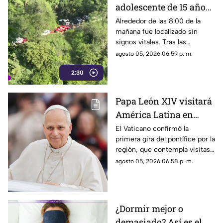
adolescente de 15 años
tras tres días de
Alrededor de las 8:00 de la
mañana fue localizado sin
búsqueda en la
signos vitales. Tras las
Barranca de Oblatos
diligencias correspondientes,
agosto 05, 2026 06:59 p. m.
las autoridades realizarán la
2:30
entrega del cuerpo a sus
familiares.
Papa León XIV visitará
América Latina en
noviembre; estos son
El Vaticano confirmó la
primera gira del pontífice por la
los países que recorrerá
región, que contempla visitas
a Uruguay, Argentina y Perú.
agosto 05, 2026 06:58 p. m.
¿Dormir mejor o
demasiado? Así es el