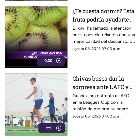
esperan la intervención de las
autoridades.
¿Te cuesta dormir? Esta
fruta podría ayudarte a
conciliar el sueño más
El kiwi ha llamado la atención
por su posible relación con una
rápido
mejor calidad del descanso. Un
estudio encontró resultados
agosto 05, 2026 07:03 p. m.
interesantes en personas con
0:30
problemas para dormir.
Chivas busca dar la
sorpresa ante LAFC y
romper su mala racha
Guadalajara enfrenta a LAFC
en la Leagues Cup con la
en la Leagues Cup
misión de mejorar su pobre
historial en el torneo y
agosto 05, 2026 07:02 p. m.
conseguir un triunfo clave.
2:21