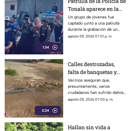
Patrulla de la Policía de
Tonalá aparece en la
grabación de un video
Un grupo de jóvenes fue
captado junto a una patrulla
musical
durante la grabación de un
video musical, situación que
agosto 05, 2026 07:01 p. m.
ha generado cuestionamientos
1:34
entre ciudadanos.
Calles destrozadas,
falta de banquetas y
fuga de agua afectan a
Vecinos aseguran que,
presuntamente, varios
vecinos de
ciudadanos han sufrido daños
Prolongación
en sus vehículos e incluso
agosto 05, 2026 07:00 p. m.
Meridiano
caídas al transitar por este
2:24
tramo, cuya condición se ha
deteriorado aún más debido a
las aguas residuales y las
Hallan sin vida a
recientes lluvias.