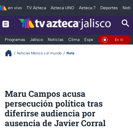
en vivo
TV Azteca
Azteca UNO
Azteca 7
Deportes
Notic
Programas
Jalisco
Noticias
Clima
Espectáculos
Deportes
En Vivo
Noticias México y el mundo
Nota
Maru Campos acusa
persecución política tras
diferirse audiencia por
ausencia de Javier Corral