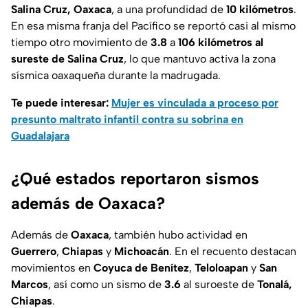
Salina Cruz, Oaxaca
, a una profundidad de
10 kilómetros
.
En esa misma franja del Pacífico se reportó casi al mismo
tiempo otro movimiento de
3.8
a
106 kilómetros al
sureste de Salina Cruz
, lo que mantuvo activa la zona
sísmica oaxaqueña durante la madrugada.
Te puede interesar:
Mujer es vinculada a proceso por
presunto maltrato infantil contra su sobrina en
Guadalajara
¿Qué estados reportaron sismos
además de Oaxaca?
Además de
Oaxaca
, también hubo actividad en
Guerrero
,
Chiapas
y
Michoacán
. En el recuento destacan
movimientos en
Coyuca de Benítez
,
Teloloapan
y
San
Marcos
, así como un sismo de
3.6
al suroeste de
Tonalá,
Chiapas
.