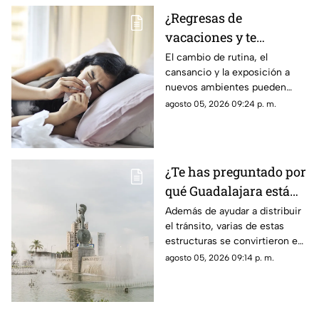
¿Regresas de
vacaciones y te
enfermas? Estas son
El cambio de rutina, el
cansancio y la exposición a
las razones
nuevos ambientes pueden
afectar al organismo justo al
agosto 05, 2026 09:24 p. m.
terminar el descanso.
¿Te has preguntado por
qué Guadalajara está
llena de glorietas? Esta
Además de ayudar a distribuir
el tránsito, varias de estas
es la razón
estructuras se convirtieron en
símbolos de la ciudad y puntos
agosto 05, 2026 09:14 p. m.
de encuentro para los tapatíos.