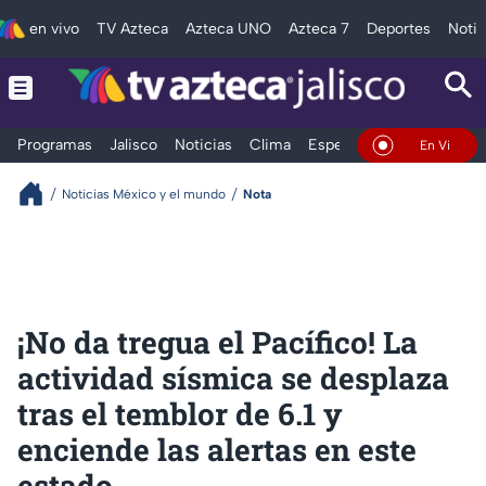
en vivo
TV Azteca
Azteca UNO
Azteca 7
Deportes
Notic
Programas
Jalisco
Noticias
Clima
Espectáculos
Deportes
En Vivo
Noticias México y el mundo
Nota
¡No da tregua el Pacífico! La
actividad sísmica se desplaza
tras el temblor de 6.1 y
enciende las alertas en este
estado