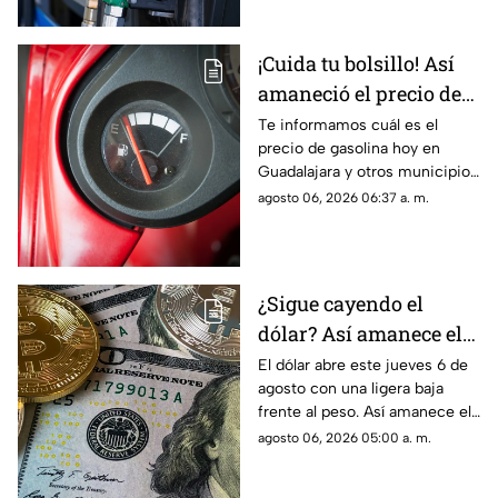
¡Cuida tu bolsillo! Así
amaneció el precio de
la gasolina en Jalisco
Te informamos cuál es el
precio de gasolina hoy en
HOY
Guadalajara y otros municipios
del estado de Jalisco para este
agosto 06, 2026 06:37 a. m.
jueves 6 de agosto de 2026.
¿Sigue cayendo el
dólar? Así amanece el
precio en Guadalajara
El dólar abre este jueves 6 de
agosto con una ligera baja
este 6 de agosto
frente al peso. Así amanece el
tipo de cambio en Guadalajara
agosto 06, 2026 05:00 a. m.
y el Área Metropolitana.