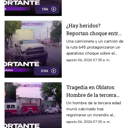
Normal de Guadalajara.
1:56
¿Hay heridos?
Reportan choque entre
camioneta y camión de
Una camioneta y un camión de
la ruta 645 protagonizaron un
la ruta 645 sobre
aparatoso choque sobre el
Mariano Otero
cruce de la avenida Mariano
agosto 06, 2026 07:35 a. m.
Otero y la calle Obsidiana.
2:06
Tragedia en Oblatos:
Hombre de la tercera
edad muere calcinado
Un hombre de la tercera edad
murió calcinado tras
tras voraz incendio
registrarse un incendio al
interior de una vivienda en la
agosto 06, 2026 07:30 a. m.
colonia Oblatos en Guadalajara.