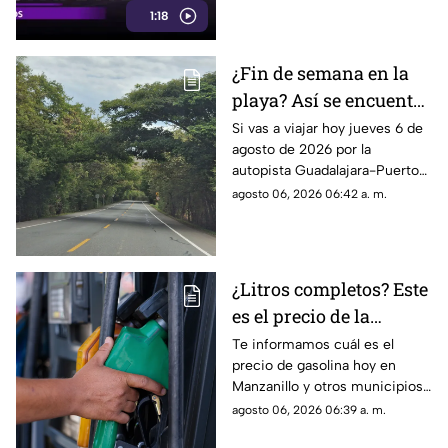
1:18
¿Fin de semana en la
playa? Así se encuentra
la autopista
Si vas a viajar hoy jueves 6 de
agosto de 2026 por la
Guadalajara-Puerto
autopista Guadalajara-Puerto
Vallarta HOY
Vallarta, te presentamos la
agosto 06, 2026 06:42 a. m.
información sobre el tráfico en
la autopista.
¿Litros completos? Este
es el precio de la
gasolina en Colima
Te informamos cuál es el
precio de gasolina hoy en
HOY
Manzanillo y otros municipios
del estado de Colima para este
agosto 06, 2026 06:39 a. m.
jueves 6 de agosto de 2026.