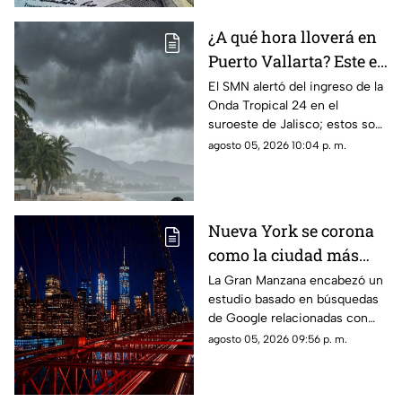
¿A qué hora lloverá en
Puerto Vallarta? Este es
el pronóstico del clima
El SMN alertó del ingreso de la
Onda Tropical 24 en el
para este 6 de agosto
suroeste de Jalisco; estos son
los cambios en el clima
agosto 05, 2026 10:04 p. m.
Nueva York se corona
como la ciudad más
romántica de Estados
La Gran Manzana encabezó un
estudio basado en búsquedas
Unidos
de Google relacionadas con
citas, restaurantes, propuestas
agosto 05, 2026 09:56 p. m.
de matrimonio y experiencias
para parejas.