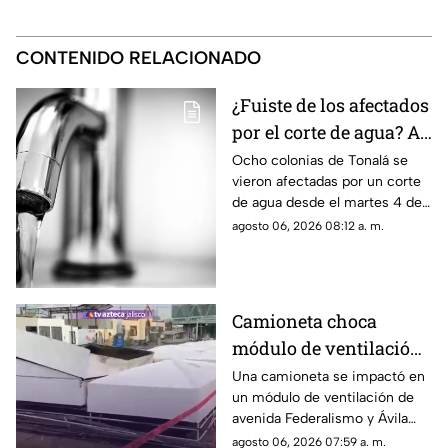
CONTENIDO RELACIONADO
¿Fuiste de los afectados
por el corte de agua? A
esta hora se
Ocho colonias de Tonalá se
vieron afectadas por un corte
restablecerá el servicio
de agua desde el martes 4 de
HOY
agosto, y hoy se prevé que se
agosto 06, 2026 08:12 a. m.
restablezca el servicio, pero ¿a
qué hora?
Camioneta choca
módulo de ventilación
del Tren Eléctrico en
Una camioneta se impactó en
un módulo de ventilación de
Ávila Camacho y
avenida Federalismo y Ávila
Federalismo
Camacho en la colonia La
agosto 06, 2026 07:59 a. m.