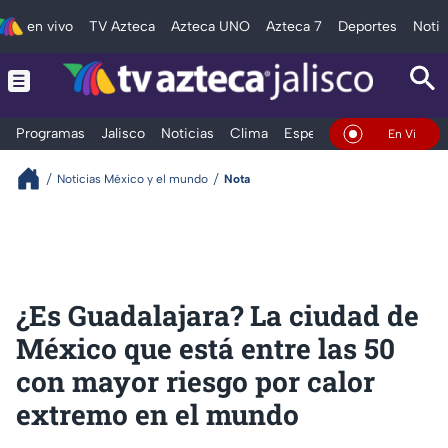
en vivo
TV Azteca
Azteca UNO
Azteca 7
Deportes
Notic
Programas
Jalisco
Noticias
Clima
Espectáculos
Deportes
En Vivo
Noticias México y el mundo
Nota
¿Es Guadalajara? La ciudad de
México que está entre las 50
con mayor riesgo por calor
extremo en el mundo