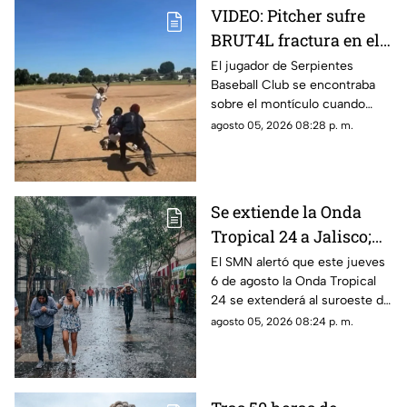
VIDEO: Pitcher sufre
BRUT4L fractura en el
brazo mientras lanzaba
El jugador de Serpientes
Baseball Club se encontraba
sobre el montículo cuando
inició el movimiento para
agosto 05, 2026 08:28 p. m.
lanzar la pelota; sin embargo,
segundos después ocurrió algo
inesperado.
Se extiende la Onda
Tropical 24 a Jalisco;
¿cómo modificará el
El SMN alertó que este jueves
6 de agosto la Onda Tropical
clima de Guadalajara?
24 se extenderá al suroeste de
Jalisco; así modificará el clima
agosto 05, 2026 08:24 p. m.
de Guadalajara