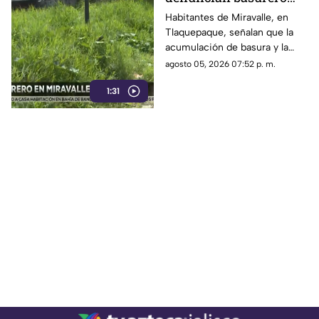
clandestino y falta de
Habitantes de Miravalle, en
Tlaquepaque, señalan que la
seguridad vial en la
acumulación de basura y la
colonia
falta de infraestructura vial
agosto 05, 2026 07:52 p. m.
persisten pese a los reportes
1:31
realizados