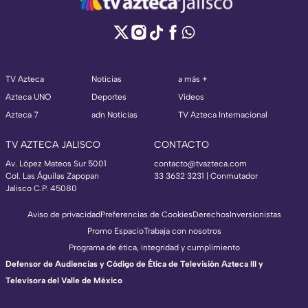
TV Azteca
Noticias
a más +
Azteca UNO
Deportes
Videos
Azteca 7
adn Noticias
TV Azteca Internacional
TV AZTECA JALISCO
CONTACTO
Av. López Mateos Sur 5001
contacto@tvazteca.com
Col. Las Águilas Zapopan
33 3632 3231 | Conmutador
Jalisco C.P. 45080
Aviso de privacidad
Preferencias de Cookies
Derechos
Inversionistas
Promo Espacio
Trabaja con nosotros
Programa de ética, integridad y cumplimiento
Defensor de Audiencias y Código de Ética de Televisión Azteca III y
Televisora del Valle de México