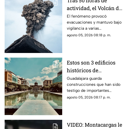
Tras 50 horas de
actividad, el Volcán de
Fuego se calma, pero la
El fenómeno provocó
evacuaciones y mantuvo bajo
alerta continúa
vigilancia a varias
comunidades por el riesgo de
agosto 05, 2026 08:18 p. m.
ceniza y lahares.
Estos son 3 edificios
históricos de
Guadalajara que tienes
Guadalajara guarda
construcciones que han sido
que conocer al menos
testigo de importantes
una vez
momentos de la historia de la
agosto 05, 2026 08:17 p. m.
ciudad y que todavía hoy
forman parte de su identidad.
VIDEO: Montacargas le