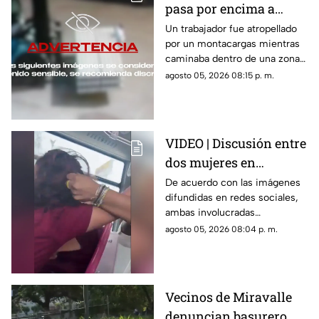
pasa por encima a
trabajador dentro de
Un trabajador fue atropellado
por un montacargas mientras
una bodega
caminaba dentro de una zona
de trabajo; cámaras de
agosto 05, 2026 08:15 p. m.
seguridad captaron el
momento.
VIDEO | Discusión entre
dos mujeres en
transporte público
De acuerdo con las imágenes
difundidas en redes sociales,
termina en jalones de
ambas involucradas
cabello
comenzaron a intercambiar
agosto 05, 2026 08:04 p. m.
reclamos mientras viajaban en
el transporte público.
Vecinos de Miravalle
denuncian basurero