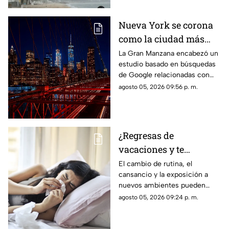
Nueva York se corona
como la ciudad más
romántica de Estados
La Gran Manzana encabezó un
estudio basado en búsquedas
Unidos
de Google relacionadas con
citas, restaurantes, propuestas
agosto 05, 2026 09:56 p. m.
de matrimonio y experiencias
para parejas.
¿Regresas de
vacaciones y te
enfermas? Estas son
El cambio de rutina, el
cansancio y la exposición a
las razones
nuevos ambientes pueden
afectar al organismo justo al
agosto 05, 2026 09:24 p. m.
terminar el descanso.