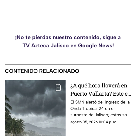
¡No te pierdas nuestro contenido, sigue a
TV Azteca Jalisco en Google News!
CONTENIDO RELACIONADO
¿A qué hora lloverá en
Puerto Vallarta? Este es
el pronóstico del clima
El SMN alertó del ingreso de la
Onda Tropical 24 en el
para este 6 de agosto
suroeste de Jalisco; estos son
los cambios en el clima
agosto 05, 2026 10:04 p. m.