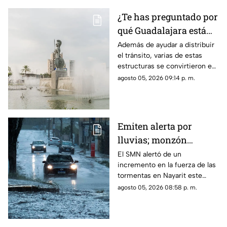
¿Te has preguntado por
qué Guadalajara está
llena de glorietas? Esta
Además de ayudar a distribuir
el tránsito, varias de estas
es la razón
estructuras se convirtieron en
símbolos de la ciudad y puntos
agosto 05, 2026 09:14 p. m.
de encuentro para los tapatíos.
Emiten alerta por
lluvias; monzón
mexicano intensificará
El SMN alertó de un
incremento en la fuerza de las
las tormentas en
tormentas en Nayarit este
Nayarit
jueves 6 de agosto
agosto 05, 2026 08:58 p. m.