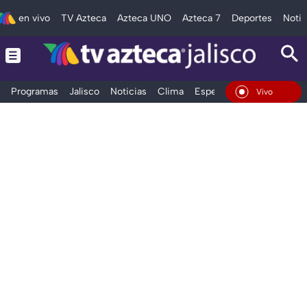
en vivo
TV Azteca
Azteca UNO
Azteca 7
Deportes
Notic
Programas
Jalisco
Noticias
Clima
Espectáculos
Deportes
En Vivo