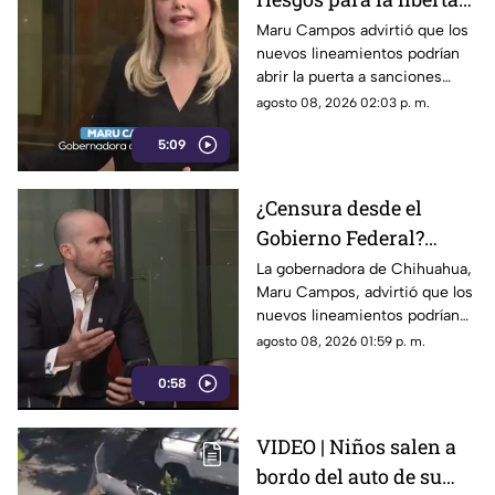
de expresión por
Maru Campos advirtió que los
nuevos lineamientos podrían
nuevos lineamientos
abrir la puerta a sanciones
contra medios y periodistas
agosto 08, 2026 02:03 p. m.
críticos.
5:09
¿Censura desde el
Gobierno Federal?
Maru Campos
La gobernadora de Chihuahua,
Maru Campos, advirtió que los
cuestiona nuevos
nuevos lineamientos podrían
lineamientos
representar un riesgo para la
agosto 08, 2026 01:59 p. m.
libertad de expresión.
0:58
VIDEO | Niños salen a
bordo del auto de su