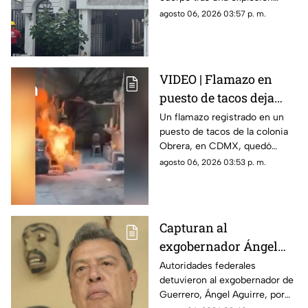
el 100% del cuerpo
provocada presuntamente por
agosto 06, 2026 03:57 p. m.
acumulación de gas en una
vivienda de la colonia Buenos
Aires.
VIDEO | Flamazo en
puesto de tacos deja
dos personas heridas
Un flamazo registrado en un
puesto de tacos de la colonia
en la colonia Obrera
Obrera, en CDMX, quedó
captado en video; dos
agosto 06, 2026 03:53 p. m.
personas resultaron heridas.
Capturan al
exgobernador Ángel
Aguirre por presunto
Autoridades federales
detuvieron al exgobernador de
encubrimiento en el
Guerrero, Ángel Aguirre, por
caso Ayotzinapa