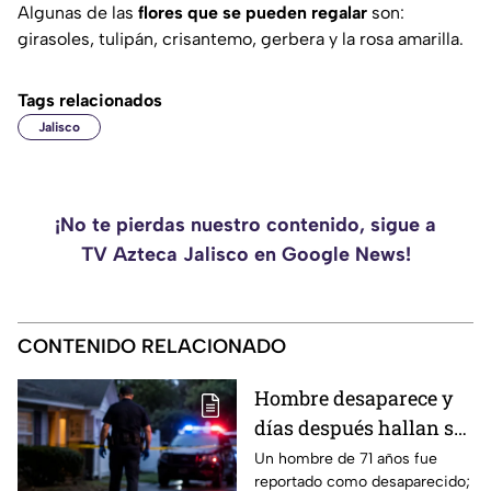
Algunas de las
flores que se pueden regalar
son:
girasoles, tulipán, crisantemo, gerbera y la rosa amarilla.
Tags relacionados
Jalisco
¡No te pierdas nuestro contenido, sigue a
TV Azteca Jalisco en Google News!
CONTENIDO RELACIONADO
Hombre desaparece y
días después hallan su
CU3RP0
Un hombre de 71 años fue
reportado como desaparecido;
D3SMEMBR4DO dentro