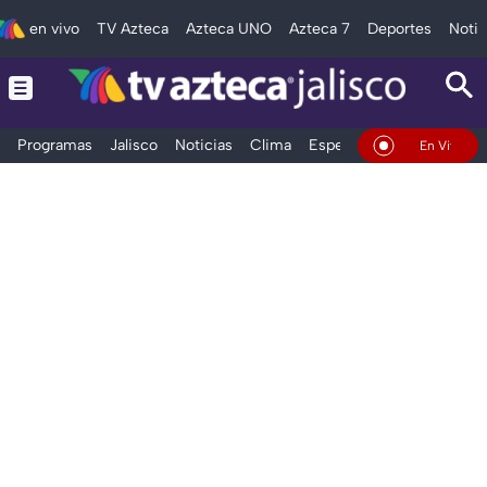
en vivo
TV Azteca
Azteca UNO
Azteca 7
Deportes
Notic
Programas
Jalisco
Noticias
Clima
Espectáculos
Deportes
En Vivo