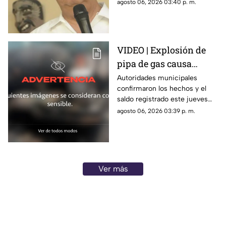
su presunta participación en el
agosto 06, 2026 03:40 p. m.
ocultamiento de evidencias
relacionadas con la
desaparición de los 43
normalistas de Ayotzinapa.
VIDEO | Explosión de
pipa de gas causa
incendio y deja 20
Autoridades municipales
confirmaron los hechos y el
personas con
saldo registrado este jueves
quemaduras en
tras la fuerte explosión en la
agosto 06, 2026 03:39 p. m.
Cuernavaca
colonia Las Granjas.
Ver más