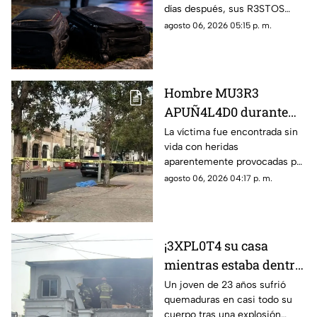
días después, sus R3STOS
de tres maletas; hay un
fueron hallados dentro de tres
agosto 06, 2026 05:15 p. m.
detenido
maletas. Su hijastro fue
detenido.
Hombre MU3R3
APUÑ4L4D0 durante
VI0L3NT0 intento de
La víctima fue encontrada sin
vida con heridas
asalto
aparentemente provocadas por
un arma blanca.
agosto 06, 2026 04:17 p. m.
¡3XPL0T4 su casa
mientras estaba dentro!
Joven sufre
Un joven de 23 años sufrió
quemaduras en casi todo su
QU3M4DUR4S en casi
cuerpo tras una explosión