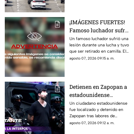
¡IMÁGENES FUERTES!
Famoso luchador sufre
TERRIBLE LESIÓN en el
Un famoso luchador sufrió una
lesión durante una lucha y tuvo
ring; tuvieron que
que ser retirado en camilla. El
retirarlo en camilla
momento quedó grabado y
agosto 07, 2026 09:15 a. m.
circuló en redes sociales.
Detienen en Zapopan a
estadounidense
buscado por INTERPOL
Un ciudadano estadounidense
fue localizado y detenido en
y autoridades de EU
Zapopan tras labores de
investigación; era buscado por
agosto 07, 2026 09:12 a. m.
autoridades internacionales y