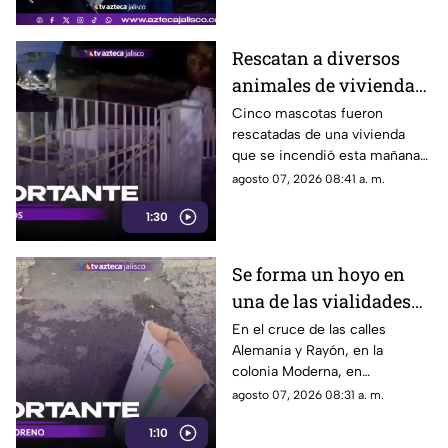
enfrentaba un proceso de
extradición.
Rescatan a diversos
animales de vivienda
en llamas en
Cinco mascotas fueron
rescatadas de una vivienda
Guadalajara
que se incendió esta mañana
en la colonia Arcos Vallarta,
agosto 07, 2026 08:41 a. m.
Guadalajara
1:30
Se forma un hoyo en
una de las vialidades
más transitadas de la
En el cruce de las calles
Alemania y Rayón, en la
colonia Moderna
colonia Moderna, en
Guadalajara, se abrió un
agosto 07, 2026 08:31 a. m.
socavón
1:10