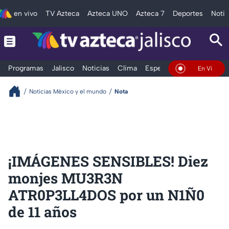
en vivo
TV Azteca
Azteca UNO
Azteca 7
Deportes
Notic
Programas
Jalisco
Noticias
Clima
Espectáculos
Deportes
En Vivo
Noticias México y el mundo
Nota
¡IMÁGENES SENSIBLES! Diez
monjes MU3R3N
ATR0P3LL4DOS por un N1Ñ0
de 11 años