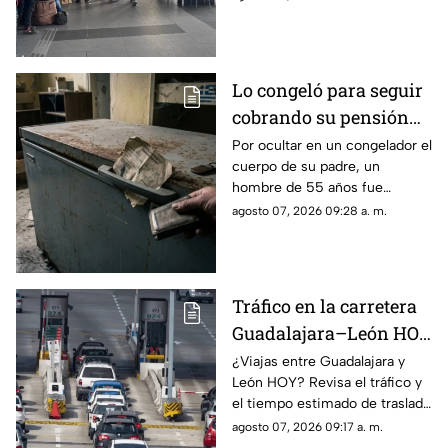
de Guadalajara
horarios y destinos.
Lo congeló para seguir
cobrando su pensión…
así lo descubrieron
Por ocultar en un congelador el
cuerpo de su padre, un
hombre de 55 años fue
detenido en Grecia
agosto 07, 2026 09:28 a. m.
Tráfico en la carretera
Guadalajara–León HOY
Viernes 7 de Agosto
¿Viajas entre Guadalajara y
León HOY? Revisa el tráfico y
2026: ¿cómo está la
el tiempo estimado de traslado
circulación en tiempo
antes de salir para evitar
agosto 07, 2026 09:17 a. m.
real?
contratiempos en carretera.