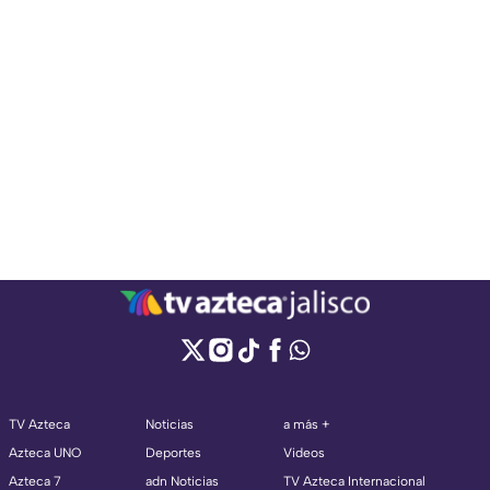
TV Azteca
Noticias
a más +
Azteca UNO
Deportes
Videos
Azteca 7
adn Noticias
TV Azteca Internacional