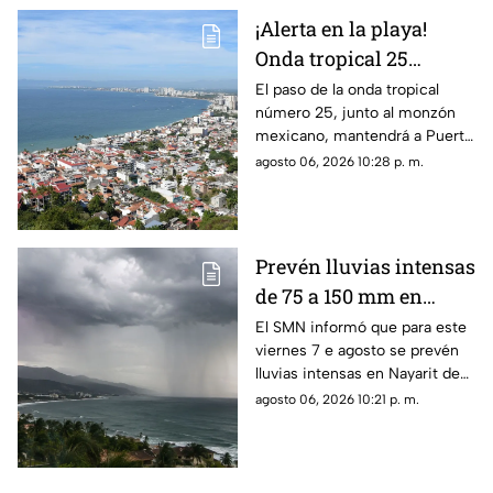
¡Alerta en la playa!
Onda tropical 25
desatará lluvias
El paso de la onda tropical
número 25, junto al monzón
intensas y tormentas
mexicano, mantendrá a Puerto
en Puerto Vallarta
Vallarta bajo un temporal de
agosto 06, 2026 10:28 p. m.
lluvias intensas y actividad
eléctrica durante la tarde
Prevén lluvias intensas
de 75 a 150 mm en
Nayarit este viernes 7
El SMN informó que para este
viernes 7 e agosto se prevén
de agosto
lluvias intensas en Nayarit de
75 a 150 mm
agosto 06, 2026 10:21 p. m.