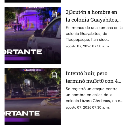
3j3cut4n a hombre en
la colonia Guayabitos;
es el segundo caso en
En menos de una semana en la
colonia Guayabitos, de
menos de una semana
Tlaquepaque, han sido
asesinados dos hombres
agosto 07, 2026 07:50 a. m.
Intentó huir, pero
terminó mu3rt0 con 4
b4l4z05 en Lázaro
Se registró un ataque contra
un hombre en calles de la
Cárdenas
colonia Lázaro Cárdenas, en el
municipio de Guadalajara
agosto 07, 2026 07:30 a. m.