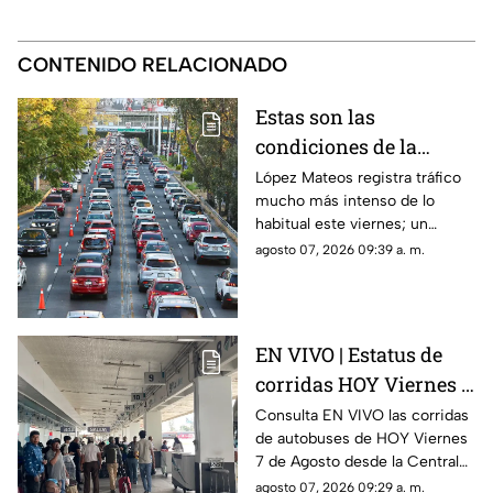
CONTENIDO RELACIONADO
Estas son las
condiciones de la
avenida López Mateos
López Mateos registra tráfico
mucho más intenso de lo
HOY Viernes 7 de
habitual este viernes; un
Agosto 2026
recorrido de sur a norte toma
agosto 07, 2026 09:39 a. m.
más de una hora.
EN VIVO | Estatus de
corridas HOY Viernes 7
de Agosto 2026 en la
Consulta EN VIVO las corridas
de autobuses de HOY Viernes
Central Nueva de
7 de Agosto desde la Central
Tlaquepaque; salidas
Nueva de Tlaquepaque y revisa
agosto 07, 2026 09:29 a. m.