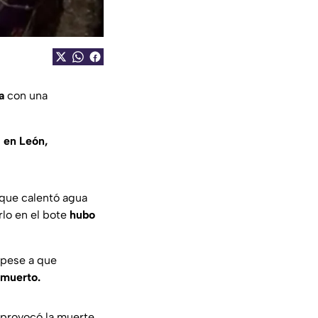
a
con una
 en León,
o que calentó agua
rlo en el bote
hubo
, pese a que
 muerto.
 provocó la muerte