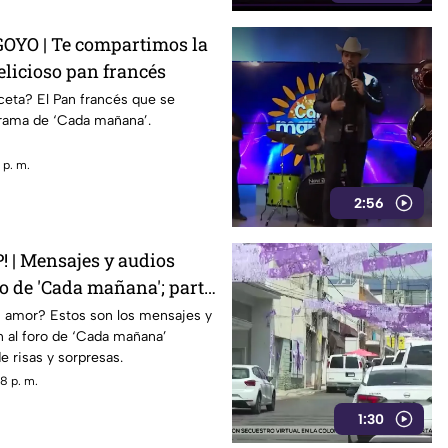
OYO | Te compartimos la
elicioso pan francés
ceta? El Pan francés que se
grama de ‘Cada mañana’.
 p. m.
2:56
| Mensajes y audios
ro de 'Cada mañana'; parte
 amor? Estos son los mensajes y
n al foro de ‘Cada mañana’
e risas y sorpresas.
8 p. m.
1:30