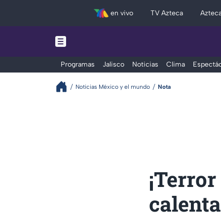
en vivo
TV Azteca
Aztec
Programas
Jalisco
Noticias
Clima
Espectác
Noticias México y el mundo
Nota
¡Terror
calenta