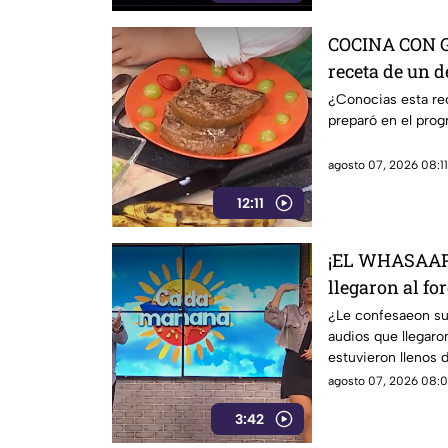
COCINA CON G
receta de un d
¿Conocias esta re
preparó en el pro
agosto 07, 2026 08:11
12:11
¡EL WHASAAP! 
llegaron al fo
1
¿Le confesaeon su
audios que llegaro
estuvieron llenos d
agosto 07, 2026 08:0
3:42