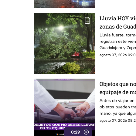
Lluvia HOY vi
zonas de Guad
Lluvia fuerte, torm
registran este vie
Guadalajara y Zapo
agosto 07, 2026 09:0
Objetos que no
equipaje de m
el aeropuerto
Antes de viajar en
objetos pueden tra
mano, ya que algun
pueden ser retirado
agosto 07, 2026 08:2
seguridad.
0:29