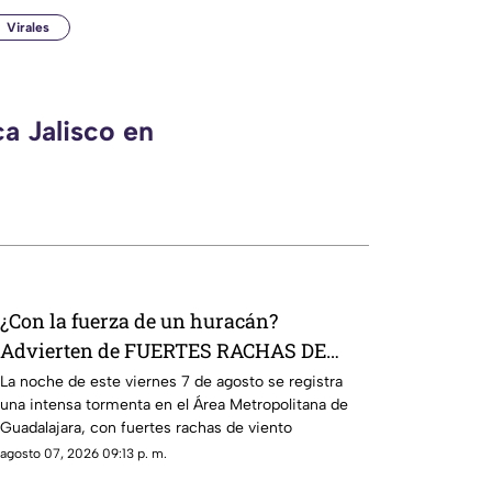
Virales
a Jalisco en
¿Con la fuerza de un huracán?
Advierten de FUERTES RACHAS DE
VIENTO superiores a los 60 km/h
La noche de este viernes 7 de agosto se registra
una intensa tormenta en el Área Metropolitana de
durante lluvia en Guadalajara
Guadalajara, con fuertes rachas de viento
agosto 07, 2026 09:13 p. m.