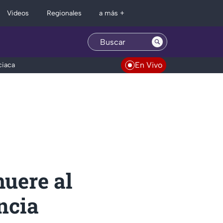
Regionales
Videos
a más +
En Vivo
ciaca
muere al
ncia