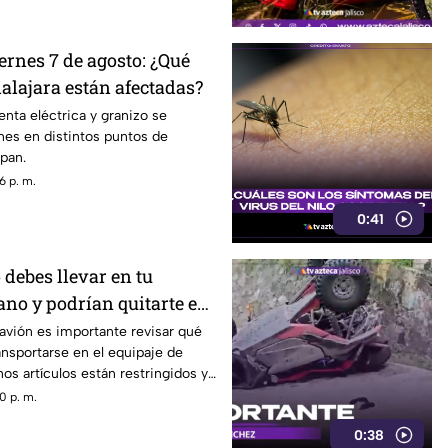
ernes 7 de agosto: ¿Qué
alajara están afectadas?
enta eléctrica y granizo se
rnes en distintos puntos de
pan.
6 p. m.
0:41
 debes llevar en tu
ano y podrían quitarte en
 avión es importante revisar qué
nsportarse en el equipaje de
os artículos están restringidos y
s durante los filtros de
0 p. m.
0:38