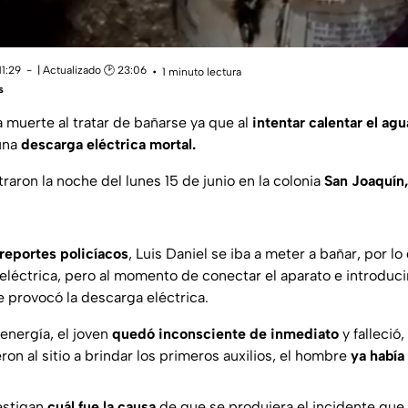
11:29
| Actualizado 🕑 23:06
1 minuto lectura
s
 muerte al tratar de bañarse ya que al
intentar calentar el agu
 una
descarga eléctrica mortal.
raron la noche del lunes 15 de junio en la colonia
San Joaquín,
reportes policíacos
, Luis Daniel se iba a meter a bañar, por l
eléctrica, pero al momento de conectar el aparato e introduci
 provocó la descarga eléctrica.
energía, el joven
quedó inconsciente de inmediato
y falleció
n al sitio a brindar los primeros auxilios, el hombre
ya había
estigan
cuál fue la causa
de que se produjera el incidente que