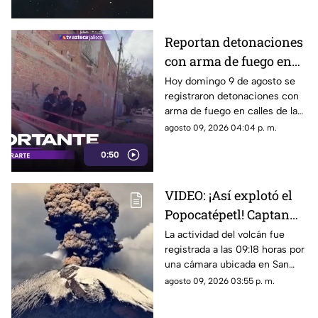
debes saber para intentar
observarlo.
Reportan detonaciones
con arma de fuego en
Tlaquepaque; hay un
Hoy domingo 9 de agosto se
registraron detonaciones con
hombre muerto
arma de fuego en calles de la
colonia El Campesino en
agosto 09, 2026 04:04 p. m.
Tlaquepaque. Esto es lo que se
0:50
sabe.
VIDEO: ¡Así explotó el
Popocatépetl! Captan
impresionante
La actividad del volcán fue
registrada a las 09:18 horas por
momento desde Puebla
una cámara ubicada en San
Pedro Benito Juárez.
agosto 09, 2026 03:55 p. m.