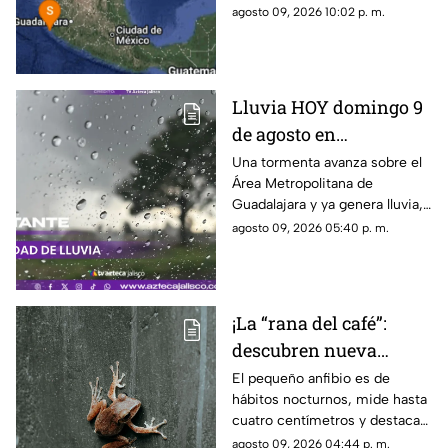
municipio de Puerto Vallarta,
agosto 09, 2026 10:02 p. m.
Jalisco
Lluvia HOY domingo 9
de agosto en
Guadalajara: ¿Dónde
Una tormenta avanza sobre el
Área Metropolitana de
está lloviendo y qué
Guadalajara y ya genera lluvia,
zonas tienen alerta?
actividad eléctrica y rachas de
agosto 09, 2026 05:40 p. m.
viento en distintas zonas.
¡La “rana del café”:
descubren nueva
especie en Costa Rica
El pequeño anfibio es de
hábitos nocturnos, mide hasta
cuatro centímetros y destaca
por sus manchas verdes y su
agosto 09, 2026 04:44 p. m.