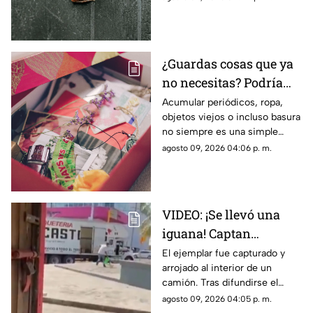
particular canto.
¿Guardas cosas que ya
no necesitas? Podría
haber algo más detrás
Acumular periódicos, ropa,
objetos viejos o incluso basura
no siempre es una simple
costumbre. En algunos casos,
agosto 09, 2026 04:06 p. m.
puede estar relacionado con el
llamado síndrome de
Diógenes.
VIDEO: ¡Se llevó una
iguana! Captan
presunto robo en
El ejemplar fue capturado y
arrojado al interior de un
Tuxpan y reportan
camión. Tras difundirse el
detención
video, autoridades
agosto 09, 2026 04:05 p. m.
intervinieron y lograron