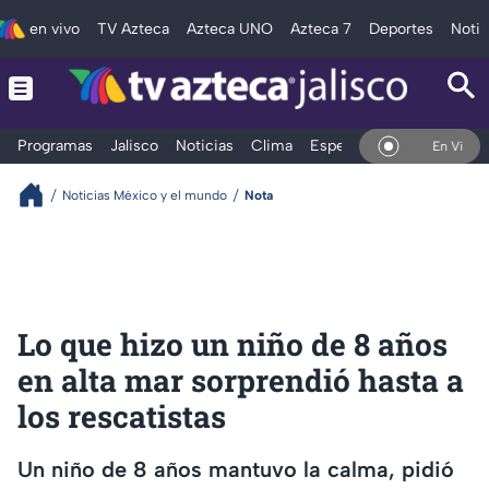
en vivo
TV Azteca
Azteca UNO
Azteca 7
Deportes
Notic
Programas
Jalisco
Noticias
Clima
Espectáculos
Deportes
En Vivo
Noticias México y el mundo
Nota
Lo que hizo un niño de 8 años
en alta mar sorprendió hasta a
los rescatistas
Un niño de 8 años mantuvo la calma, pidió