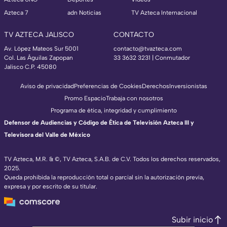
Azteca 7
adn Noticias
TV Azteca Internacional
TV AZTECA JALISCO
CONTACTO
Av. López Mateos Sur 5001
contacto@tvazteca.com
Col. Las Águilas Zapopan
33 3632 3231 | Conmutador
Jalisco C.P. 45080
Aviso de privacidad
Preferencias de Cookies
Derechos
Inversionistas
Promo Espacio
Trabaja con nosotros
Programa de ética, integridad y cumplimiento
Defensor de Audiencias y Código de Ética de Televisión Azteca III y
Televisora del Valle de México
TV Azteca, M.R. & ©, TV Azteca, S.A.B. de C.V. Todos los derechos reservados,
2025.
Queda prohibida la reproducción total o parcial sin la autorización previa,
expresa y por escrito de su titular.
Subir inicio