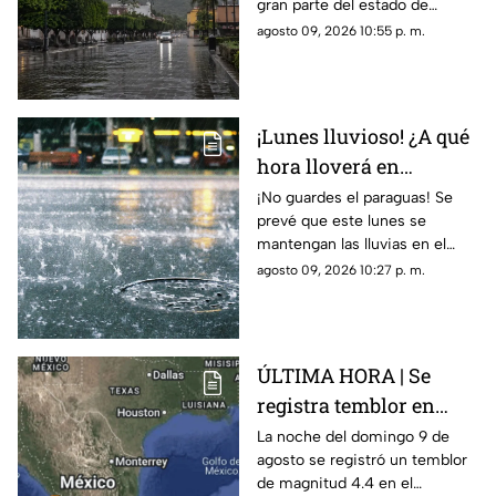
gran parte del estado de
Nayarit
agosto 09, 2026 10:55 p. m.
¡Lunes lluvioso! ¿A qué
hora lloverá en
Guadalajara?
¡No guardes el paraguas! Se
prevé que este lunes se
mantengan las lluvias en el
Área Metropolitana de
agosto 09, 2026 10:27 p. m.
Guadalajara
ÚLTIMA HORA | Se
registra temblor en
Jalisco; ¿hay daños?
La noche del domingo 9 de
agosto se registró un temblor
de magnitud 4.4 en el