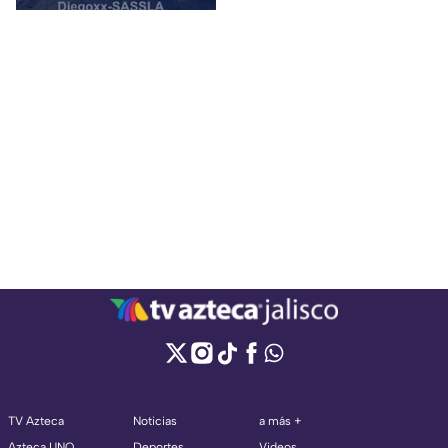
TV Azteca
Noticias
a más +
Azteca UNO
Deportes
Videos