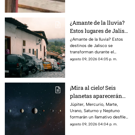
recuperar al reptil.
¿Amante de la lluvia?
Estos lugares de Jalisco
se disfrutan más
¿Amante de la lluvia? Estos
destinos de Jalisco se
durante el temporal
transforman durante el
temporal y ofrecen paisajes
agosto 09, 2026 04:05 p. m.
verdes, cascadas y un
ambiente perfecto para una
escapada.
¡Mira al cielo! Seis
planetas aparecerán
juntos el 12 de agosto
Júpiter, Mercurio, Marte,
Urano, Saturno y Neptuno
formarán un llamativo desfile
planetario durante las primeras
agosto 09, 2026 04:04 p. m.
horas del 12 de agosto. Esto