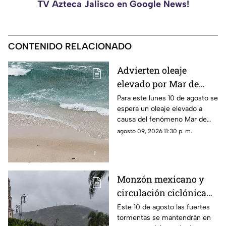
TV Azteca Jalisco en Google News!
CONTENIDO RELACIONADO
Advierten oleaje
elevado por Mar de
Fondo en Puerto
Para este lunes 10 de agosto se
espera un oleaje elevado a
Vallarta
causa del fenómeno Mar de
Fondo
agosto 09, 2026 11:30 p. m.
Monzón mexicano y
circulación ciclónica
mantendrán fuertes
Este 10 de agosto las fuertes
tormentas se mantendrán en
tormentas en Nayarit