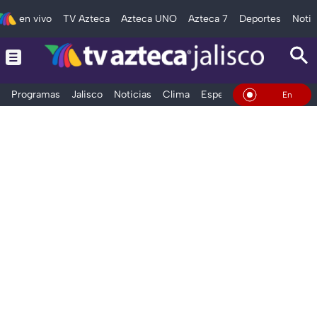
en vivo
TV Azteca
Azteca UNO
Azteca 7
Deportes
Notic
Programas
Jalisco
Noticias
Clima
Espectáculos
Deportes
En Vivo