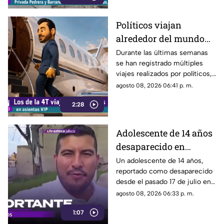
deterioro.
Políticos viajan
alrededor del mundo
sin ninguna
Durante las últimas semanas
se han registrado múltiples
preocupación
viajes realizados por políticos,
sin que hasta el momento
agosto 08, 2026 06:41 p. m.
exista información clara sobre
2:28
los motivos de estos
desplazamientos ni una
explicación detallada sobre el
Adolescente de 14 años
elevado gasto que han
desaparecido en
generado.
Tlaquepaque es
Un adolescente de 14 años,
reportado como desaparecido
trasladado a Jalisco
desde el pasado 17 de julio en
tras ser localizado en
Tlaquepaque, fue localizado
agosto 08, 2026 06:33 p. m.
Michoacán
con vida en Michoacán y ya es
1:07
trasladado de regreso a Jalisco
para reunirse con su familia.