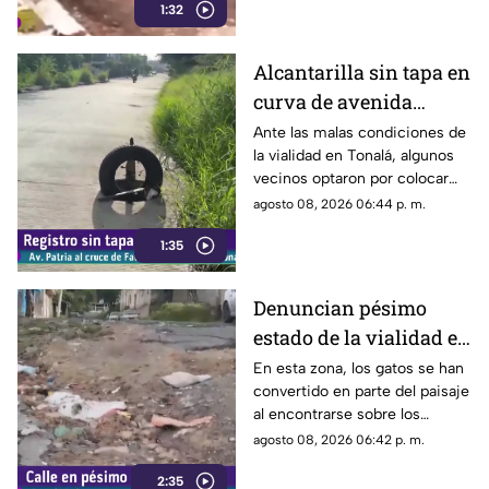
1:32
de la carrocería de un vehículo.
Alcantarilla sin tapa en
curva de avenida
Patria
Ante las malas condiciones de
la vialidad en Tonalá, algunos
vecinos optaron por colocar
una llanta como señalamiento
agosto 08, 2026 06:44 p. m.
improvisado para alertar a los
1:35
conductores sobre los hoyos y
evitar posibles accidentes al
transitar por la zona.
Denuncian pésimo
estado de la vialidad en
Privada Pedrera y
En esta zona, los gatos se han
convertido en parte del paisaje
Barrancones
al encontrarse sobre los
techos y las puertas de las
agosto 08, 2026 06:42 p. m.
viviendas, mientras que la
2:35
vialidad muestra un evidente