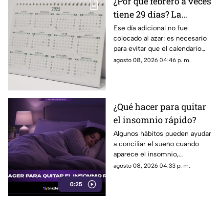
¿Por qué febrero a veces
tiene 29 días? La
curiosa razón detrás de
Ese día adicional no fue
colocado al azar: es necesario
los años bisiestos
para evitar que el calendario
pierda sincronía con las
agosto 08, 2026 04:46 p. m.
estaciones del año.
¿Qué hacer para quitar
el insomnio rápido?
Algunos hábitos pueden ayudar
a conciliar el sueño cuando
aparece el insomnio,
especialmente reducir la
agosto 08, 2026 04:33 p. m.
exposición a pantallas,
0:25
mantener un ambiente
tranquilo y evitar estimulantes
antes de acostarse.