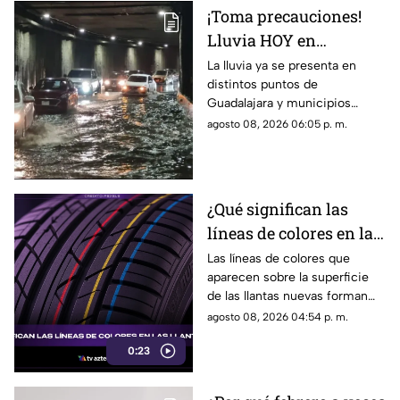
momento no han visto
¡Toma precauciones!
resultados.
Lluvia HOY en
Guadalajara deja
La lluvia ya se presenta en
distintos puntos de
fuertes vientos y
Guadalajara y municipios
amenaza de granizo
cercanos, con fuertes vientos,
agosto 08, 2026 06:05 p. m.
posibles granizadas y
afectaciones a la visibilidad.
¿Qué significan las
líneas de colores en las
llantas nuevas?
Las líneas de colores que
aparecen sobre la superficie
de las llantas nuevas forman
parte del proceso de
agosto 08, 2026 04:54 p. m.
fabricación y control, por lo
0:23
que no indican desgaste ni
representan una señal de
peligro.