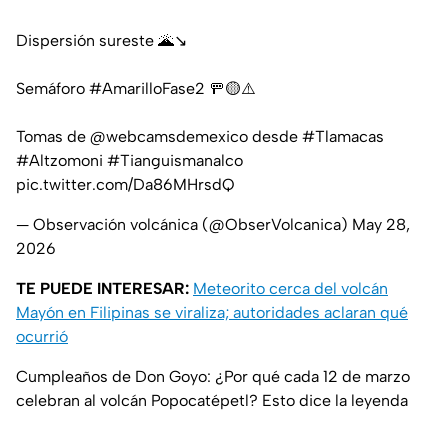
Dispersión sureste 🌋↘️
Semáforo
#AmarilloFase2
🚥🟡⚠️
Tomas de
@webcamsdemexico
desde
#Tlamacas
#Altzomoni
#Tianguismanalco
pic.twitter.com/Da86MHrsdQ
— Observación volcánica (@ObserVolcanica)
May 28,
2026
TE PUEDE INTERESAR:
Meteorito cerca del volcán
Mayón en Filipinas se viraliza; autoridades aclaran qué
ocurrió
Cumpleaños de Don Goyo: ¿Por qué cada 12 de marzo
celebran al volcán Popocatépetl? Esto dice la leyenda