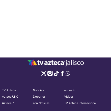
TV Azteca
Noticias
a más +
Azteca UNO
Deportes
Videos
Azteca 7
adn Noticias
TV Azteca Internacional