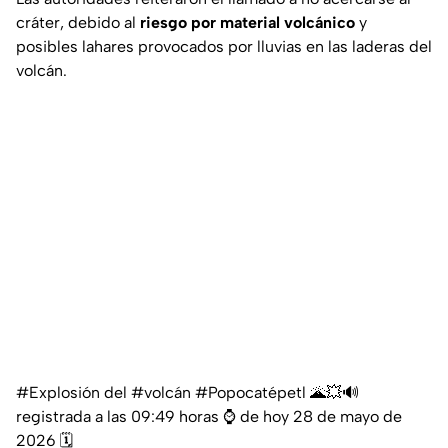
cráter, debido al
riesgo por material volcánico
y
posibles lahares provocados por lluvias en las laderas del
volcán.
#Explosión
del
#volcán
#Popocatépetl
🌋💥🔊
registrada a las 09:49 horas ⌚️ de hoy 28 de mayo de
2026 🗓️