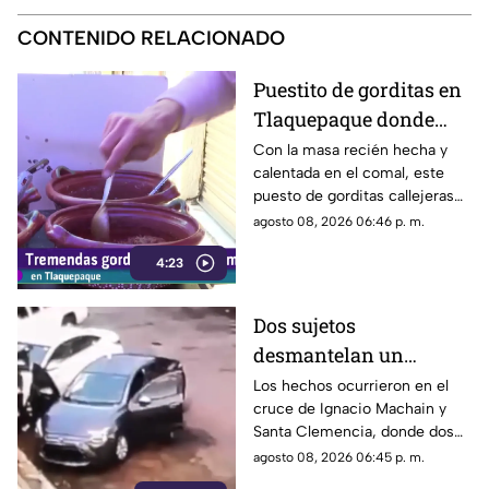
CONTENIDO RELACIONADO
Puestito de gorditas en
Tlaquepaque donde
una nunca es suficiente
Con la masa recién hecha y
calentada en el comal, este
puesto de gorditas callejeras
en Tlaquepaque promete
agosto 08, 2026 06:46 p. m.
conquistar el antojo.
4:23
Dos sujetos
desmantelan un
vehículo a plena luz del
Los hechos ocurrieron en el
cruce de Ignacio Machain y
día en Guadalajara
Santa Clemencia, donde dos
sujetos fueron captados
agosto 08, 2026 06:45 p. m.
retirando múltiples autopartes