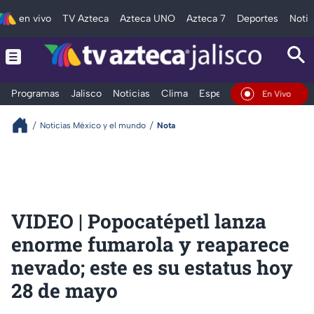
en vivo
TV Azteca
Azteca UNO
Azteca 7
Deportes
Notic
Programas
Jalisco
Noticias
Clima
Espectáculos
Deportes
En Vivo
Noticias México y el mundo
Nota
VIDEO | Popocatépetl lanza
enorme fumarola y reaparece
nevado; este es su estatus hoy
28 de mayo