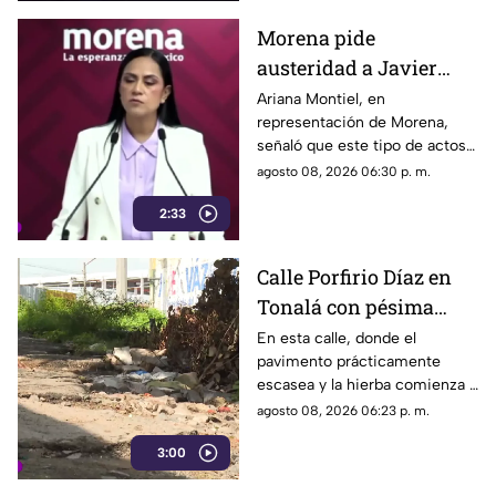
Morena pide
austeridad a Javier
May, pero el ejemplo
Ariana Montiel, en
representación de Morena,
parece faltar en casa
señaló que este tipo de actos y
el gasto de recursos
agosto 08, 2026 06:30 p. m.
económicos no corresponden
2:33
a la conducta que debería
mantener un representante
bajo los principios de
Calle Porfirio Díaz en
austeridad establecidos por el
Tonalá con pésima
partido.
vialidad y basura por
En esta calle, donde el
pavimento prácticamente
todas partes
escasea y la hierba comienza a
ganar terreno, los vecinos
agosto 08, 2026 06:23 p. m.
aseguran que han presentado
3:00
varias quejas ante las
autoridades, pero hasta el