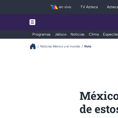
en vivo
TV Azteca
Aztec
Programas
Jalisco
Noticias
Clima
Espectác
Noticias México y el mundo
Nota
México 
de esto