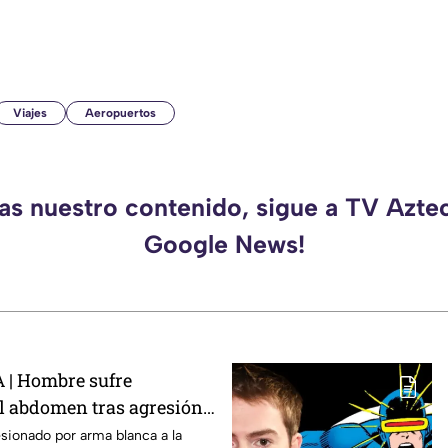
Viajes
Aeropuertos
das nuestro contenido, sigue a TV Aztec
Google News!
| Hombre sufre
l abdomen tras agresión
a
sionado por arma blanca a la