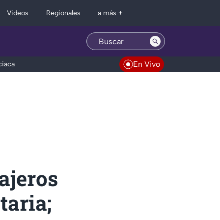
Regionales
Videos
a más +
En Vivo
ciaca
ajeros
taria;