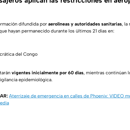
ajeros aplican las restricciones en aero
ormación difundida por
aerolíneas y autoridades sanitarias
, la
que hayan permanecido durante los últimos 21 días en:
rática del Congo
starán
vigentes inicialmente por 60 días
, mientras continúan 
igilancia epidemiológica.
AR:
Aterrizaje de emergencia en calles de Phoenix: VIDEO m
gedia