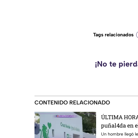
Tags relacionados
¡No te pier
CONTENIDO RELACIONADO
ÚLTIMA HORA 
puñal4da en e
en Guadalajar
Un hombre llegó le