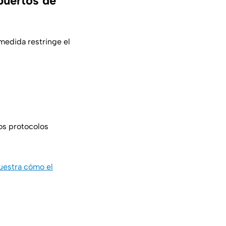
puertos de
 medida restringe el
los protocolos
uestra cómo el