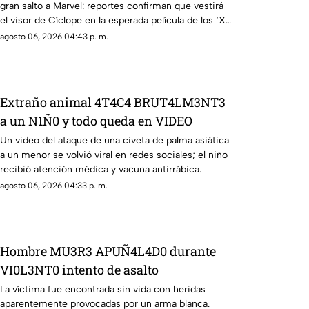
gran salto a Marvel: reportes confirman que vestirá
el visor de Cíclope en la esperada película de los ‘X-
Men’.
agosto 06, 2026 04:43 p. m.
Extraño animal 4T4C4 BRUT4LM3NT3
a un N1Ñ0 y todo queda en VIDEO
Un video del ataque de una civeta de palma asiática
a un menor se volvió viral en redes sociales; el niño
recibió atención médica y vacuna antirrábica.
agosto 06, 2026 04:33 p. m.
Hombre MU3R3 APUÑ4L4D0 durante
VI0L3NT0 intento de asalto
La víctima fue encontrada sin vida con heridas
aparentemente provocadas por un arma blanca.