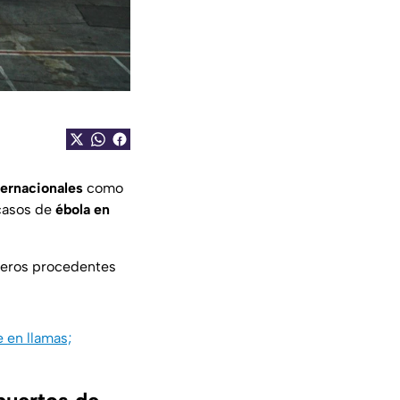
ternacionales
como
 casos de
ébola en
jeros procedentes
 en llamas;