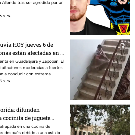
 Allende tras ser agredido por un
6 p. m.
uvia HOY jueves 6 de
onas están afectadas en el
itana de Guadalajara?
senta en Guadalajara y Zapopan. El
cipitaciones moderadas a fuertes
man a conducir con extrema
5 p. m.
lorida: difunden
 cocinita de juguete
la vida una niña
trapada en una cocina de
as después debido a una asfixia