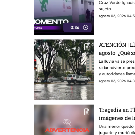
Cruz Verde Ignacio
sujeto.
agosto 06, 2026 04:5
0:36
ATENCIÓN | Ll
agosto: ¿Qué z
Área Metropol
La lluvia ya se pre
radar advierte pre
y autoridades lla
precaución.
agosto 06, 2026 04:3
Tragedia en F
imágenes de la
donde perdió 
Una menor quedó a
juguete y murió dí