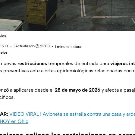
yles
15:10
| Actualizado 🕑 23:03
1 minuto lectura
uelos
 nuevas
restricciones
temporales de entrada para
viajeros in
s preventivas ante alertas epidemiológicas relacionadas con
nzó a aplicarse desde el
28 de mayo de 2026
y afecta a pasa
íficos.
AR:
VIDEO VIRAL | Avioneta se estrella contra una casa y arde
l HOY en Ohio