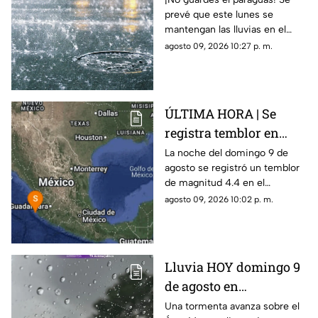
prevé que este lunes se
mantengan las lluvias en el
Área Metropolitana de
agosto 09, 2026 10:27 p. m.
Guadalajara
ÚLTIMA HORA | Se
registra temblor en
Jalisco; ¿hay daños?
La noche del domingo 9 de
agosto se registró un temblor
de magnitud 4.4 en el
municipio de Puerto Vallarta,
agosto 09, 2026 10:02 p. m.
Jalisco
Lluvia HOY domingo 9
de agosto en
Guadalajara: ¿Dónde
Una tormenta avanza sobre el