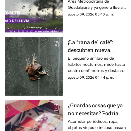
Área Metropolitana de
está lloviendo y qué
Guadalajara y ya genera lluvia,
zonas tienen alerta?
actividad eléctrica y rachas de
agosto 09, 2026 05:40 p. m.
viento en distintas zonas.
¡La “rana del café”:
descubren nueva
especie en Costa Rica
El pequeño anfibio es de
hábitos nocturnos, mide hasta
cuatro centímetros y destaca
por sus manchas verdes y su
agosto 09, 2026 04:44 p. m.
particular canto.
¿Guardas cosas que ya
no necesitas? Podría
haber algo más detrás
Acumular periódicos, ropa,
objetos viejos o incluso basura