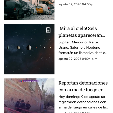
temporal y ofrecen paisajes
agosto 09, 2026 04:05 p. m.
verdes, cascadas y un
ambiente perfecto para una
escapada.
¡Mira al cielo! Seis
planetas aparecerán
juntos el 12 de agosto
Júpiter, Mercurio, Marte,
Urano, Saturno y Neptuno
formarán un llamativo desfile
planetario durante las primeras
agosto 09, 2026 04:04 p. m.
horas del 12 de agosto. Esto
debes saber para intentar
observarlo.
Reportan detonaciones
con arma de fuego en
Tlaquepaque; hay un
Hoy domingo 9 de agosto se
registraron detonaciones con
hombre muerto
arma de fuego en calles de la
colonia El Campesino en