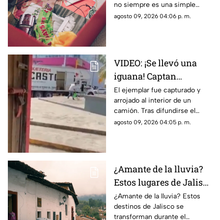
no siempre es una simple
costumbre. En algunos casos,
agosto 09, 2026 04:06 p. m.
puede estar relacionado con el
llamado síndrome de
Diógenes.
VIDEO: ¡Se llevó una
iguana! Captan
presunto robo en
El ejemplar fue capturado y
arrojado al interior de un
Tuxpan y reportan
camión. Tras difundirse el
detención
video, autoridades
agosto 09, 2026 04:05 p. m.
intervinieron y lograron
recuperar al reptil.
¿Amante de la lluvia?
Estos lugares de Jalisco
se disfrutan más
¿Amante de la lluvia? Estos
destinos de Jalisco se
durante el temporal
transforman durante el