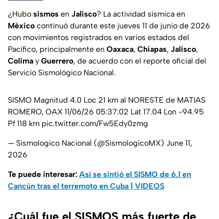
¿Hubo
sismos
en
Jalisco
? La actividad sísmica en
México
continuó durante este jueves 11 de junio de 2026
con movimientos registrados en varios estados del
Pacífico, principalmente en
Oaxaca
,
Chiapas
,
Jalisco
,
Colima
y
Guerrero
, de acuerdo con el reporte oficial del
Servicio Sismológico Nacional.
SISMO Magnitud 4.0 Loc 21 km al NORESTE de MATIAS
ROMERO, OAX 11/06/26 05:37:02 Lat 17.04 Lon -94.95
Pf 118 km
pic.twitter.com/Fw5Edy0zmg
— Sismologico Nacional (@SismologicoMX)
June 11,
2026
Te puede interesar:
Así se sintió el SISMO de 6.1 en
Cancún tras el terremoto en Cuba | VIDEOS
¿Cuál fue el SISMOS más fuerte de