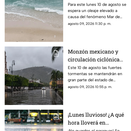
Fondo en Puerto
Para este lunes 10 de agosto se
espera un oleaje elevado a
Vallarta
causa del fenómeno Mar de
Fondo
agosto 09, 2026 11:30 p. m.
Monzón mexicano y
circulación ciclónica
mantendrán fuertes
Este 10 de agosto las fuertes
tormentas se mantendrán en
tormentas en Nayarit
gran parte del estado de
Nayarit
agosto 09, 2026 10:55 p. m.
¡Lunes lluvioso! ¿A qué
hora lloverá en
Guadalajara?
¡No guardes el paraguas! Se