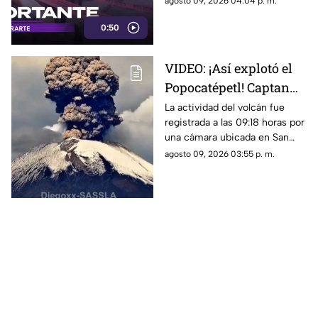
agosto 09, 2026 04:04 p. m.
Tlaquepaque. Esto es lo que se
0:50
sabe.
VIDEO: ¡Así explotó el
Popocatépetl! Captan
impresionante
La actividad del volcán fue
registrada a las 09:18 horas por
momento desde Puebla
una cámara ubicada en San
Pedro Benito Juárez.
agosto 09, 2026 03:55 p. m.