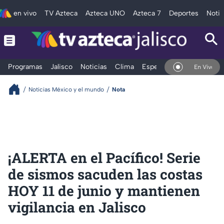
en vivo
TV Azteca
Azteca UNO
Azteca 7
Deportes
Notic
Programas
Jalisco
Noticias
Clima
Espectáculos
Deportes
En Vivo
Noticias México y el mundo
Nota
¡ALERTA en el Pacífico! Serie
de sismos sacuden las costas
HOY 11 de junio y mantienen
vigilancia en Jalisco