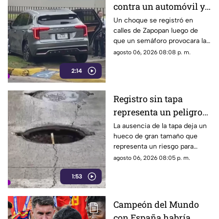
contra un automóvil y
lugar.
termina sobre la
Un choque se registró en
calles de Zapopan luego de
banqueta
que un semáforo provocara la
colisión entre dos vehículos.
agosto 06, 2026 08:08 p. m.
2:14
Registro sin tapa
representa un peligro
en avenida Miguel
La ausencia de la tapa deja un
hueco de gran tamaño que
López de Legaspi
representa un riesgo para
automovilistas, motociclistas,
agosto 06, 2026 08:05 p. m.
ciclistas y peatones que
1:53
transitan por la zona.
Campeón del Mundo
con España habría