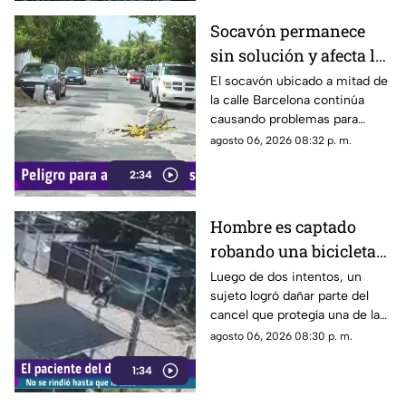
Socavón permanece
sin solución y afecta la
circulación en calle
El socavón ubicado a mitad de
la calle Barcelona continúa
Barcelona
causando problemas para
quienes circulan por la zona,
agosto 06, 2026 08:32 p. m.
ya que, pese a ser cubierto en
2:34
varias ocasiones, vuelve a
aparecer con el paso del
tiempo.
Hombre es captado
robando una bicicleta
al ingresar a cochera
Luego de dos intentos, un
sujeto logró dañar parte del
ajena en calle Rancho
cancel que protegía una de las
Rodeo
puertas de una cochera
agosto 06, 2026 08:30 p. m.
ubicada sobre la calle Rancho
1:34
Rodeo, lo que le permitió
ingresar al inmueble.