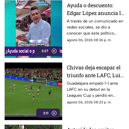
Ayuda o descuento:
Edgar López anuncia la
nueva estrategia para
A través de un comunicado en
redes sociales, se dio a
ayudar algunas
conocer que este político
familias
presuntamente busca ayudar a
agosto 06, 2026 08:26 p. m.
la comunidad de Tonalá con
2:27
este descuento.
Chivas deja escapar el
triunfo ante LAFC; Luis
Romo es señalado por
Guadalajara empató 1-1 ante
LAFC en su debut en la
su cobro en penales
Leagues Cup y perdió en
penales; Luis Romo fue
agosto 06, 2026 08:23 p. m.
criticado por su ejecución.
2:11