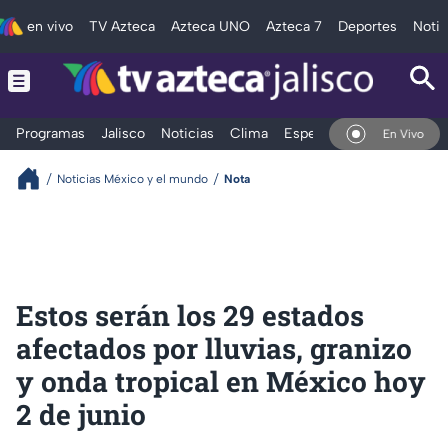
en vivo
TV Azteca
Azteca UNO
Azteca 7
Deportes
Notic
Programas
Jalisco
Noticias
Clima
Espectáculos
Deportes
En Vivo
Noticias México y el mundo
Nota
Estos serán los 29 estados
afectados por lluvias, granizo
y onda tropical en México hoy
2 de junio