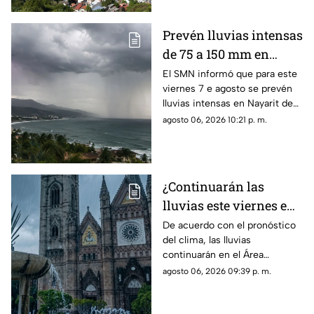
Prevén lluvias intensas
de 75 a 150 mm en
Nayarit este viernes 7
El SMN informó que para este
viernes 7 e agosto se prevén
de agosto
lluvias intensas en Nayarit de
75 a 150 mm
agosto 06, 2026 10:21 p. m.
¿Continuarán las
lluvias este viernes en
Guadalajara? Este es el
De acuerdo con el pronóstico
del clima, las lluvias
pronóstico del clima
continuarán en el Área
hoy 7 de agosto
Metropolitana de Guadalajara
agosto 06, 2026 09:39 p. m.
este viernes 7 de agosto 2026