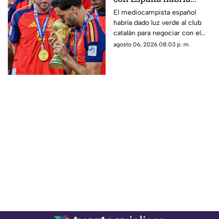
rechazado al Real
El mediocampista español
habría dado luz verde al club
Madrid para fichar con
catalán para negociar con el
el Barcelona
Manchester City, mientras el
agosto 06, 2026 08:03 p. m.
conjunto blanco pierde terreno
en una de las operaciones más
importantes del mercado.