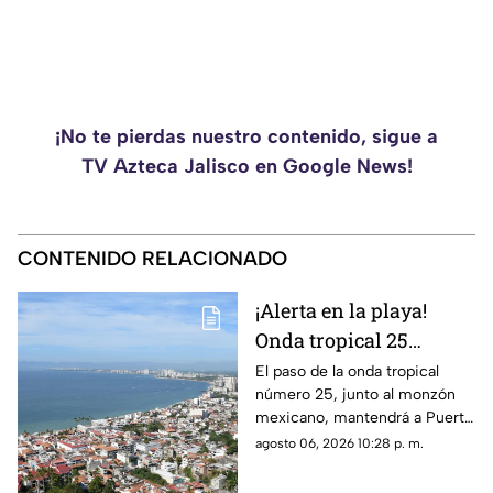
¡No te pierdas nuestro contenido, sigue a
TV Azteca Jalisco en Google News!
CONTENIDO RELACIONADO
¡Alerta en la playa!
Onda tropical 25
desatará lluvias
El paso de la onda tropical
número 25, junto al monzón
intensas y tormentas
mexicano, mantendrá a Puerto
en Puerto Vallarta
Vallarta bajo un temporal de
agosto 06, 2026 10:28 p. m.
lluvias intensas y actividad
eléctrica durante la tarde