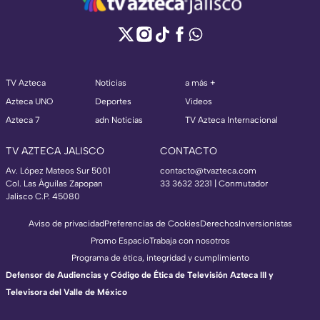
TV Azteca
Noticias
a más +
Azteca UNO
Deportes
Videos
Azteca 7
adn Noticias
TV Azteca Internacional
TV AZTECA JALISCO
CONTACTO
Av. López Mateos Sur 5001
contacto@tvazteca.com
Col. Las Águilas Zapopan
33 3632 3231 | Conmutador
Jalisco C.P. 45080
Aviso de privacidad
Preferencias de Cookies
Derechos
Inversionistas
Promo Espacio
Trabaja con nosotros
Programa de ética, integridad y cumplimiento
Defensor de Audiencias y Código de Ética de Televisión Azteca III y
Televisora del Valle de México