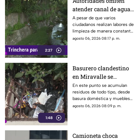
Autoridades omiten
atender canal de agua
contaminado en
A pesar de que varios
ciudadanos realizan labores de
Tonalá
limpieza de manera constante
en la zona, algunas personas
agosto 06, 2026 08:17 p. m.
continúan arrojando basura al
2:27
canal de agua, provocando
acumulación de residuos.
Basurero clandestino
en Miravalle se
convierte en un foco de
En este punto se acumulan
residuos de todo tipo, desde
infección por
basura doméstica y muebles
acumulación de
viejos hasta animales muertos,
agosto 06, 2026 08:09 p. m.
residuos.
una situación que ha generado
1:48
molestias entre los vecinos,
quienes exigen una solución
ante el riesgo sanitario y las
Camioneta choca
condiciones insalubres del