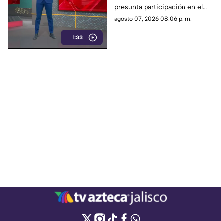
presunta participación en el
maltrato animal contra
abuso y maltrato de una
agosto 07, 2026 08:06 p. m.
una perrita
perrita. La investigación
1:33
continúa para determinar su
responsabilidad.