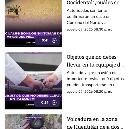
Occidental: ¿cuáles son
los síntomas tras una
Autoridades sanitarias
confirmaron un caso en
picadura de mosquito?
Carolina del Norte y
detectaron el virus en
agosto 07, 2026 08:30 p. m.
mosquitos; conoce cómo se
0:41
transmite y cuáles son sus
síntomas.
Objetos que no debes
llevar en tu equipaje de
mano y podrían
Antes de viajar en avión es
importante revisar qué objetos
quitarte en el
pueden transportarse en el
aeropuerto
equipaje de mano, ya que
agosto 07, 2026 08:20 p. m.
algunos artículos están
0:29
restringidos y pueden ser
retirados durante los filtros de
seguridad.
Volcadura en la zona
de Huentitán deja dos