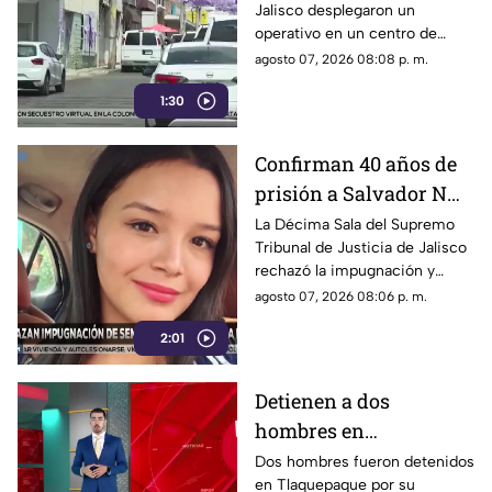
Jalisco desplegaron un
Olímpica en
operativo en un centro de
Guadalajara
rehabilitación de la colonia
agosto 07, 2026 08:08 p. m.
Olímpica; familiares
1:30
comenzaron a llegar al lugar.
Confirman 40 años de
prisión a Salvador N
por el feminicidio de
La Décima Sala del Supremo
Tribunal de Justicia de Jalisco
Isis Urteaga
rechazó la impugnación y
confirmó la sentencia contra
agosto 07, 2026 08:06 p. m.
Salvador N por el feminicidio
2:01
de Isis, ocurrido en 2020.
Detienen a dos
hombres en
Tlaquepaque por
Dos hombres fueron detenidos
en Tlaquepaque por su
presunto abuso y