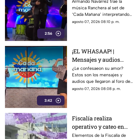
'Corazón en modo
Armando Navárrez trae la
música Ranchera al set de
Avión' EN VIVO
‘Cada Mañana’ interpretando
su canción ‘Corazón en modo
agosto 07, 2026 08:10 p. m.
Avión’.
2:56
¡EL WHASAAP! |
Mensajes y audios
llegaron al foro de
¿Le confesaeon su amor?
Estos son los mensajes y
'Cada mañana'; parte 1
audios que llegaron al foro de
‘Cada mañana’ estuvieron
agosto 07, 2026 08:08 p. m.
llenos de risas y sorpresas.
3:42
Fiscalía realiza
operativo y cateo en
anexo de la colonia
Elementos de la Fiscalía de