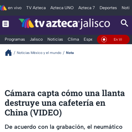
en vivo
TV Azteca
Azteca UNO
Azteca 7
Deportes
Notic
Programas
Jalisco
Noticias
Clima
Espectáculos
Deportes
En Vivo
Noticias México y el mundo
Nota
Cámara capta cómo una llanta
destruye una cafetería en
China (VIDEO)
De acuerdo con la grabación, el neumático