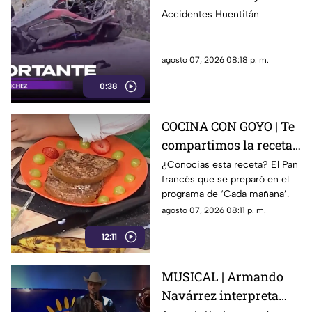
personas heridas
Accidentes Huentitán
agosto 07, 2026 08:18 p. m.
0:38
COCINA CON GOYO | Te
compartimos la receta
de un delicioso pan
¿Conocias esta receta? El Pan
francés que se preparó en el
francés
programa de ‘Cada mañana’.
agosto 07, 2026 08:11 p. m.
12:11
MUSICAL | Armando
Navárrez interpreta