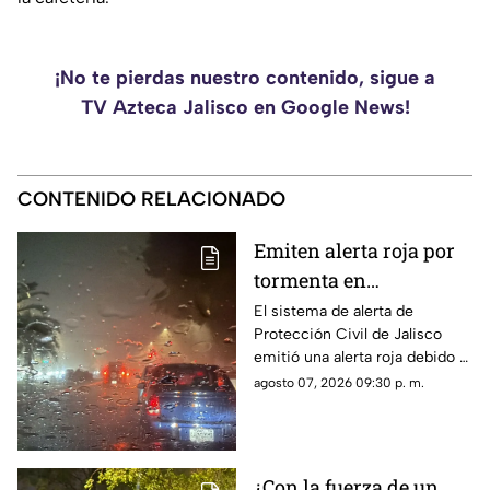
¡No te pierdas nuestro contenido, sigue a
TV Azteca Jalisco en Google News!
CONTENIDO RELACIONADO
Emiten alerta roja por
tormenta en
Guadalajara; advierten
El sistema de alerta de
Protección Civil de Jalisco
de caída de árboles e
emitió una alerta roja debido a
inundaciones
la fuerte tormenta que se
agosto 07, 2026 09:30 p. m.
registra esta noche en el AMG
¿Con la fuerza de un