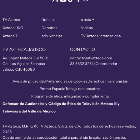
TV Azteca
Noticias
a más +
Azteca UNO
Deportes
Videos
Azteca 7
adn Noticias
TV Azteca Internacional
TV AZTECA JALISCO
CONTACTO
Av. López Mateos Sur 5001
contacto@tvazteca.com
Col. Las Águilas Zapopan
33 3632 3231 | Conmutador
Jalisco C.P. 45080
Aviso de privacidad
Preferencias de Cookies
Derechos
Inversionistas
Promo Espacio
Trabaja con nosotros
Programa de ética, integridad y cumplimiento
Defensor de Audiencias y Código de Ética de Televisión Azteca III y
Televisora del Valle de México
TV Azteca, M.R. & ©, TV Azteca, S.A.B. de C.V. Todos los derechos reservados,
2025.
Queda prohibida la reproducción total o parcial sin la autorización previa,