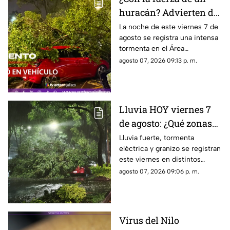
huracán? Advierten de
FUERTES RACHAS DE
La noche de este viernes 7 de
agosto se registra una intensa
VIENTO superiores a
tormenta en el Área
los 60 km/h durante
Metropolitana de Guadalajara,
agosto 07, 2026 09:13 p. m.
lluvia en Guadalajara
con fuertes rachas de viento
Lluvia HOY viernes 7
de agosto: ¿Qué zonas
de Guadalajara están
Lluvia fuerte, tormenta
eléctrica y granizo se registran
afectadas?
este viernes en distintos
puntos de Guadalajara y
agosto 07, 2026 09:06 p. m.
Zapopan.
Virus del Nilo