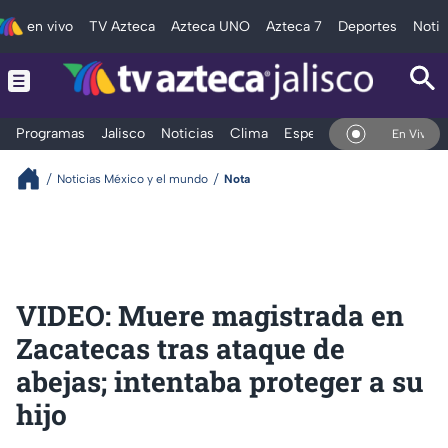
en vivo
TV Azteca
Azteca UNO
Azteca 7
Deportes
Notic
Programas
Jalisco
Noticias
Clima
Espectáculos
Deportes
En Vivo
Noticias México y el mundo
Nota
VIDEO: Muere magistrada en
Zacatecas tras ataque de
abejas; intentaba proteger a su
hijo