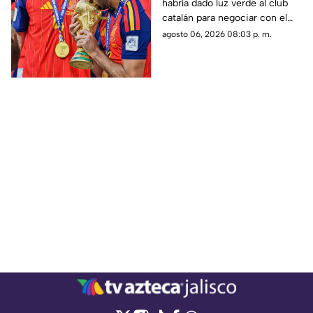
habría dado luz verde al club
Madrid para fichar con
catalán para negociar con el
el Barcelona
Manchester City, mientras el
agosto 06, 2026 08:03 p. m.
conjunto blanco pierde terreno
en una de las operaciones más
importantes del mercado.