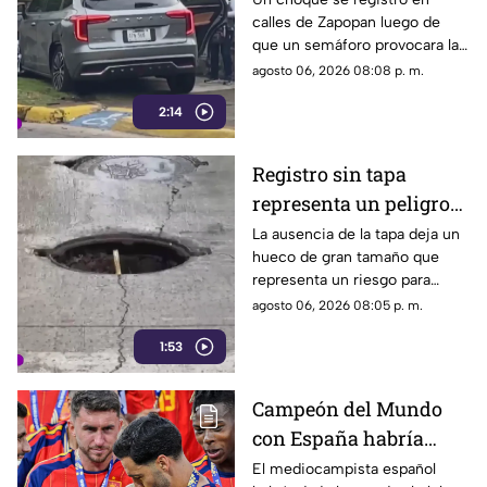
calles de Zapopan luego de
banqueta
que un semáforo provocara la
colisión entre dos vehículos.
agosto 06, 2026 08:08 p. m.
2:14
Registro sin tapa
representa un peligro
en avenida Miguel
La ausencia de la tapa deja un
hueco de gran tamaño que
López de Legaspi
representa un riesgo para
automovilistas, motociclistas,
agosto 06, 2026 08:05 p. m.
ciclistas y peatones que
1:53
transitan por la zona.
Campeón del Mundo
con España habría
rechazado al Real
El mediocampista español