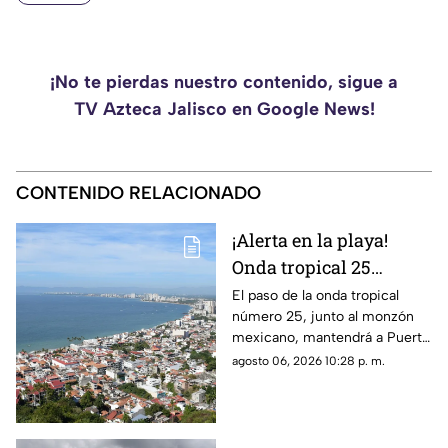
¡No te pierdas nuestro contenido, sigue a
TV Azteca Jalisco en Google News!
CONTENIDO RELACIONADO
¡Alerta en la playa!
Onda tropical 25
desatará lluvias
El paso de la onda tropical
número 25, junto al monzón
intensas y tormentas
mexicano, mantendrá a Puerto
en Puerto Vallarta
Vallarta bajo un temporal de
agosto 06, 2026 10:28 p. m.
lluvias intensas y actividad
eléctrica durante la tarde