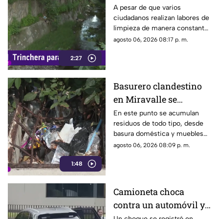
contaminado en
A pesar de que varios
ciudadanos realizan labores de
Tonalá
limpieza de manera constante
en la zona, algunas personas
agosto 06, 2026 08:17 p. m.
continúan arrojando basura al
2:27
canal de agua, provocando
acumulación de residuos.
Basurero clandestino
en Miravalle se
convierte en un foco de
En este punto se acumulan
residuos de todo tipo, desde
infección por
basura doméstica y muebles
acumulación de
viejos hasta animales muertos,
agosto 06, 2026 08:09 p. m.
residuos.
una situación que ha generado
1:48
molestias entre los vecinos,
quienes exigen una solución
ante el riesgo sanitario y las
Camioneta choca
condiciones insalubres del
contra un automóvil y
lugar.
termina sobre la
Un choque se registró en