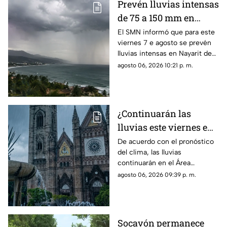
Prevén lluvias intensas
de 75 a 150 mm en
Nayarit este viernes 7
El SMN informó que para este
viernes 7 e agosto se prevén
de agosto
lluvias intensas en Nayarit de
75 a 150 mm
agosto 06, 2026 10:21 p. m.
¿Continuarán las
lluvias este viernes en
Guadalajara? Este es el
De acuerdo con el pronóstico
del clima, las lluvias
pronóstico del clima
continuarán en el Área
hoy 7 de agosto
Metropolitana de Guadalajara
agosto 06, 2026 09:39 p. m.
este viernes 7 de agosto 2026
Socavón permanece