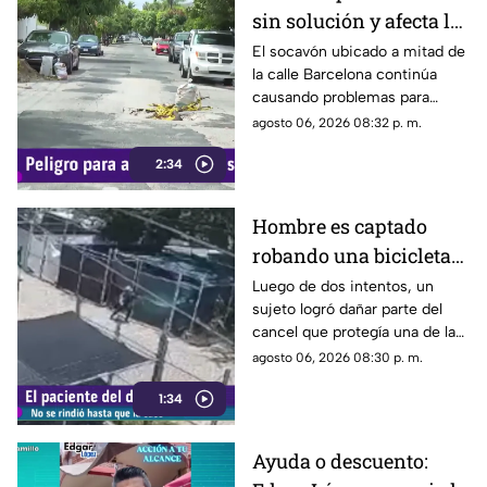
sin solución y afecta la
circulación en calle
El socavón ubicado a mitad de
la calle Barcelona continúa
Barcelona
causando problemas para
quienes circulan por la zona,
agosto 06, 2026 08:32 p. m.
ya que, pese a ser cubierto en
2:34
varias ocasiones, vuelve a
aparecer con el paso del
tiempo.
Hombre es captado
robando una bicicleta
al ingresar a cochera
Luego de dos intentos, un
sujeto logró dañar parte del
ajena en calle Rancho
cancel que protegía una de las
Rodeo
puertas de una cochera
agosto 06, 2026 08:30 p. m.
ubicada sobre la calle Rancho
1:34
Rodeo, lo que le permitió
ingresar al inmueble.
Ayuda o descuento: