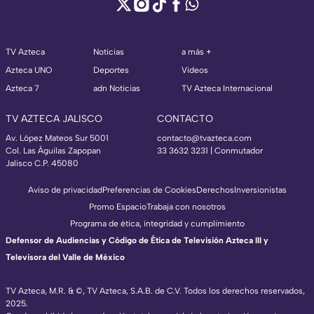
TV Azteca
Noticias
a más +
Azteca UNO
Deportes
Videos
Azteca 7
adn Noticias
TV Azteca Internacional
TV AZTECA JALISCO
CONTACTO
Av. López Mateos Sur 5001
contacto@tvazteca.com
Col. Las Águilas Zapopan
33 3632 3231 | Conmutador
Jalisco C.P. 45080
Aviso de privacidad
Preferencias de Cookies
Derechos
Inversionistas
Promo Espacio
Trabaja con nosotros
Programa de ética, integridad y cumplimiento
Defensor de Audiencias y Código de Ética de Televisión Azteca III y
Televisora del Valle de México
TV Azteca, M.R. & ©, TV Azteca, S.A.B. de C.V. Todos los derechos reservados,
2025.