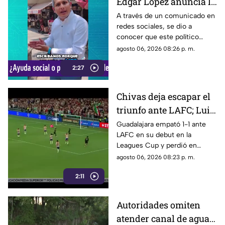
Edgar López anuncia la
nueva estrategia para
A través de un comunicado en
redes sociales, se dio a
ayudar algunas
conocer que este político
familias
presuntamente busca ayudar a
agosto 06, 2026 08:26 p. m.
la comunidad de Tonalá con
2:27
este descuento.
Chivas deja escapar el
triunfo ante LAFC; Luis
Romo es señalado por
Guadalajara empató 1-1 ante
LAFC en su debut en la
su cobro en penales
Leagues Cup y perdió en
penales; Luis Romo fue
agosto 06, 2026 08:23 p. m.
criticado por su ejecución.
2:11
Autoridades omiten
atender canal de agua