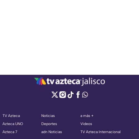
TV Azteca
Noticias
a más +
Azteca UNO
Deportes
Videos
Azteca 7
adn Noticias
TV Azteca Internacional