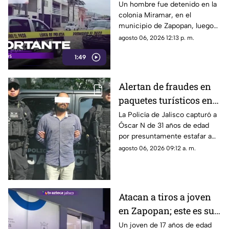
otro en la colonia
Un hombre fue detenido en la
colonia Miramar, en el
Miramar; ¿cuál fue el
municipio de Zapopan, luego
motivo?
de atacar a otro sujeto con un
agosto 06, 2026 12:13 p. m.
cuchillo
1:49
Alertan de fraudes en
paquetes turísticos en
Jalisco; hay un
La Policía de Jalisco capturó a
Óscar N de 31 años de edad
detenido
por presuntamente estafar a
personas con paquetes
agosto 06, 2026 09:12 a. m.
turísticos
Atacan a tiros a joven
en Zapopan; este es su
estado de salud
Un joven de 17 años de edad