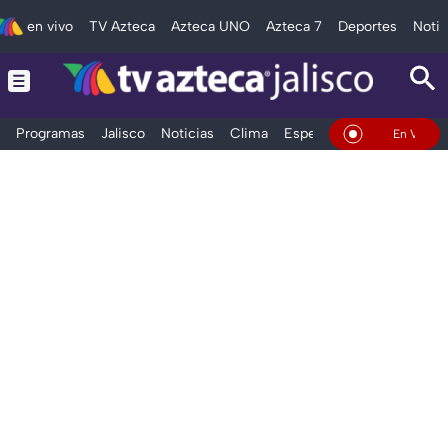
en vivo
TV Azteca
Azteca UNO
Azteca 7
Deportes
Notic
Programas
Jalisco
Noticias
Clima
Espectáculos
Deportes
En Vivo