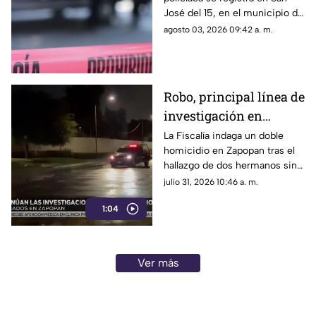
en El Salto tras
José del 15, en el municipio de
hallazgo
El Salto, tras el hallazgo de dos
agosto 03, 2026 09:42 a. m.
personas sin vida
Robo, principal línea de
investigación en
asesinato de hermanos
La Fiscalía indaga un doble
homicidio en Zapopan tras el
en Zapopan
hallazgo de dos hermanos sin
vida. Las autoridades
julio 31, 2026 10:46 a. m.
mantienen el robo de cajas
1:04
fuertes como la principal línea
de investigación
Ver más