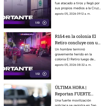
fue atacado a tiros y llegó por
sus propios medios a la Cruz
Verde Villas de Guadalupe, en
agosto 05, 2026 09:12 a. m.
Zapopan
1:10
R1ñ4 en la colonia El
Retiro concluye con un
hombre gravemente
Un hombre terminó
gravemente herido en la
herido
colonia El Retiro luego de
presuntamente participar en
agosto 05, 2026 08:32 a. m.
un pelea
1:12
ÚLTIMA HORA |
Reportan FUERTE
movilización policíaca
Una fuerte movilización
policíaca se registra en San