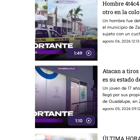
Hombre 4t4c4 
otro en la col
motivo?
Un hombre fue det
el municipio de Za
sujeto con un cuch
agosto 06, 2026 12:13
1:49
Atacan a tiros
es su estado d
Un joven de 17 año
llegó por sus prop
de Guadalupe, en
agosto 05, 2026 09:12
1:10
ÚLTIMA HORA 