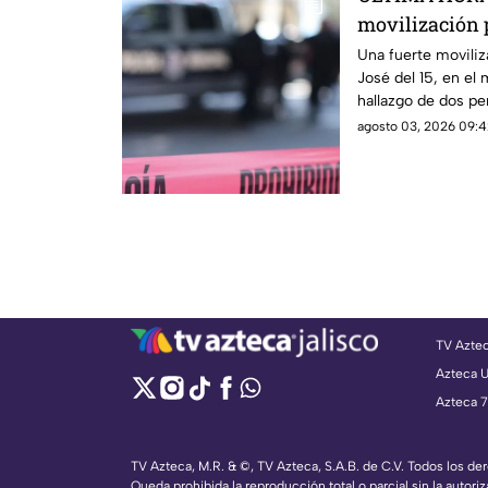
movilización p
hallazgo
Una fuerte moviliz
José del 15, en el 
hallazgo de dos pe
agosto 03, 2026 09:4
TV Azte
Azteca 
Azteca 7
TV Azteca, M.R. & ©, TV Azteca, S.A.B. de C.V. Todos los d
Queda prohibida la reproducción total o parcial sin la autoriz