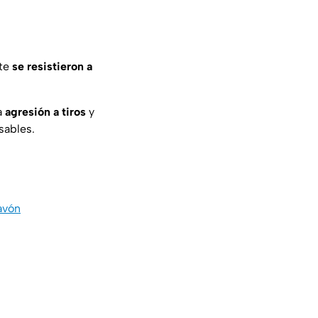
nte
se resistieron a
a
agresión a tiros
y
nsables.
avón