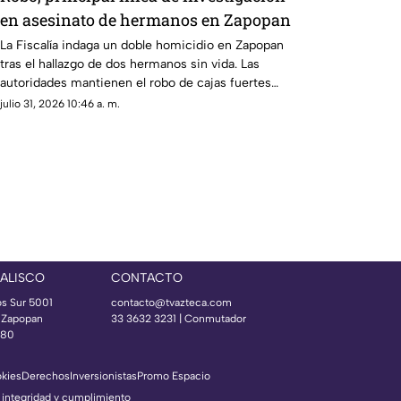
en asesinato de hermanos en Zapopan
La Fiscalía indaga un doble homicidio en Zapopan
tras el hallazgo de dos hermanos sin vida. Las
autoridades mantienen el robo de cajas fuertes
como la principal línea de investigación
julio 31, 2026 10:46 a. m.
JALISCO
CONTACTO
os Sur 5001
contacto@tvazteca.com
s Zapopan
33 3632 3231 | Conmutador
080
okies
Derechos
Inversionistas
Promo Espacio
 integridad y cumplimiento