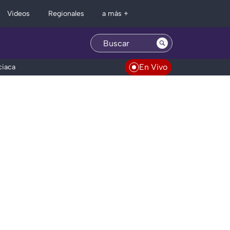
Regionales
Videos
a más +
En Vivo
ciaca