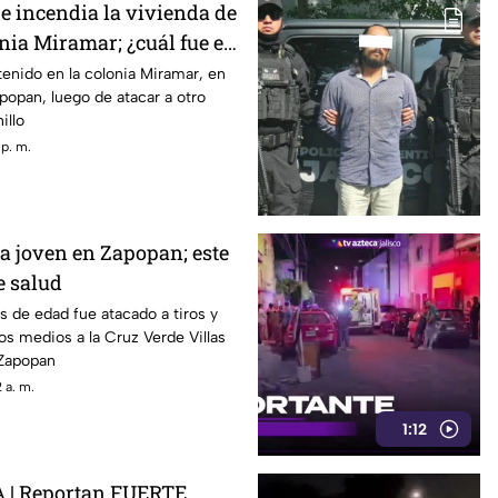
e incendia la vivienda de
onia Miramar; ¿cuál fue el
enido en la colonia Miramar, en
popan, luego de atacar a otro
illo
 p. m.
 a joven en Zapopan; este
e salud
s de edad fue atacado a tiros y
ios medios a la Cruz Verde Villas
 Zapopan
 a. m.
1:12
| Reportan FUERTE