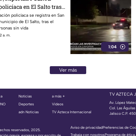
olicíaca en El Salto tras
ación policíaca se registra en San
municipio de El Salto, tras el
rsonas sin vida
2 a. m.
1:04
Ver más
TV AZTECA 
ca
Noticias
a más +
Av. López Mate
UNO
Deportes
Videos
Col. Las Águila
adn Noticias
TV Azteca Internacional
Jalisco C.P. 45
Aviso de privacidad
Preferencias de Co
erechos reservados, 2025.
Trabaja con nosotros
Programa de ética,
ación previa, expresa y por escrito de