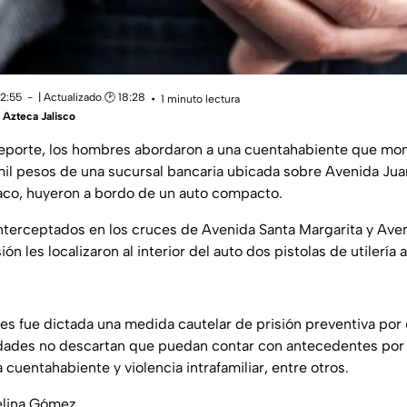
12:55
| Actualizado 🕑 18:28
1 minuto lectura
Azteca Jalisco
reporte, los hombres abordaron a una cuentahabiente que mo
mil pesos de una sucursal bancaria ubicada sobre Avenida Jua
raco, huyeron a bordo de un auto compacto.
interceptados en los cruces de Avenida Santa Margarita y Aven
ón les localizaron al interior del auto dos pistolas de utilería
les fue dictada una medida cautelar de prisión preventiva por
idades no descartan que puedan contar con antecedentes por 
a cuentahabiente y violencia intrafamiliar, entre otros.
elina Gómez