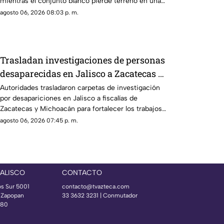
mientras el conjunto blanco pierde terreno en una
de las operaciones más importantes del mercado.
agosto 06, 2026 08:03 p. m.
Trasladan investigaciones de personas
desaparecidas en Jalisco a Zacatecas y
Michoacán
Autoridades trasladaron carpetas de investigación
por desapariciones en Jalisco a fiscalías de
Zacatecas y Michoacán para fortalecer los trabajos
de búsqueda y seguimiento.
agosto 06, 2026 07:45 p. m.
JALISCO
CONTACTO
os Sur 5001
contacto@tvazteca.com
s Zapopan
33 3632 3231 | Conmutador
080