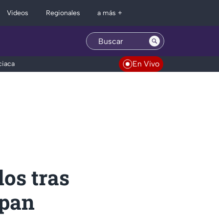
Regionales
Videos
a más +
En Vivo
ciaca
os tras
opan