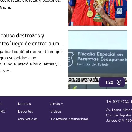
tociclistas, ciclistas y peatones
a zona.
5 p. m.
 causa destrozos y
ntes luego de entrar a un
guridad captó el momento en que
 gran velocidad a un
la India, atacó a los clientes y
e 60 años con diversas lesiones.
7 p. m.
1:22
TV AZTECA 
ca
Noticias
a más +
Av. López Mate
UNO
Deportes
Videos
Col. Las Águila
adn Noticias
TV Azteca Internacional
Jalisco C.P. 45