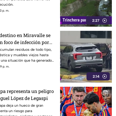
jecución.
3 p. m.
2:27
destino en Miravalle se
n foco de infección por
e residuos.
cumulan residuos de todo tipo,
stica y muebles viejos hasta
 una situación que ha generado
s vecinos, quienes exigen una
9 p. m.
esgo sanitario y las condiciones
2:14
.
apa representa un peligro
guel López de Legaspi
tapa deja un hueco de gran
enta un riesgo para