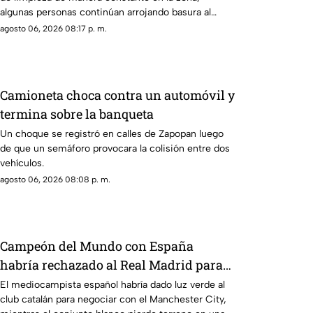
algunas personas continúan arrojando basura al
canal de agua, provocando acumulación de
agosto 06, 2026 08:17 p. m.
residuos.
Camioneta choca contra un automóvil y
termina sobre la banqueta
Un choque se registró en calles de Zapopan luego
de que un semáforo provocara la colisión entre dos
vehículos.
agosto 06, 2026 08:08 p. m.
Campeón del Mundo con España
habría rechazado al Real Madrid para
fichar con el Barcelona
El mediocampista español habría dado luz verde al
club catalán para negociar con el Manchester City,