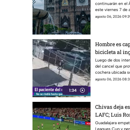
continuarán en el 
este viernes 7 de
agosto 06, 2026 09:3
Hombre es ca
bicicleta al i
calle Rancho 
Luego de dos inten
del cancel que pro
cochera ubicada so
que le permitió in
agosto 06, 2026 08:3
1:34
Chivas deja es
LAFC; Luis Ro
cobro en pena
Guadalajara empató
Leagues Cup y per