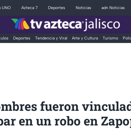
a UNO
Azteca 7
Deportes
Noticias
adn Noticias
ulos
Deportes
Tendencia y Viral
Arte y Cultura
Turismo
Poli
ombres fueron vinculad
par en un robo en Zap