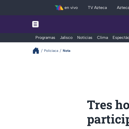
en vivo
TV Azteca
Aztec
Programas
Jalisco
Noticias
Clima
Espectác
Policíaca
Nota
Tres h
partici