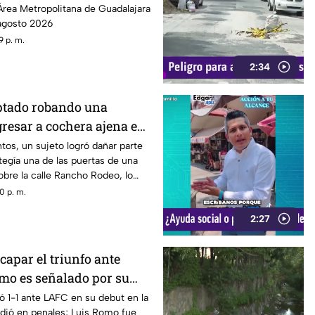
Área Metropolitana de Guadalajara
 agosto 2026
9 p. m.
2:34
ptado robando una
ngresar a cochera ajena en
Rodeo
tos, un sujeto logró dañar parte
tegía una de las puertas de una
bre la calle Rancho Rodeo, lo
gresar al inmueble.
0 p. m.
2:27
capar el triunfo ante
mo es señalado por su
les
 1-1 ante LAFC en su debut en la
dió en penales; Luis Romo fue