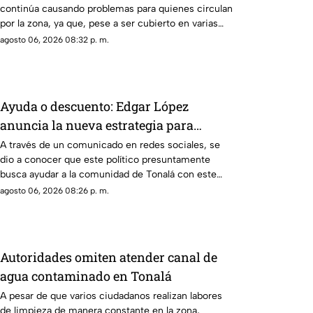
continúa causando problemas para quienes circulan
por la zona, ya que, pese a ser cubierto en varias
ocasiones, vuelve a aparecer con el paso del
agosto 06, 2026 08:32 p. m.
tiempo.
Ayuda o descuento: Edgar López
anuncia la nueva estrategia para
ayudar algunas familias
A través de un comunicado en redes sociales, se
dio a conocer que este político presuntamente
busca ayudar a la comunidad de Tonalá con este
descuento.
agosto 06, 2026 08:26 p. m.
Autoridades omiten atender canal de
agua contaminado en Tonalá
A pesar de que varios ciudadanos realizan labores
de limpieza de manera constante en la zona,