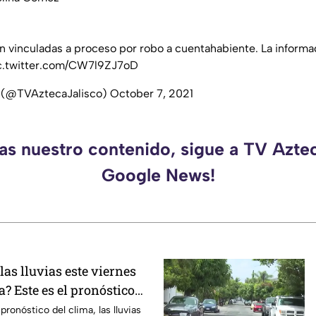
n vinculadas a proceso por robo a cuentahabiente. La informa
c.twitter.com/CW7l9ZJ7oD
o (@TVAztecaJalisco)
October 7, 2021
das nuestro contenido, sigue a TV Aztec
Google News!
as lluvias este viernes
? Este es el pronóstico
7 de agosto
ronóstico del clima, las lluvias