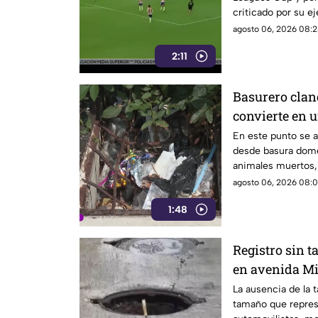
criticado por su e
agosto 06, 2026 08:2
2:11
Basurero clan
convierte en u
acumulación d
En este punto se a
desde basura domé
animales muertos,
molestias entre lo
agosto 06, 2026 08:0
solución ante el ri
1:48
insalubres del lugar
Registro sin t
en avenida Mi
La ausencia de la 
tamaño que repres