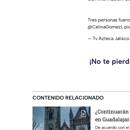
Tres personas fuero
@CelinaGomezL
pi
— Tv Azteca Jalisc
¡No te pier
CONTENIDO RELACIONADO
¿Continuarán l
en Guadalajara
del clima hoy 
De acuerdo con el p