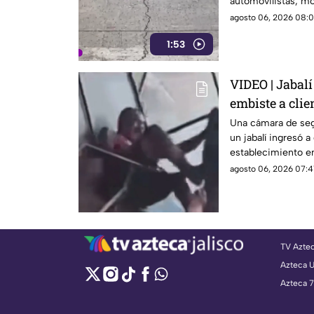
automovilistas, mo
que transitan por l
agosto 06, 2026 08:0
1:53
VIDEO | Jabalí
embiste a clie
negocio
Una cámara de se
un jabalí ingresó a
establecimiento en 
dejó a un hombre d
agosto 06, 2026 07:4
TV Azte
Azteca 
Azteca 7