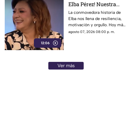
Elba Pérez! Nuestra
nueva Reina en el foro
La conmovedora historia de
Elba nos llena de resiliencia,
de 'Cada mañana'
motivación y orgullo. Hoy más
que nunca brilla tanto por
agosto 07, 2026 08:00 p. m.
dentro como por fuera, la reina
12:06
del programa.
Ver más