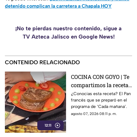
detenido complican la carretera a Chapala HOY
¡No te pierdas nuestro contenido, sigue a
TV Azteca Jalisco en Google News!
CONTENIDO RELACIONADO
COCINA CON GOYO | Te
compartimos la receta
de un delicioso pan
¿Conocias esta receta? El Pan
francés que se preparó en el
francés
programa de ‘Cada mañana’.
agosto 07, 2026 08:11 p. m.
12:11