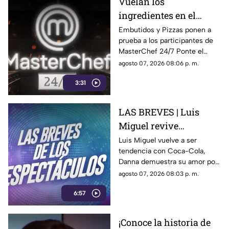
Vuelan los
ingredientes en el
programa MasterChef
Embutidos y Pizzas ponen a
prueba a los participantes de
24/7
MasterChef 24/7 Ponte el
delantal y degusta junto a
agosto 07, 2026 08:06 p. m.
nosotros de este delicioso
3:31
momento ¿Se te antojo?
LAS BREVES | Luis
Miguel revive
nostalgia, Danna canta
Luis Miguel vuelve a ser
tendencia con Coca-Cola,
tema de Belinda y Paul
Danna demuestra su amor por
Alone estrena disco
Belinda y Paul Alone revela los
agosto 07, 2026 08:03 p. m.
retos de su nuevo disco. Todo
6:57
el espectáculo aquí.
¡Conoce la historia de