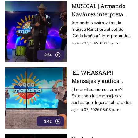
MUSICAL | Armando
Navárrez interpreta
'Corazón en modo
Armando Navárrez trae la
música Ranchera al set de
Avión' EN VIVO
‘Cada Mañana’ interpretando
su canción ‘Corazón en modo
agosto 07, 2026 08:10 p. m.
Avión’.
2:56
¡EL WHASAAP! |
Mensajes y audios
llegaron al foro de
¿Le confesaeon su amor?
Estos son los mensajes y
'Cada mañana'; parte 1
audios que llegaron al foro de
‘Cada mañana’ estuvieron
agosto 07, 2026 08:08 p. m.
llenos de risas y sorpresas.
3:42