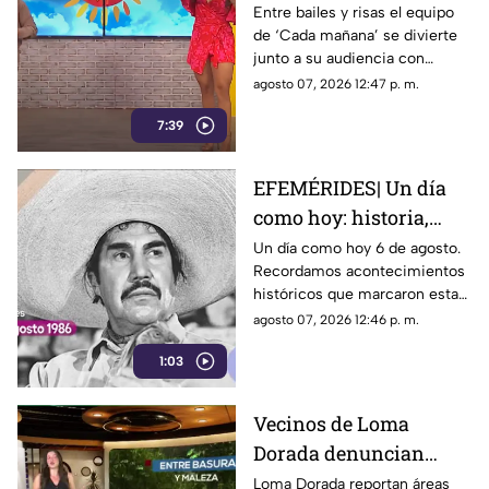
al foro?
Entre bailes y risas el equipo
de ‘Cada mañana’ se divierte
junto a su audiencia con
mensajes divertidos con los
agosto 07, 2026 12:47 p. m.
espectadores y peticiones
7:39
especiales
EFEMÉRIDES| Un día
como hoy: historia,
cine y acontecimientos
Un día como hoy 6 de agosto.
Recordamos acontecimientos
que marcaron el 6 de
históricos que marcaron esta
agosto
fecha, desde el cine mexicano
agosto 07, 2026 12:46 p. m.
hasta hechos que cambiaron al
1:03
mundo.
Vecinos de Loma
Dorada denuncian
abandono total de
Loma Dorada reportan áreas