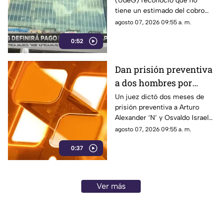
(UdeG) reconoció que no
inmuebles
tiene un estimado del cobro
de agua en sus inmuebles
agosto 07, 2026 09:55 a. m.
comerciales debido a la falta
0:52
de medidores
Dan prisión preventiva
a dos hombres por
brutal caso de crueldad
Un juez dictó dos meses de
prisión preventiva a Arturo
animal de la perrita
Alexander ‘N’ y Osvaldo Israel
'Vaquita'
‘N’ por la agresión a la perrita
agosto 07, 2026 09:55 a. m.
‘Vaquita’. Esto se sabe del
0:37
caso.
Ver más