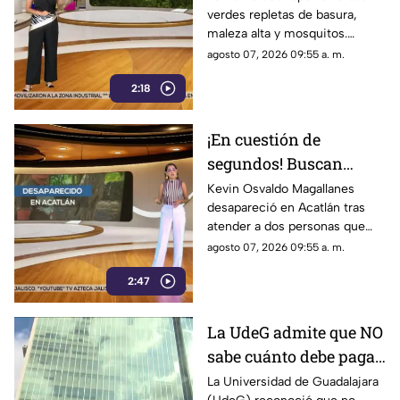
verdes repletas de basura,
áreas verdes
maleza alta y mosquitos.
Exigen atención inmediata a
agosto 07, 2026 09:55 a. m.
las autoridades tras ser
2:18
ignorados.
¡En cuestión de
segundos! Buscan
desesperadamente a
Kevin Osvaldo Magallanes
desapareció en Acatlán tras
Kevin Osvaldo
atender a dos personas que
Magallanes
pidieron hablar con él.
agosto 07, 2026 09:55 a. m.
2:47
La UdeG admite que NO
sabe cuánto debe pagar
al SIAPA por sus
La Universidad de Guadalajara