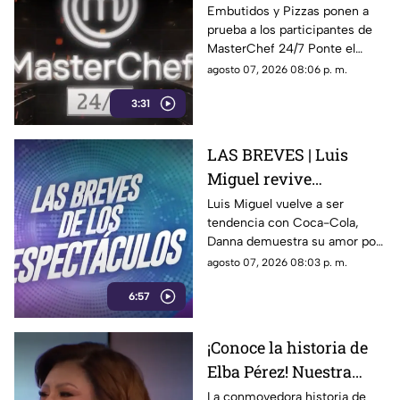
programa MasterChef
Embutidos y Pizzas ponen a
prueba a los participantes de
24/7
MasterChef 24/7 Ponte el
delantal y degusta junto a
agosto 07, 2026 08:06 p. m.
nosotros de este delicioso
3:31
momento ¿Se te antojo?
LAS BREVES | Luis
Miguel revive
nostalgia, Danna canta
Luis Miguel vuelve a ser
tendencia con Coca-Cola,
tema de Belinda y Paul
Danna demuestra su amor por
Alone estrena disco
Belinda y Paul Alone revela los
agosto 07, 2026 08:03 p. m.
retos de su nuevo disco. Todo
6:57
el espectáculo aquí.
¡Conoce la historia de
Elba Pérez! Nuestra
nueva Reina en el foro
La conmovedora historia de