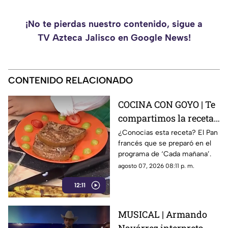
¡No te pierdas nuestro contenido, sigue a
TV Azteca Jalisco en Google News!
CONTENIDO RELACIONADO
COCINA CON GOYO | Te
compartimos la receta
de un delicioso pan
¿Conocias esta receta? El Pan
francés que se preparó en el
francés
programa de ‘Cada mañana’.
agosto 07, 2026 08:11 p. m.
12:11
MUSICAL | Armando