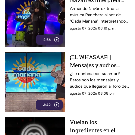
Navárrez interpreta
'Corazón en modo
Armando Navárrez trae la
música Ranchera al set de
Avión' EN VIVO
‘Cada Mañana’ interpretando
su canción ‘Corazón en modo
agosto 07, 2026 08:10 p. m.
Avión’.
2:56
¡EL WHASAAP! |
Mensajes y audios
llegaron al foro de
¿Le confesaeon su amor?
Estos son los mensajes y
'Cada mañana'; parte 1
audios que llegaron al foro de
‘Cada mañana’ estuvieron
agosto 07, 2026 08:08 p. m.
llenos de risas y sorpresas.
3:42
Vuelan los
ingredientes en el