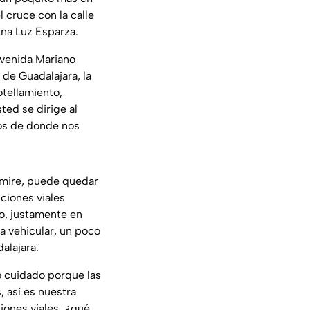
 cruce con la calle
na Luz Esparza.
avenida Mariano
 de Guadalajara, la
tellamiento,
sted se dirige al
jos de donde nos
 mire, puede quedar
ciones viales
co, justamente en
a vehicular, un poco
alajara.
o cuidado porque las
 así es nuestra
iones viales, ¿qué