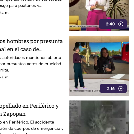
iesgo para peatones y
 a. m.
2:40
dos hombres por presunta
al en el caso de
s autoridades mantienen abierta
por presuntos actos de crueldad
rita.
 a. m.
2:16
pellado en Periférico y
en Zapopan
 en Periférico. El accidente
ación de cuerpos de emergencia y