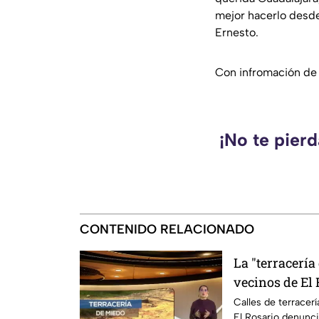
mejor hacerlo desd
Ernesto.
Con infromación d
¡No te pier
CONTENIDO RELACIONADO
La "terracería
vecinos de El 
Calles de terracerí
El Rosario denunci