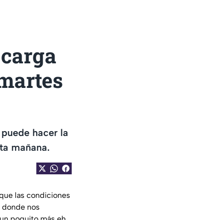
 carga
martes
 puede hacer la
sta mañana.
rque las condiciones
o donde nos
 un poquito más eh