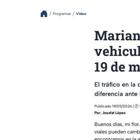
Programas
Video
Mariano
vehicu
19 de 
El tráfico en l
diferencia ante
Publicado 19/05/2026 | 🕑 
Por:
Josafat López
Buenos días, mi flo
viales pueden cambi
encontramos en la a