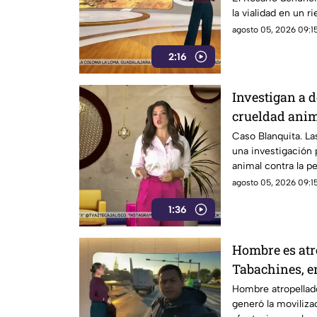
la vialidad en un r
automovilistas
agosto 05, 2026 09:15
2:16
Investigan a 
crueldad anim
Blanquita
Caso Blanquita. La
una investigación 
animal contra la per
agosto 05, 2026 09:15
1:36
Hombre es atro
Tabachines, 
Hombre atropellado
generó la moviliz