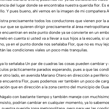
ncia del lugar donde se encontraba nuestra querida flor. Es el
llo. Y pues bueno, ahí vemos en la imagen de mi compañera A
egistra precisamente todos los conductores que vienen por la 
sur que se quieren dirigir precisamente al área metropolitana
e encuentran en este punto donde ya se convierte en un embo
elo en cuenta si usted va a llevar a sus hijos a la escuela, si u
no, ya en el punto donde nos señalaba Flor, que no es muy le
tán las condiciones viales un poco más tranquilas.
a lo señalaba Un par de cuadras las cosas pueden cambiar y
culos prácticamente parados esperando, pues a que las condi
r otro lado, en avenida Mariano Otero en dirección a periféri
e encuentra Flor, pues podemos ver también un poco de carg
ación que en dirección a la zona centro del municipio de Guad
ir, hágalo con bastante tiempo y también maneje con muchísim
 insisto, podrían cambiar en cualquier momento, ya lo sabemos,
, nuestra querida zona metropolitana, pero para ver las condic