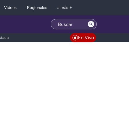
Regionales
Videos
a más +
En Vivo
ciaca