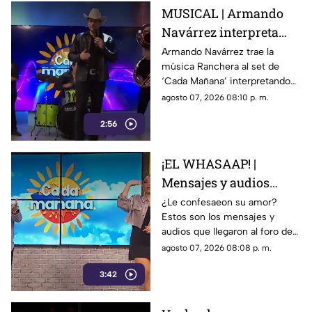
MUSICAL | Armando
Navárrez interpreta
'Corazón en modo
Armando Navárrez trae la
música Ranchera al set de
Avión' EN VIVO
‘Cada Mañana’ interpretando
su canción ‘Corazón en modo
agosto 07, 2026 08:10 p. m.
Avión’.
2:56
¡EL WHASAAP! |
Mensajes y audios
llegaron al foro de
¿Le confesaeon su amor?
Estos son los mensajes y
'Cada mañana'; parte 1
audios que llegaron al foro de
‘Cada mañana’ estuvieron
agosto 07, 2026 08:08 p. m.
llenos de risas y sorpresas.
3:42