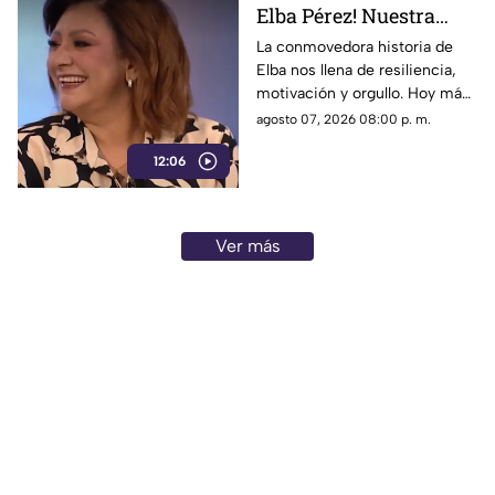
Elba Pérez! Nuestra
nueva Reina en el foro
La conmovedora historia de
Elba nos llena de resiliencia,
de 'Cada mañana'
motivación y orgullo. Hoy más
que nunca brilla tanto por
agosto 07, 2026 08:00 p. m.
dentro como por fuera, la reina
12:06
del programa.
Ver más