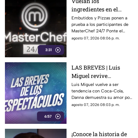
Vuelan los
ingredientes en el
programa MasterChef
Embutidos y Pizzas ponen a
prueba a los participantes de
24/7
MasterChef 24/7 Ponte el
delantal y degusta junto a
agosto 07, 2026 08:06 p. m.
nosotros de este delicioso
3:31
momento ¿Se te antojo?
LAS BREVES | Luis
Miguel revive
nostalgia, Danna canta
Luis Miguel vuelve a ser
tendencia con Coca-Cola,
tema de Belinda y Paul
Danna demuestra su amor por
Alone estrena disco
Belinda y Paul Alone revela los
agosto 07, 2026 08:03 p. m.
retos de su nuevo disco. Todo
6:57
el espectáculo aquí.
¡Conoce la historia de