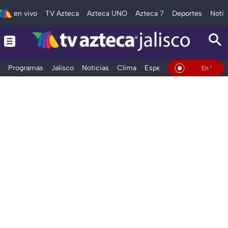
en vivo
TV Azteca
Azteca UNO
Azteca 7
Deportes
Notic
Programas
Jalisco
Noticias
Clima
Espectáculos
Deportes
En Vivo