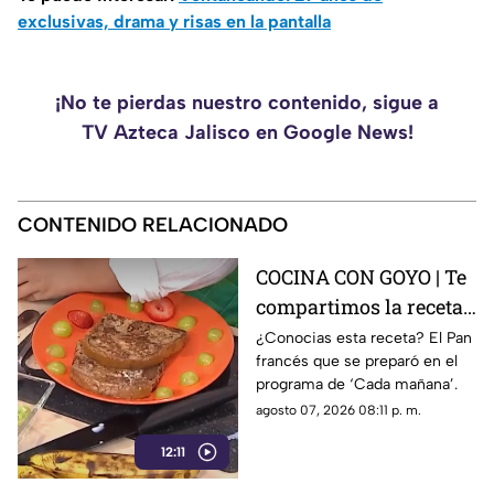
exclusivas, drama y risas en la pantalla
¡No te pierdas nuestro contenido, sigue a
TV Azteca Jalisco en Google News!
CONTENIDO RELACIONADO
COCINA CON GOYO | Te
compartimos la receta
de un delicioso pan
¿Conocias esta receta? El Pan
francés que se preparó en el
francés
programa de ‘Cada mañana’.
agosto 07, 2026 08:11 p. m.
12:11