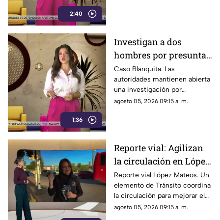
información sobre su paradero.
2:40
Investigan a dos
hombres por presunta
crueldad animal en el
Caso Blanquita. Las
autoridades mantienen abierta
caso de Blanquita
una investigación por
presuntos actos de crueldad
agosto 05, 2026 09:15 a. m.
animal contra la perrita.
1:36
Reporte vial: Agilizan
la circulación en López
Mateos y La Calma
Reporte vial López Mateos. Un
elemento de Tránsito coordina
la circulación para mejorar el
flujo vehicular en este
agosto 05, 2026 09:15 a. m.
importante cruce.