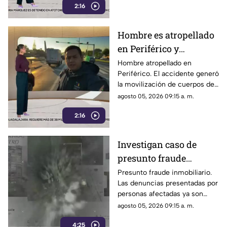
2:16
Hombre es atropellado
en Periférico y
Tabachines, en
Hombre atropellado en
Periférico. El accidente generó
Zapopan
la movilización de cuerpos de
emergencia y afectaciones a la
agosto 05, 2026 09:15 a. m.
circulación en la zona.
2:16
Investigan caso de
presunto fraude
inmobiliario
Presunto fraude inmobiliario.
Las denuncias presentadas por
personas afectadas ya son
investigadas por las
agosto 05, 2026 09:15 a. m.
autoridades competentes.
4:25