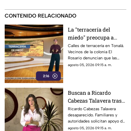
CONTENIDO RELACIONADO
La "terracería del
miedo" preocupa a
vecinos de El Rosario,
Calles de terracería en Tonalá.
Vecinos de la colonia El
Tonalá
Rosario denuncian que las
lluvias han convertido la
agosto 05, 2026 09:15 a. m.
vialidad en un riesgo para
2:16
peatones y automovilistas
Buscan a Ricardo
Cabezas Talavera tras
desaparecer al mostrar
Ricardo Cabezas Talavera
desaparecido. Familiares y
una propiedad
autoridades solicitan apoyo de
la ciudadanía para obtener
agosto 05, 2026 09:15 a. m.