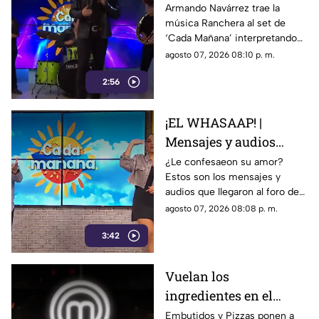
'Corazón en modo
Armando Navárrez trae la
música Ranchera al set de
Avión' EN VIVO
‘Cada Mañana’ interpretando
su canción ‘Corazón en modo
agosto 07, 2026 08:10 p. m.
Avión’.
2:56
¡EL WHASAAP! |
Mensajes y audios
llegaron al foro de
¿Le confesaeon su amor?
Estos son los mensajes y
'Cada mañana'; parte 1
audios que llegaron al foro de
‘Cada mañana’ estuvieron
agosto 07, 2026 08:08 p. m.
llenos de risas y sorpresas.
3:42
Vuelan los
ingredientes en el
programa MasterChef
Embutidos y Pizzas ponen a