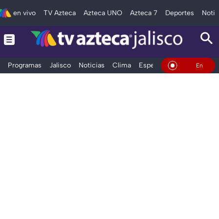
en vivo
TV Azteca
Azteca UNO
Azteca 7
Deportes
Notic
Programas
Jalisco
Noticias
Clima
Espectáculos
Deportes
En Vivo