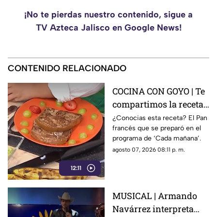
¡No te pierdas nuestro contenido, sigue a
TV Azteca Jalisco en Google News!
CONTENIDO RELACIONADO
COCINA CON GOYO | Te
compartimos la receta
de un delicioso pan
¿Conocias esta receta? El Pan
francés que se preparó en el
francés
programa de ‘Cada mañana’.
agosto 07, 2026 08:11 p. m.
12:11
MUSICAL | Armando
Navárrez interpreta