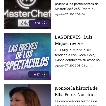
prueba a los participantes de
24/7
MasterChef 24/7 Ponte el
delantal y degusta junto a
agosto 07, 2026 08:06 p. m.
nosotros de este delicioso
3:31
momento ¿Se te antojo?
LAS BREVES | Luis
Miguel revive
nostalgia, Danna canta
Luis Miguel vuelve a ser
tendencia con Coca-Cola,
tema de Belinda y Paul
Danna demuestra su amor por
Alone estrena disco
Belinda y Paul Alone revela los
agosto 07, 2026 08:03 p. m.
retos de su nuevo disco. Todo
6:57
el espectáculo aquí.
¡Conoce la historia de
Elba Pérez! Nuestra
nueva Reina en el foro
La conmovedora historia de