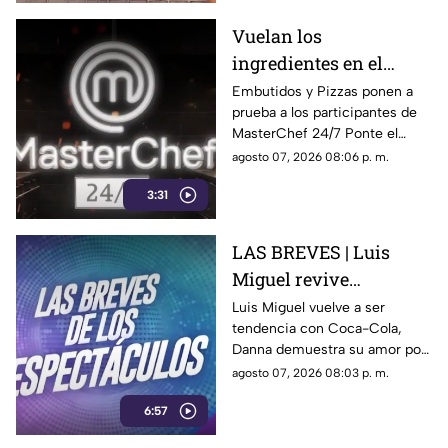
Vuelan los
ingredientes en el
programa MasterChef
Embutidos y Pizzas ponen a
prueba a los participantes de
24/7
MasterChef 24/7 Ponte el
delantal y degusta junto a
agosto 07, 2026 08:06 p. m.
nosotros de este delicioso
3:31
momento ¿Se te antojo?
LAS BREVES | Luis
Miguel revive
nostalgia, Danna canta
Luis Miguel vuelve a ser
tendencia con Coca-Cola,
tema de Belinda y Paul
Danna demuestra su amor por
Alone estrena disco
Belinda y Paul Alone revela los
agosto 07, 2026 08:03 p. m.
retos de su nuevo disco. Todo
6:57
el espectáculo aquí.