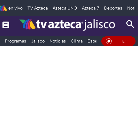
en vivo
TV Azteca
Azteca UNO
Azteca 7
Deportes
Notic
Programas
Jalisco
Noticias
Clima
Espectáculos
Deportes
En Vivo