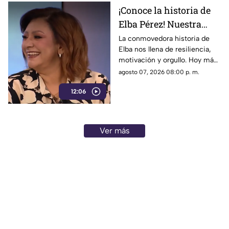
¡Conoce la historia de
Elba Pérez! Nuestra
nueva Reina en el foro
La conmovedora historia de
Elba nos llena de resiliencia,
de 'Cada mañana'
motivación y orgullo. Hoy más
que nunca brilla tanto por
agosto 07, 2026 08:00 p. m.
dentro como por fuera, la reina
12:06
del programa.
Ver más