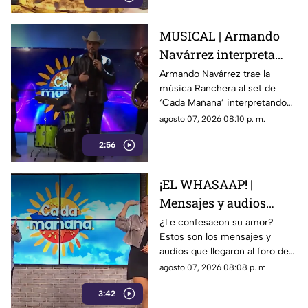
MUSICAL | Armando
Navárrez interpreta
'Corazón en modo
Armando Navárrez trae la
música Ranchera al set de
Avión' EN VIVO
‘Cada Mañana’ interpretando
su canción ‘Corazón en modo
agosto 07, 2026 08:10 p. m.
Avión’.
2:56
¡EL WHASAAP! |
Mensajes y audios
llegaron al foro de
¿Le confesaeon su amor?
Estos son los mensajes y
'Cada mañana'; parte 1
audios que llegaron al foro de
‘Cada mañana’ estuvieron
agosto 07, 2026 08:08 p. m.
llenos de risas y sorpresas.
3:42