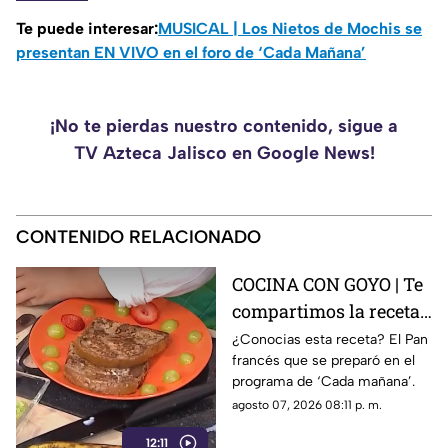
Te puede interesar:
MUSICAL | Los Nietos de Mochis se
presentan EN VIVO en el foro de ‘Cada Mañana’
¡No te pierdas nuestro contenido, sigue a
TV Azteca Jalisco en Google News!
CONTENIDO RELACIONADO
COCINA CON GOYO | Te
compartimos la receta
de un delicioso pan
¿Conocias esta receta? El Pan
francés que se preparó en el
francés
programa de ‘Cada mañana’.
agosto 07, 2026 08:11 p. m.
12:11