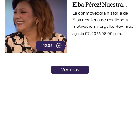
Elba Pérez! Nuestra
nueva Reina en el foro
La conmovedora historia de
Elba nos llena de resiliencia,
de 'Cada mañana'
motivación y orgullo. Hoy más
que nunca brilla tanto por
agosto 07, 2026 08:00 p. m.
dentro como por fuera, la reina
12:06
del programa.
Ver más