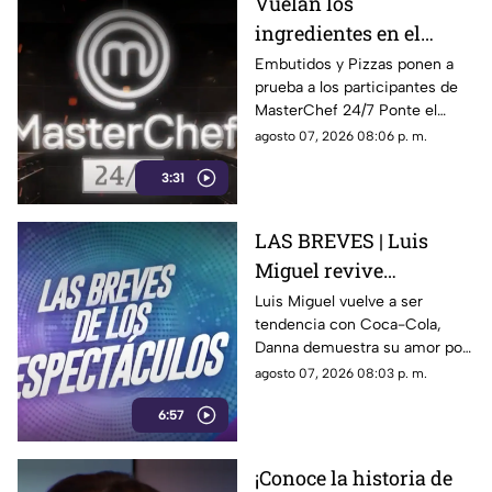
Vuelan los
ingredientes en el
programa MasterChef
Embutidos y Pizzas ponen a
prueba a los participantes de
24/7
MasterChef 24/7 Ponte el
delantal y degusta junto a
agosto 07, 2026 08:06 p. m.
nosotros de este delicioso
3:31
momento ¿Se te antojo?
LAS BREVES | Luis
Miguel revive
nostalgia, Danna canta
Luis Miguel vuelve a ser
tendencia con Coca-Cola,
tema de Belinda y Paul
Danna demuestra su amor por
Alone estrena disco
Belinda y Paul Alone revela los
agosto 07, 2026 08:03 p. m.
retos de su nuevo disco. Todo
6:57
el espectáculo aquí.
¡Conoce la historia de