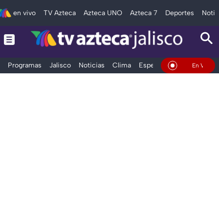
en vivo
TV Azteca
Azteca UNO
Azteca 7
Deportes
Notic
Programas
Jalisco
Noticias
Clima
Espectáculos
Deportes
En Vivo