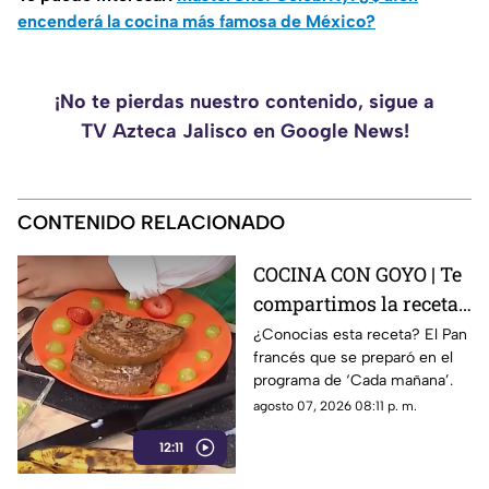
encenderá la cocina más famosa de México?
¡No te pierdas nuestro contenido, sigue a
TV Azteca Jalisco en Google News!
CONTENIDO RELACIONADO
COCINA CON GOYO | Te
compartimos la receta
de un delicioso pan
¿Conocias esta receta? El Pan
francés que se preparó en el
francés
programa de ‘Cada mañana’.
agosto 07, 2026 08:11 p. m.
12:11