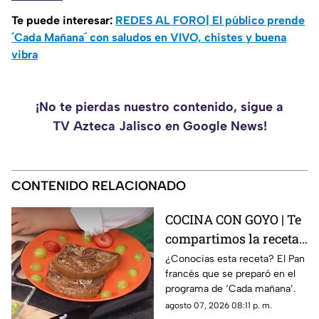
Te puede interesar:
REDES AL FORO| El público prende
´Cada Mañana´ con saludos en VIVO, chistes y buena
vibra
¡No te pierdas nuestro contenido, sigue a
TV Azteca Jalisco en Google News!
CONTENIDO RELACIONADO
COCINA CON GOYO | Te
compartimos la receta
de un delicioso pan
¿Conocias esta receta? El Pan
francés que se preparó en el
francés
programa de ‘Cada mañana’.
agosto 07, 2026 08:11 p. m.