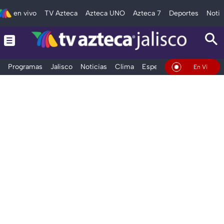
en vivo
TV Azteca
Azteca UNO
Azteca 7
Deportes
Notic
Programas
Jalisco
Noticias
Clima
Espectáculos
Deportes
En Vivo