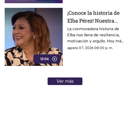
¡Conoce la historia de
Elba Pérez! Nuestra
nueva Reina en el foro
La conmovedora historia de
Elba nos llena de resiliencia,
de 'Cada mañana'
motivación y orgullo. Hoy más
que nunca brilla tanto por
agosto 07, 2026 08:00 p. m.
dentro como por fuera, la reina
12:06
del programa.
Ver más