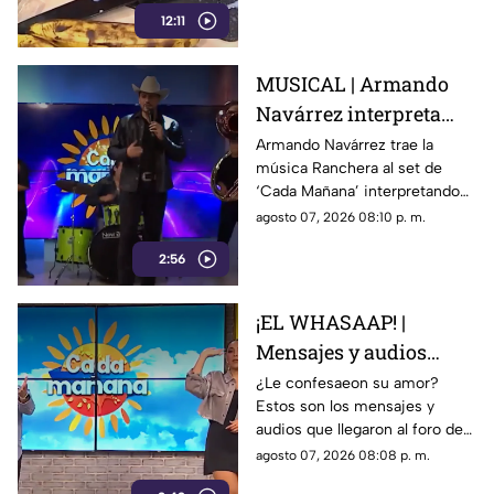
12:11
MUSICAL | Armando
Navárrez interpreta
'Corazón en modo
Armando Navárrez trae la
música Ranchera al set de
Avión' EN VIVO
‘Cada Mañana’ interpretando
su canción ‘Corazón en modo
agosto 07, 2026 08:10 p. m.
Avión’.
2:56
¡EL WHASAAP! |
Mensajes y audios
llegaron al foro de
¿Le confesaeon su amor?
Estos son los mensajes y
'Cada mañana'; parte 1
audios que llegaron al foro de
‘Cada mañana’ estuvieron
agosto 07, 2026 08:08 p. m.
llenos de risas y sorpresas.