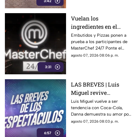
3:42
Vuelan los
ingredientes en el
programa MasterChef
Embutidos y Pizzas ponen a
prueba a los participantes de
24/7
MasterChef 24/7 Ponte el
delantal y degusta junto a
agosto 07, 2026 08:06 p. m.
nosotros de este delicioso
3:31
momento ¿Se te antojo?
LAS BREVES | Luis
Miguel revive
nostalgia, Danna canta
Luis Miguel vuelve a ser
tendencia con Coca-Cola,
tema de Belinda y Paul
Danna demuestra su amor por
Alone estrena disco
Belinda y Paul Alone revela los
agosto 07, 2026 08:03 p. m.
retos de su nuevo disco. Todo
6:57
el espectáculo aquí.