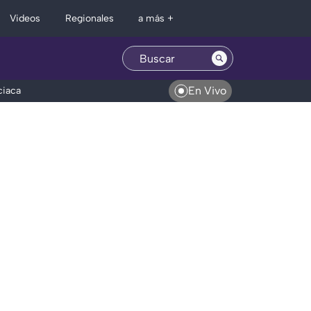
Regionales
Videos
a más +
En Vivo
ciaca