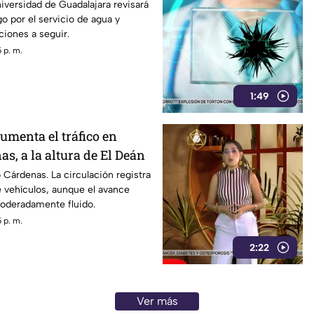
versidad de Guadalajara revisará
go por el servicio de agua y
ciones a seguir.
 p. m.
1:49
aumenta el tráfico en
s, a la altura de El Deán
o Cárdenas. La circulación registra
 vehículos, aunque el avance
oderadamente fluido.
 p. m.
2:22
Ver más