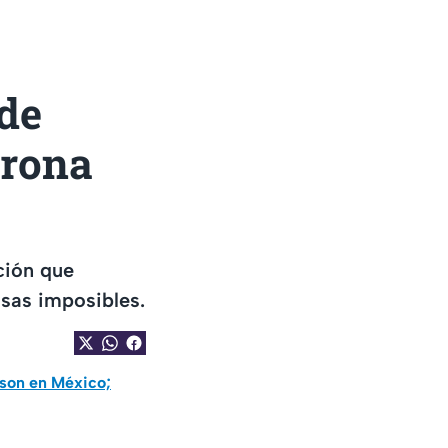
de
trona
ción que
sas imposibles.
nson en México;