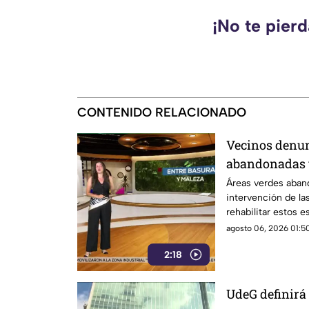
¡No te pier
CONTENIDO RELACIONADO
Vecinos denun
abandonadas y
Áreas verdes aband
intervención de la
rehabilitar estos e
agosto 06, 2026 01:50
2:18
UdeG definirá 