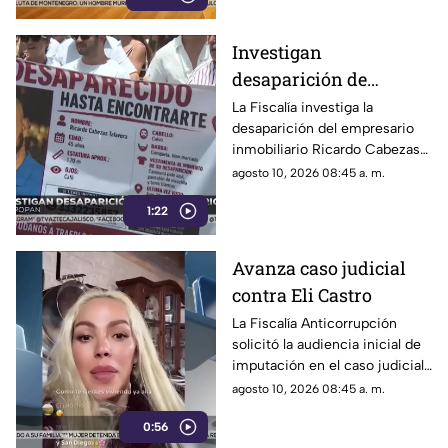
Investigan
desaparición de
empresario de Ricardo
La Fiscalía investiga la
desaparición del empresario
Cabezas de 46 años
inmobiliario Ricardo Cabezas
en Zapopan. Fue a mostrar una
agosto 10, 2026 08:45 a. m.
propiedad y vaciaron sus
1:22
cuentas.
Avanza caso judicial
contra Eli Castro
La Fiscalía Anticorrupción
solicitó la audiencia inicial de
imputación en el caso judicial
contra la conductora Eli Castro
agosto 10, 2026 08:45 a. m.
tras el escándalo en el SIAPA.
0:56