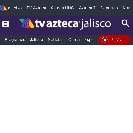
en vivo
TV Azteca
Azteca UNO
Azteca 7
Deportes
Notic
Programas
Jalisco
Noticias
Clima
Espectáculos
Deportes
En Vivo