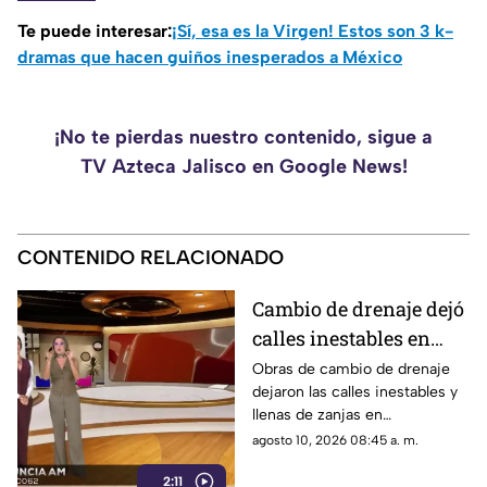
Te puede interesar:
¡Sí, esa es la Virgen! Estos son 3 k-
dramas que hacen guiños inesperados a México
¡No te pierdas nuestro contenido, sigue a
TV Azteca Jalisco en Google News!
CONTENIDO RELACIONADO
Cambio de drenaje dejó
calles inestables en
Tlaquepaque
Obras de cambio de drenaje
dejaron las calles inestables y
llenas de zanjas en
Tlaquepaque. Vecinos y
agosto 10, 2026 08:45 a. m.
automovilistas piden
2:11
reparación inmediata