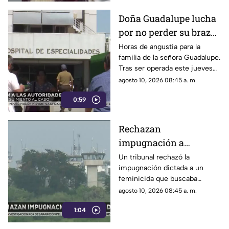
Doña Guadalupe lucha
por no perder su brazo
tras compleja cirugía
Horas de angustia para la
familia de la señora Guadalupe.
en el Centro Médico
Tras ser operada este jueves
en el Centro Médico, doctores
agosto 10, 2026 08:45 a. m.
advierten sobre la posible
0:59
pérdida de su extremidad.
Rechazan
impugnación a
feminicida; se quedará
Un tribunal rechazó la
impugnación dictada a un
40 años en prisión
feminicida que buscaba
reducir su condena. El agresor
agosto 10, 2026 08:45 a. m.
deberá cumplir íntegros sus
1:04
40 años en prisión.