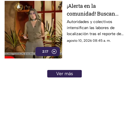
¡Alerta en la
comunidad! Buscan
intensamente a 26
Autoridades y colectivos
intensifican las labores de
adolescentes
localización tras el reporte de
reportados como
desaparición de 26
agosto 10, 2026 08:45 a. m.
desaparecidos
adolescentes. Solicitan apoyo
2:17
de la ciudadanía.
Ver más