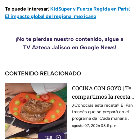
Te puede interesar:
KidSuper y Fuerza Regida en París:
El impacto global del regional mexicano
¡No te pierdas nuestro contenido, sigue a
TV Azteca Jalisco en Google News!
CONTENIDO RELACIONADO
COCINA CON GOYO | Te
compartimos la receta
de un delicioso pan
¿Conocias esta receta? El Pan
francés que se preparó en el
francés
programa de ‘Cada mañana’.
agosto 07, 2026 08:11 p. m.
12:11