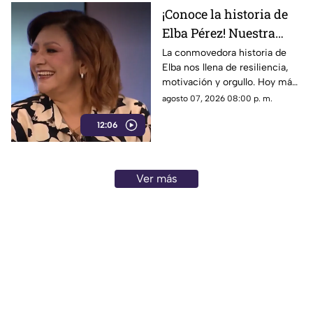
¡Conoce la historia de
Elba Pérez! Nuestra
nueva Reina en el foro
La conmovedora historia de
Elba nos llena de resiliencia,
de 'Cada mañana'
motivación y orgullo. Hoy más
que nunca brilla tanto por
agosto 07, 2026 08:00 p. m.
dentro como por fuera, la reina
12:06
del programa.
Ver más