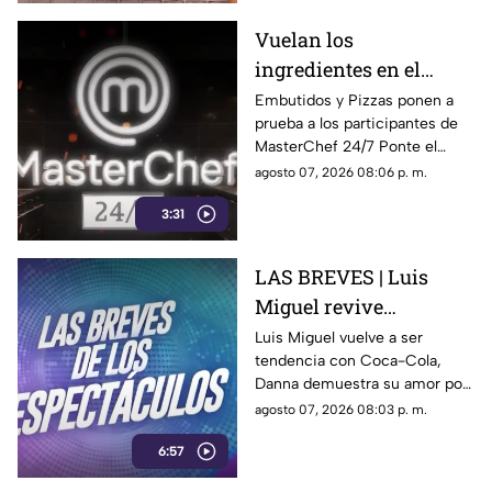
Vuelan los
ingredientes en el
programa MasterChef
Embutidos y Pizzas ponen a
prueba a los participantes de
24/7
MasterChef 24/7 Ponte el
delantal y degusta junto a
agosto 07, 2026 08:06 p. m.
nosotros de este delicioso
3:31
momento ¿Se te antojo?
LAS BREVES | Luis
Miguel revive
nostalgia, Danna canta
Luis Miguel vuelve a ser
tendencia con Coca-Cola,
tema de Belinda y Paul
Danna demuestra su amor por
Alone estrena disco
Belinda y Paul Alone revela los
agosto 07, 2026 08:03 p. m.
retos de su nuevo disco. Todo
6:57
el espectáculo aquí.