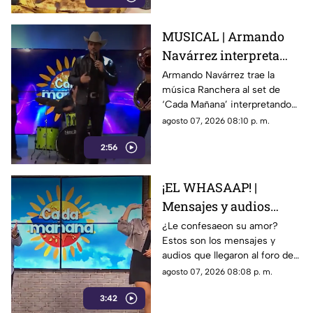
MUSICAL | Armando
Navárrez interpreta
'Corazón en modo
Armando Navárrez trae la
música Ranchera al set de
Avión' EN VIVO
‘Cada Mañana’ interpretando
su canción ‘Corazón en modo
agosto 07, 2026 08:10 p. m.
Avión’.
2:56
¡EL WHASAAP! |
Mensajes y audios
llegaron al foro de
¿Le confesaeon su amor?
Estos son los mensajes y
'Cada mañana'; parte 1
audios que llegaron al foro de
‘Cada mañana’ estuvieron
agosto 07, 2026 08:08 p. m.
llenos de risas y sorpresas.
3:42