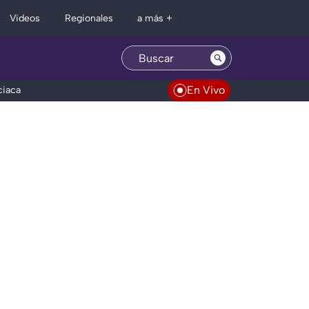
Regionales
Videos
a más +
En Vivo
ciaca