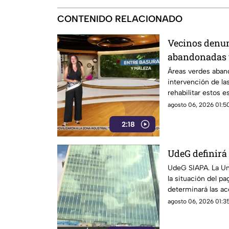
CONTENIDO RELACIONADO
Vecinos denun
abandonadas y
Áreas verdes aband
intervención de la
rehabilitar estos e
agosto 06, 2026 01:50
2:18
UdeG definirá 
UdeG SIAPA. La Uni
la situación del pa
determinará las ac
agosto 06, 2026 01:35