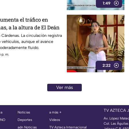
1:49
aumenta el tráfico en
s, a la altura de El Deán
o Cárdenas. La circulación registra
 vehículos, aunque el avance
oderadamente fluido.
 p. m.
2:22
Ver más
TV AZTECA 
ca
Noticias
a más +
Av. López Mate
UNO
Deportes
Videos
Col. Las Águila
adn Noticias
TV Azteca Internacional
Jalisco C.P. 45