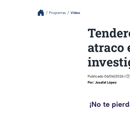
Programas
Video
Tendero
atraco 
invest
Publicado 06/06/2026 | 
Por:
Josafat López
¡No te pier