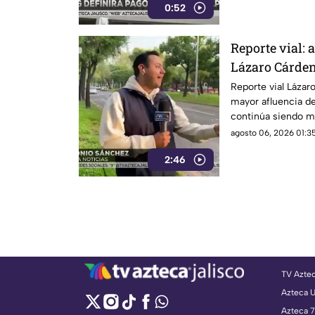
0:52
Reporte vial: 
Lázaro Cárdena
Reporte vial Lázar
mayor afluencia de
continúa siendo m
agosto 06, 2026 01:35
2:46
TV Azte
Azteca 
Azteca 7