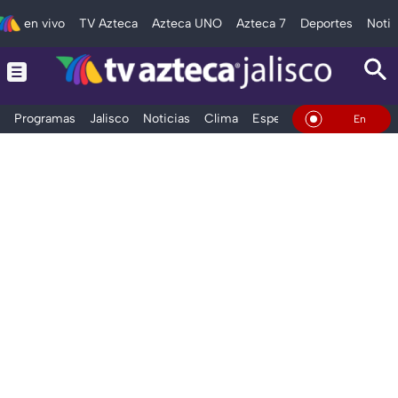
en vivo
TV Azteca
Azteca UNO
Azteca 7
Deportes
Notic
Programas
Jalisco
Noticias
Clima
Espectáculos
Deportes
En Vivo