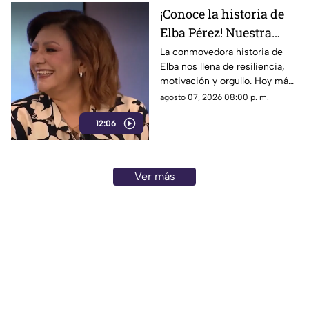
¡Conoce la historia de
Elba Pérez! Nuestra
nueva Reina en el foro
La conmovedora historia de
Elba nos llena de resiliencia,
de 'Cada mañana'
motivación y orgullo. Hoy más
que nunca brilla tanto por
agosto 07, 2026 08:00 p. m.
dentro como por fuera, la reina
12:06
del programa.
Ver más