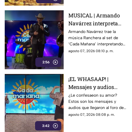
MUSICAL | Armando
Navárrez interpreta
'Corazón en modo
Armando Navárrez trae la
música Ranchera al set de
Avión' EN VIVO
‘Cada Mañana’ interpretando
su canción ‘Corazón en modo
agosto 07, 2026 08:10 p. m.
Avión’.
2:56
¡EL WHASAAP! |
Mensajes y audios
llegaron al foro de
¿Le confesaeon su amor?
Estos son los mensajes y
'Cada mañana'; parte 1
audios que llegaron al foro de
‘Cada mañana’ estuvieron
agosto 07, 2026 08:08 p. m.
llenos de risas y sorpresas.
3:42