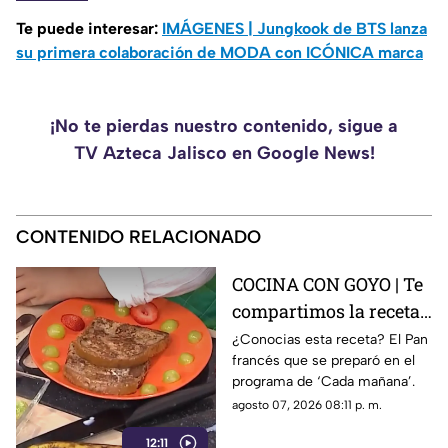
Te puede interesar:
IMÁGENES | Jungkook de BTS lanza
su primera colaboración de MODA con ICÓNICA marca
¡No te pierdas nuestro contenido, sigue a
TV Azteca Jalisco en Google News!
CONTENIDO RELACIONADO
COCINA CON GOYO | Te
compartimos la receta
de un delicioso pan
¿Conocias esta receta? El Pan
francés que se preparó en el
francés
programa de ‘Cada mañana’.
agosto 07, 2026 08:11 p. m.
12:11