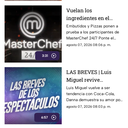
Vuelan los
ingredientes en el
programa MasterChef
Embutidos y Pizzas ponen a
prueba a los participantes de
24/7
MasterChef 24/7 Ponte el
delantal y degusta junto a
agosto 07, 2026 08:06 p. m.
nosotros de este delicioso
3:31
momento ¿Se te antojo?
LAS BREVES | Luis
Miguel revive
nostalgia, Danna canta
Luis Miguel vuelve a ser
tendencia con Coca-Cola,
tema de Belinda y Paul
Danna demuestra su amor por
Alone estrena disco
Belinda y Paul Alone revela los
agosto 07, 2026 08:03 p. m.
retos de su nuevo disco. Todo
6:57
el espectáculo aquí.