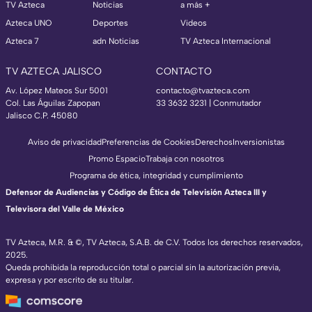
TV Azteca
Noticias
a más +
Azteca UNO
Deportes
Videos
Azteca 7
adn Noticias
TV Azteca Internacional
TV AZTECA JALISCO
CONTACTO
Av. López Mateos Sur 5001
contacto@tvazteca.com
Col. Las Águilas Zapopan
33 3632 3231 | Conmutador
Jalisco C.P. 45080
Aviso de privacidad
Preferencias de Cookies
Derechos
Inversionistas
Promo Espacio
Trabaja con nosotros
Programa de ética, integridad y cumplimiento
Defensor de Audiencias y Código de Ética de Televisión Azteca III y
Televisora del Valle de México
TV Azteca, M.R. & ©, TV Azteca, S.A.B. de C.V. Todos los derechos reservados,
2025.
Queda prohibida la reproducción total o parcial sin la autorización previa,
expresa y por escrito de su titular.