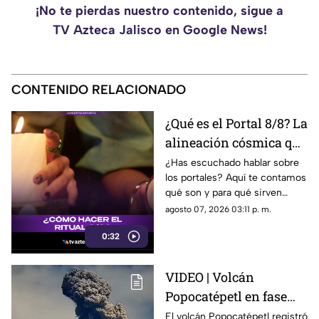
¡No te pierdas nuestro contenido, sigue a
TV Azteca Jalisco en Google News!
CONTENIDO RELACIONADO
¿Qué es el Portal 8/8? La
alineación cósmica que
abre la puerta a la
¿Has escuchado hablar sobre
los portales? Aquí te contamos
abundancia
qué son y para qué sirven
según la astrología
agosto 07, 2026 03:11 p. m.
0:32
VIDEO | Volcán
Popocatépetl en fase
amarilla 2: así fue la
El volcán Popocatépetl registró