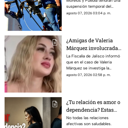
Morelos y Puebla tendrán una
viernes y sábado en 9
suspensión temporal del
comunidades
servicio eléctrico durante
agosto 07, 2026 03:04 p. m.
ocho horas entre el viernes 7 y
sábado 8 de agosto.
¿Amigas de Valeria
Márquez involucradas
en su feminicidio? Esto
La Fiscalía de Jalisco informó
que en el caso de Valeria
dicen las autoridades
Márquez se investiga la
participación de dos o tres
agosto 07, 2026 02:58 p. m.
personas más
¿Tu relación es amor o
dependencia? Estas
claves te ayudarán a
No todas las relaciones
afectivas son saludables.
descubrirlo