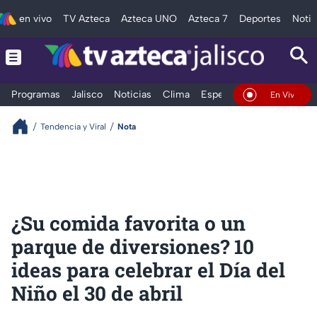
en vivo
TV Azteca
Azteca UNO
Azteca 7
Deportes
Notic
Programas
Jalisco
Noticias
Clima
Espectáculos
Deportes
En Vivo
Tendencia y Viral
Nota
¿Su comida favorita o un
parque de diversiones? 10
ideas para celebrar el Día del
Niño el 30 de abril