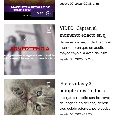
caos de plasma
Sol. Las fotos muestran
agosto 07, 2026 02:38 p. m.
remolinos de plasma que
0:35
confirman por primera vez
teorías científicas.
VIDEO | Captan el
momento exacto en que
adulto mayor es
Un video de seguridad captó el
momento en que un adulto
empujado y muere
mayor cayó a la avenida Ruiz
atropellado por un
Cortines y fue atropellado por
agosto 07, 2026 02:27 p. m.
tráiler
un tráiler en Monterrey.
¡Siete vidas y 3
cumpleaños! Todas las
fechas en las que debes
Los gatos no sólo son los reyes
del hogar sino del año, tienen
celebrar a tu michi
tres celebraciones, pero cada
una tiene su propio motivo
agosto 07, 2026 02:25 p. m.