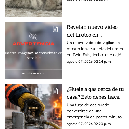
Revelan nuevo video
del tiroteo en
restaurante de
Un nuevo video de vigilancia
mostró la secuencia del tiroteo
hamburguesas que dejó
en Twin Falls, Idaho, que dejó
saldo mortal en Idaho
tres muertos y siete heridos.
agosto 07, 2026 02:24 p. m.
Esto se sabe del caso.
¿Huele a gas cerca de tu
casa? Esto debes hacer
para evitar una
Una fuga de gas puede
convertirse en una
explosión y ponerte a
emergencia en pocos minutos.
salvo
Conoce qué hacer, qué evitar
agosto 07, 2026 02:20 p. m.