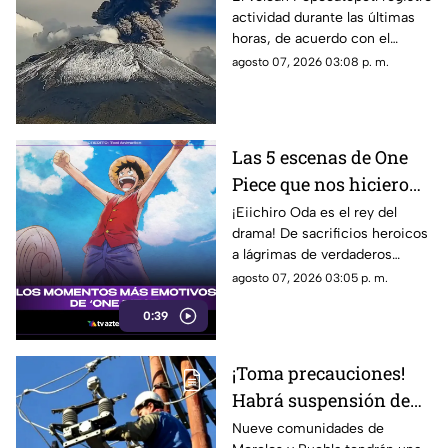
actividad durante las últimas
explosión que elevó
horas, de acuerdo con el
ceniza a 3.5 kilómetros
monitoreo realizado por las
agosto 07, 2026 03:08 p. m.
autoridades.
Las 5 escenas de One
Piece que nos hicieron
llorar a moco tendido:
¡Eiichiro Oda es el rey del
drama! De sacrificios heroicos
Los momentos más
a lágrimas de verdaderos
nakama del anime
nakamas, repasamos los
agosto 07, 2026 03:05 p. m.
momentos de One Piece que
0:39
nos destruyeron por completo.
¡Toma precauciones!
Habrá suspensión de
luz por 8 horas este
Nueve comunidades de