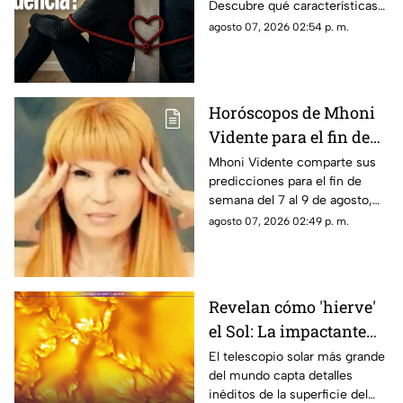
Descubre qué características
distinguen al amor de la
agosto 07, 2026 02:54 p. m.
dependencia emocional y
cuándo buscar ayuda.
Horóscopos de Mhoni
Vidente para el fin de
semana del 7 al 9 de
Mhoni Vidente comparte sus
predicciones para el fin de
agosto
semana del 7 al 9 de agosto,
con mensajes para cada signo
agosto 07, 2026 02:49 p. m.
del zodiaco sobre amor,
trabajo, dinero, cambios
personales y nuevas
oportunidades.
Revelan cómo 'hierve'
el Sol: La impactante
imagen del Telescopio
El telescopio solar más grande
del mundo capta detalles
Inouye que muestra un
inéditos de la superficie del