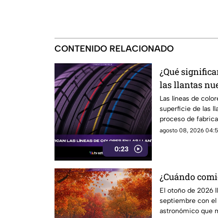
CONTENIDO RELACIONADO
¿Qué significa
las llantas nu
Las líneas de colo
superficie de las l
proceso de fabrica
indican desgaste n
agosto 08, 2026 04:5
peligro.
0:23
¿Cuándo comie
El otoño de 2026 l
septiembre con el
astronómico que m