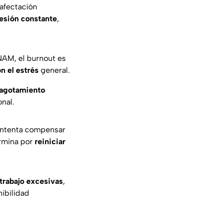
 afectación
esión constante
,
NAM, el burnout es
n el estrés
general.
agotamiento
nal.
intenta compensar
ermina por
reiniciar
trabajo excesivas
,
ibilidad