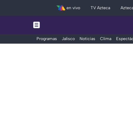
en vivo
TV Azteca
Aztec
Programas
Jalisco
Noticias
Clima
Espectác