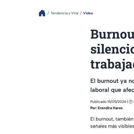
Tendencia y Viral
Video
Burnou
silenci
trabaj
El burnout ya n
laboral que afe
Publicado 15/05/2026 | 🕑
Por:
Erendira Haros
El burnout, tambié
señales más visibles