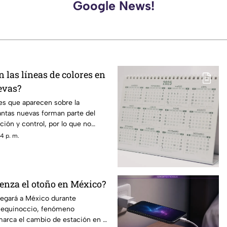
Google News!
n las líneas de colores en
evas?
res que aparecen sobre la
lantas nuevas forman parte del
ción y control, por lo que no
i representan una señal de
4 p. m.
nza el otoño en México?
legará a México durante
 equinoccio, fenómeno
arca el cambio de estación en el