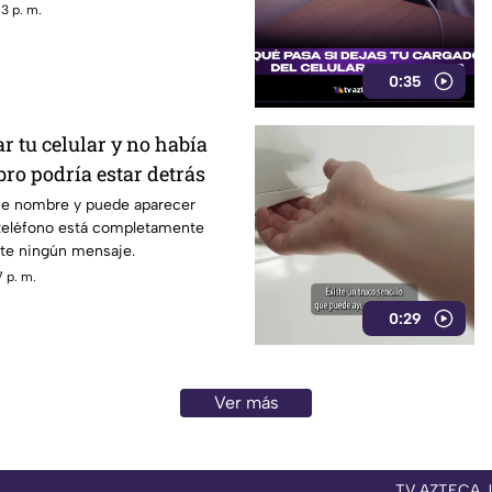
3 p. m.
0:35
ar tu celular y no había
ro podría estar detrás
ne nombre y puede aparecer
 teléfono está completamente
ste ningún mensaje.
 p. m.
0:29
Ver más
TV AZTECA 