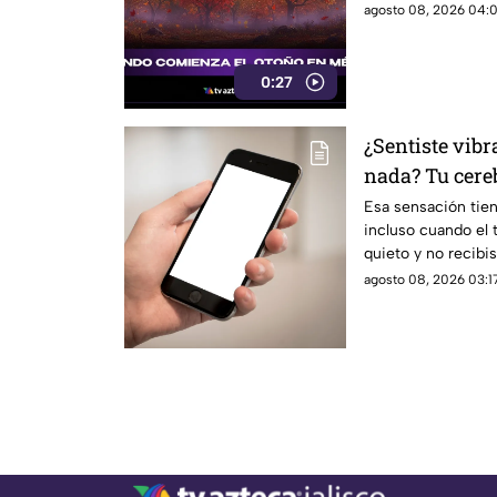
hemisferio norte.
agosto 08, 2026 04:0
0:27
¿Sentiste vibr
nada? Tu cereb
Esa sensación tie
incluso cuando el
quieto y no recibi
agosto 08, 2026 03:17