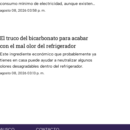
consumo mínimo de electricidad, aunque existen
algunas recomendaciones para evitar riesgos y
agosto 08, 2026 03:58 p. m.
prolongar la vida útil del accesorio.
El truco del bicarbonato para acabar
con el mal olor del refrigerador
Este ingrediente económico que probablemente ya
tienes en casa puede ayudar a neutralizar algunos
olores desagradables dentro del refrigerador.
agosto 08, 2026 03:13 p. m.
JALISCO
CONTACTO