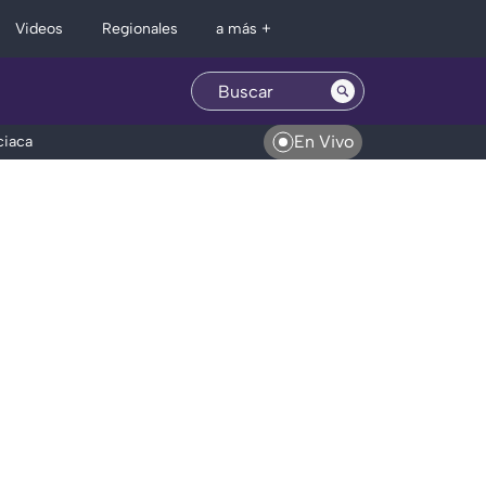
Regionales
Videos
a más +
En Vivo
ciaca